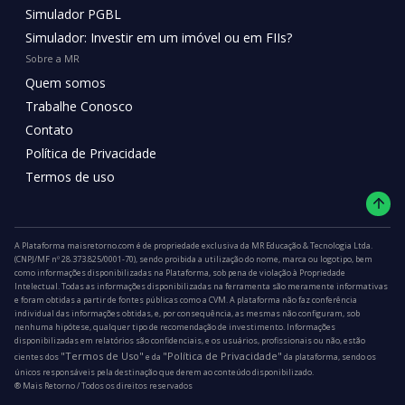
Simulador PGBL
Simulador: Investir em um imóvel ou em FIIs?
Sobre a MR
Quem somos
Trabalhe Conosco
Contato
Política de Privacidade
Termos de uso
A Plataforma maisretorno.com é de propriedade exclusiva da MR Educação & Tecnologia Ltda.
(CNPJ/MF nº 28.373.825/0001-70), sendo proibida a utilização do nome, marca ou logotipo, bem
como informações disponibilizadas na Plataforma, sob pena de violação à Propriedade
Intelectual. Todas as informações disponibilizadas na ferramenta são meramente informativas
e foram obtidas a partir de fontes públicas como a CVM. A plataforma não faz conferência
individual das informações obtidas, e, por consequência, as mesmas não configuram, sob
nenhuma hipótese, qualquer tipo de recomendação de investimento. Informações
disponibilizadas em relatórios são confidenciais, e os usuários, profissionais ou não, estão
"Termos de Uso"
"Política de Privacidade"
cientes dos
e da
da plataforma, sendo os
únicos responsáveis pela destinação que derem ao conteúdo disponibilizado.
®️ Mais Retorno / Todos os direitos reservados