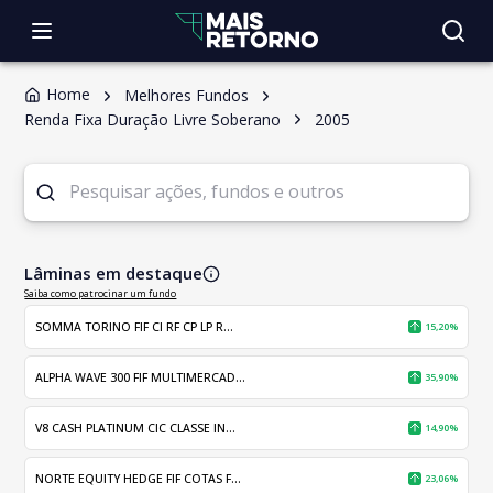
Home
Melhores Fundos
Renda Fixa Duração Livre Soberano
2005
Lâminas em destaque
Saiba como patrocinar um fundo
SOMMA TORINO FIF CI RF CP LP R...
15,20%
ALPHA WAVE 300 FIF MULTIMERCAD...
35,90%
V8 CASH PLATINUM CIC CLASSE IN...
14,90%
NORTE EQUITY HEDGE FIF COTAS F...
23,06%