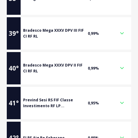
Bradesco Mega XXXV DPV III FIF
39
°
0,99%
CI RF RL
Bradesco Mega XXXV DPV II FIF
40
°
0,99%
CI RF RL
Prevind Sesi RS FIF Classe
41
°
0,95%
Investimento RF LP...
42
°
FI RF Aig Re Soberano
0,95%