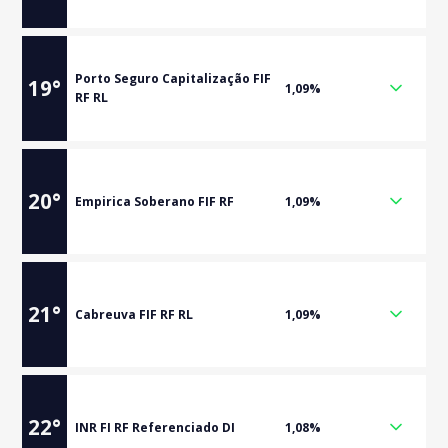
Porto Seguro Capitalização FIF
19
°
1,09%
RF RL
20
°
Empirica Soberano FIF RF
1,09%
21
°
Cabreuva FIF RF RL
1,09%
22
°
INR FI RF Referenciado DI
1,08%