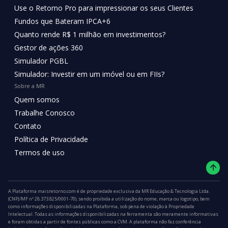
Use o Retorno Pro para impressionar os seus Clientes
Fundos que Bateram IPCA+6
Quanto rende R$ 1 milhão em investimentos?
Gestor de ações 360
Simulador PGBL
Simulador: Investir em um imóvel ou em FIIs?
Sobre a MR
Quem somos
Trabalhe Conosco
Contato
Política de Privacidade
Termos de uso
A Plataforma maisretorno.com é de propriedade exclusiva da MR Educação & Tecnologia Ltda.
(CNPJ/MF nº 28.373.825/0001-70), sendo proibida a utilização do nome, marca ou logotipo, bem
como informações disponibilizadas na Plataforma, sob pena de violação à Propriedade
Intelectual. Todas as informações disponibilizadas na ferramenta são meramente informativas
e foram obtidas a partir de fontes públicas como a CVM. A plataforma não faz conferência