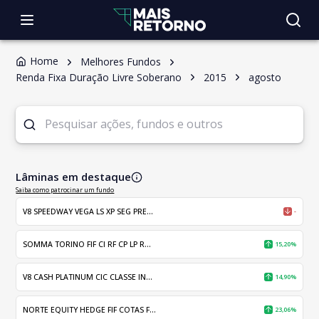
Home
Melhores Fundos
Renda Fixa Duração Livre Soberano
2015
agosto
Lâminas em destaque
Saiba como patrocinar um fundo
V8 SPEEDWAY VEGA LS XP SEG PRE...
-
SOMMA TORINO FIF CI RF CP LP R...
15,20%
V8 CASH PLATINUM CIC CLASSE IN...
14,90%
NORTE EQUITY HEDGE FIF COTAS F...
23,06%