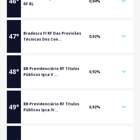
46
°
0,94%
RF RL
Bradesco FI RF Das Provisões
47
°
0,92%
Técnicas Dos Con...
BB Previdenciário RF Títulos
48
°
0,92%
Públicos Ipca V ...
BB Previdenciário RF Títulos
49
°
0,92%
Públicos Ipca IV...