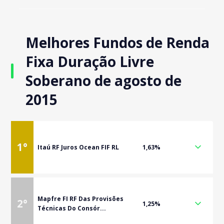
Melhores Fundos de Renda
Fixa Duração Livre
Soberano de agosto de
2015
1
°
Itaú RF Juros Ocean FIF RL
1,63%
Mapfre FI RF Das Provisões
2
°
1,25%
Técnicas Do Consór...