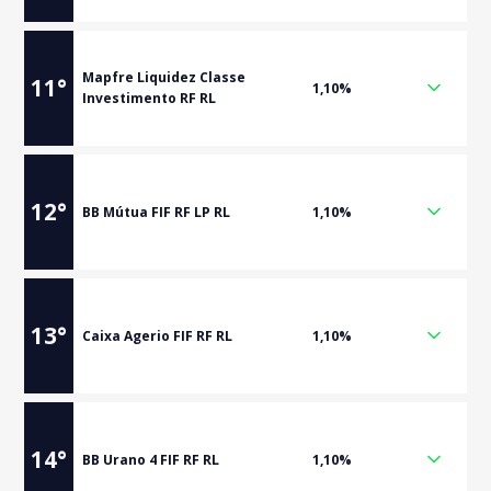
Mapfre Liquidez Classe
11
°
1,10%
Investimento RF RL
12
°
BB Mútua FIF RF LP RL
1,10%
13
°
Caixa Agerio FIF RF RL
1,10%
14
°
BB Urano 4 FIF RF RL
1,10%