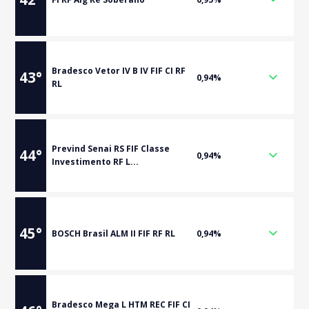
Bradesco Vetor IV B IV FIF CI RF
43
°
0,94%
RL
Prevind Senai RS FIF Classe
44
°
0,94%
Investimento RF L...
45
°
BOSCH Brasil ALM II FIF RF RL
0,94%
Bradesco Mega L HTM REC FIF CI