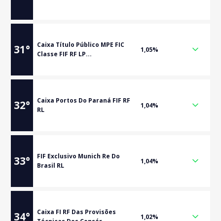
Caixa Título Público MPE FIC
31
°
1,05%
Classe FIF RF LP...
Caixa Portos Do Paraná FIF RF
32
°
1,04%
RL
FIF Exclusivo Munich Re Do
33
°
1,04%
Brasil RL
Caixa FI RF Das Provisões
34
°
1,02%