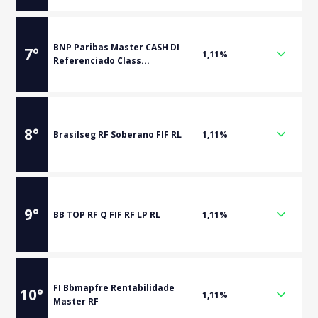
BNP Paribas Master CASH DI
7
°
1,11%
Referenciado Class...
8
°
Brasilseg RF Soberano FIF RL
1,11%
9
°
BB TOP RF Q FIF RF LP RL
1,11%
FI Bbmapfre Rentabilidade
10
°
1,11%
Master RF