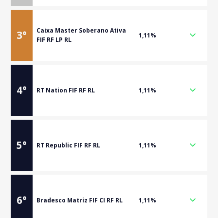
Caixa Master Soberano Ativa
3
°
1,11%
FIF RF LP RL
4
°
RT Nation FIF RF RL
1,11%
5
°
RT Republic FIF RF RL
1,11%
6
°
Bradesco Matriz FIF CI RF RL
1,11%