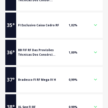
Técnicas Dos Consór...
35
°
FI Exclusivo Caixa Cedro RF
1,02%
BB FIF RF Das Provisões
36
°
1,00%
Técnicas Dos Consórci...
37
°
Bradesco FI RF Mega IV H
0,99%
38
°
XL Seg FI RF
0,99%