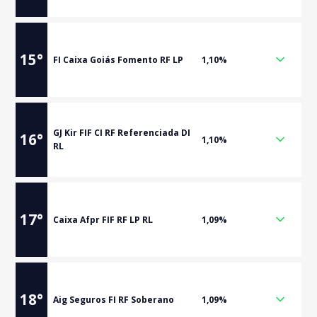
15
°
FI Caixa Goiás Fomento RF LP
1,10%
GJ Kir FIF CI RF Referenciada DI
16
°
1,10%
RL
17
°
Caixa Afpr FIF RF LP RL
1,09%
18
°
Aig Seguros FI RF Soberano
1,09%