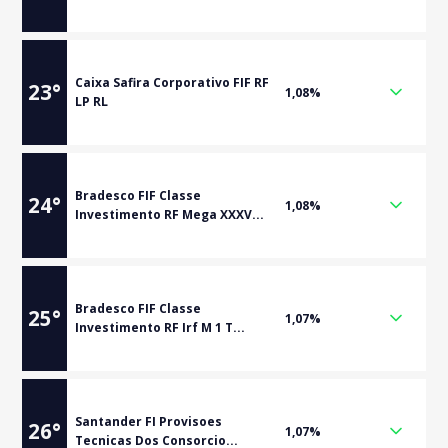
Caixa Safira Corporativo FIF RF
23
°
1,08%
LP RL
Bradesco FIF Classe
24
°
1,08%
Investimento RF Mega XXXV...
Bradesco FIF Classe
25
°
1,07%
Investimento RF Irf M 1 T...
Santander FI Provisoes
26
°
1,07%
Tecnicas Dos Consorcio...