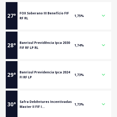
FOX Soberano III Benefício FIF
27
°
1,75%
RF RL
Banrisul Previdência Ipca 2030
28
°
1,74%
FIF RF LP RL
Banrisul Previdencia Ipca 2024
29
°
1,73%
FI RF LP
Safra Debêntures Incentivadas
30
°
1,73%
Master II FIF I...