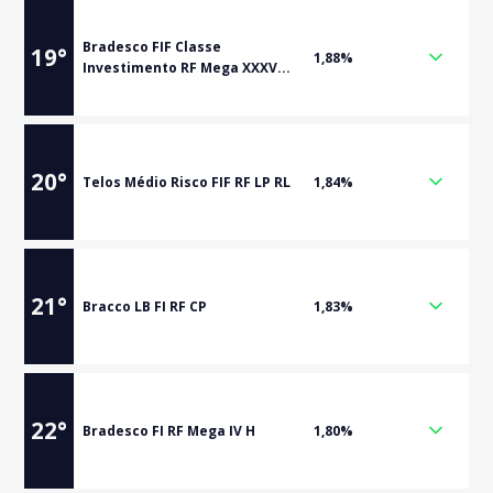
Bradesco FIF Classe
19
°
1,88%
Investimento RF Mega XXXV...
20
°
Telos Médio Risco FIF RF LP RL
1,84%
21
°
Bracco LB FI RF CP
1,83%
22
°
Bradesco FI RF Mega IV H
1,80%