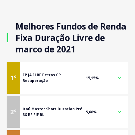
Melhores Fundos de Renda
Fixa Duração Livre de
marco de 2021
FP JA FI RF Petros CP
1
°
15,15%
Recuperação
Itaú Master Short Duration Pré
2
°
5,66%
3X RF FIF RL