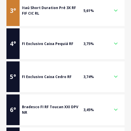
Itaú Short Duration Pré 3X RF
3
°
5,61%
FIF CIC RL
4
°
FI Exclusivo Caixa Pequiá RF
3,75%
5
°
FI Exclusivo Caixa Cedro RF
3,74%
Bradesco FI RF Toucan XXI DPV
6
°
3,45%
NR