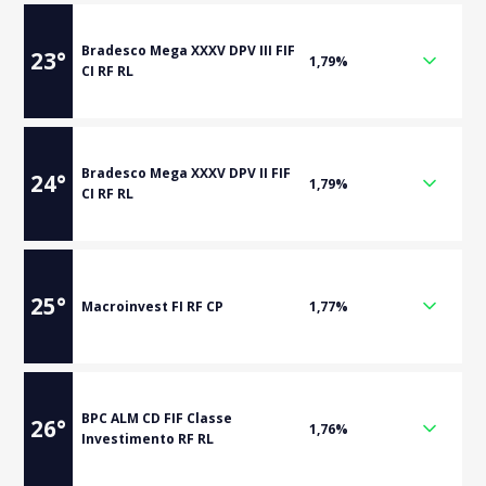
Bradesco Mega XXXV DPV III FIF
23
°
1,79%
CI RF RL
Bradesco Mega XXXV DPV II FIF
24
°
1,79%
CI RF RL
25
°
Macroinvest FI RF CP
1,77%
BPC ALM CD FIF Classe
26
°
1,76%
Investimento RF RL