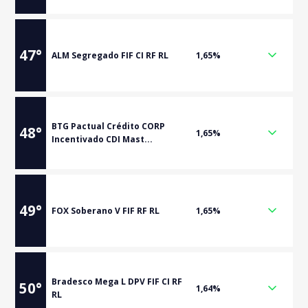
47
°
ALM Segregado FIF CI RF RL
1,65%
BTG Pactual Crédito CORP
48
°
1,65%
Incentivado CDI Mast...
49
°
FOX Soberano V FIF RF RL
1,65%
Bradesco Mega L DPV FIF CI RF
50
°
1,64%
RL