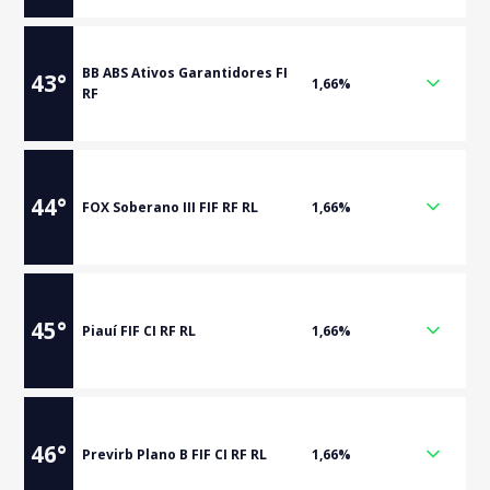
BB ABS Ativos Garantidores FI
43
°
1,66%
RF
44
°
FOX Soberano III FIF RF RL
1,66%
45
°
Piauí FIF CI RF RL
1,66%
46
°
Previrb Plano B FIF CI RF RL
1,66%