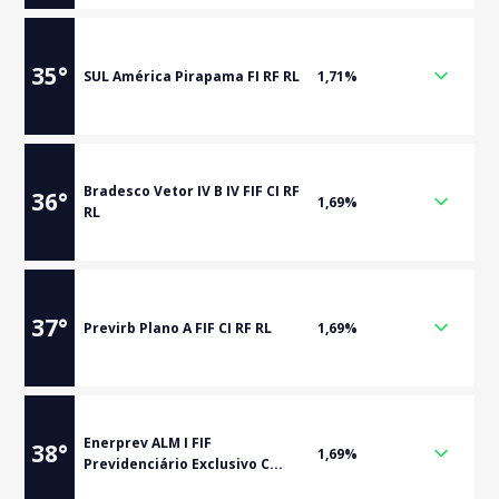
35
°
SUL América Pirapama FI RF RL
1,71%
Bradesco Vetor IV B IV FIF CI RF
36
°
1,69%
RL
37
°
Previrb Plano A FIF CI RF RL
1,69%
Enerprev ALM I FIF
38
°
1,69%
Previdenciário Exclusivo C...