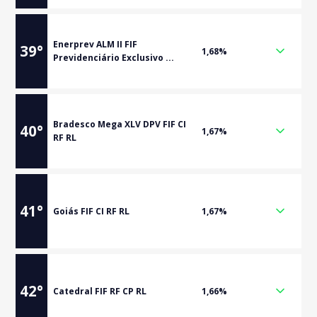
Enerprev ALM II FIF
39
°
1,68%
Previdenciário Exclusivo ...
Bradesco Mega XLV DPV FIF CI
40
°
1,67%
RF RL
41
°
Goiás FIF CI RF RL
1,67%
42
°
Catedral FIF RF CP RL
1,66%