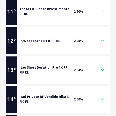
Theta FIF Classe Investimento
11
°
2,20%
RF RL
12
°
FOX Soberano II FIF RF RL
2,05%
Itaú Short Duration Pré 1X RF
13
°
2,04%
FIF RL
Itaú Private RF Vendido Idka 3
14
°
2,00%
FIC FI