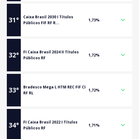
Caixa Brasil 2030 I Títulos
31
°
1,73%
Públicos FIF RF R...
FI Caixa Brasil 2024 II Títulos
32
°
1,72%
Públicos RF
Bradesco Mega L HTM REC FIF CI
33
°
1,72%
RF RL
FI Caixa Brasil 2022 I Títulos
34
°
1,71%
Públicos RF