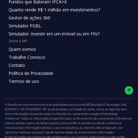
Fundos que Bateram IPCA+6
Quanto rende R$ 1 milhão em investimentos?
Gestor de ações 360
Simulador PGBL
Simulador: Investir em um imóvel ou em FIIs?
Sobre a MR
Quem somos
Trabalhe Conosco
Contato
Política de Privacidade
Termos de uso
A Plataforma maisretorno.com é de propriedade exclusiva da MR Educação & Tecnologia Ltda.
(CNPJ/MF nº 28.373.825/0001-70), sendo proibida a utilização do nome, marca ou logotipo, bem
como informações disponibilizadas na Plataforma, sob pena de violação à Propriedade
Intelectual. Todas as informações disponibilizadas na ferramenta são meramente informativas
e foram obtidas a partir de fontes públicas como a CVM. A plataforma não faz conferência
individual das informações obtidas, e, por consequência, as mesmas não configuram, sob
nenhuma hipótese, qualquer tipo de recomendação de investimento. Informações
disponibilizadas em relatórios são confidenciais, e os usuários, profissionais ou não, estão