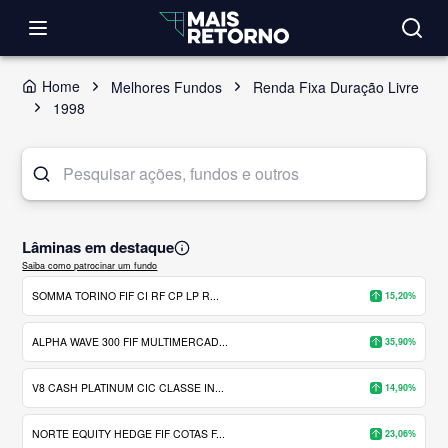
Home
Melhores Fundos
Renda Fixa Duração Livre
1998
Lâminas em destaque
Saiba como patrocinar um fundo
SOMMA TORINO FIF CI RF CP LP R...
15,20%
ALPHA WAVE 300 FIF MULTIMERCAD...
35,90%
V8 CASH PLATINUM CIC CLASSE IN...
14,90%
NORTE EQUITY HEDGE FIF COTAS F...
23,06%