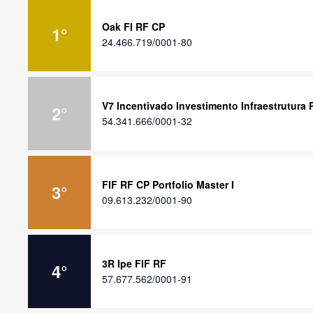
Oak FI RF CP
1
°
24.466.719/0001-80
V7 Incentivado Investimento Infraestrutura 
2
°
54.341.666/0001-32
FIF RF CP Portfolio Master I
3
°
09.613.232/0001-90
3R Ipe FIF RF
4
°
57.677.562/0001-91