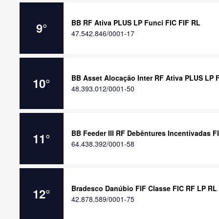
BB RF Ativa PLUS LP Funci FIC FIF RL
9
°
47.542.846/0001-17
BB Asset Alocação Inter RF Ativa PLUS LP 
10
°
48.393.012/0001-50
BB Feeder III RF Debêntures Incentivadas FI
11
°
64.438.392/0001-58
Bradesco Danúbio FIF Classe FIC RF LP RL
12
°
42.878.589/0001-75