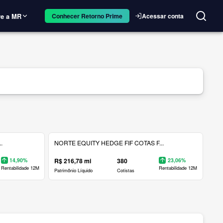
e a MR
Acessar conta
Conhecer Retorno Prime
.
NORTE EQUITY HEDGE FIF COTAS F...
14,90%
R$ 216,78 mi
380
23,06%
Rentabilidade 12M
Rentabilidade 12M
Patrimônio Líquido
Cotistas