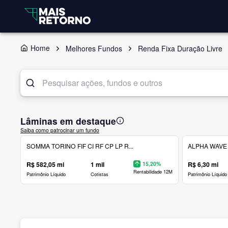
Home
Melhores Fundos
Renda Fixa Duração Livre
Lâminas em destaque
Saiba como patrocinar um fundo
SOMMA TORINO FIF CI RF CP LP R...
ALPHA WAVE 
R$ 582,05 mi
1 mil
15,20%
R$ 6,30 mi
Rentabilidade 12M
Patrimônio Líquido
Cotistas
Patrimônio Líquido