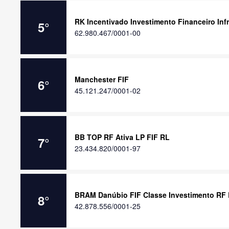
RK Incentivado Investimento Financeiro Inf
5
°
62.980.467/0001-00
Manchester FIF
6
°
45.121.247/0001-02
BB TOP RF Ativa LP FIF RL
7
°
23.434.820/0001-97
BRAM Danúbio FIF Classe Investimento RF
8
°
42.878.556/0001-25