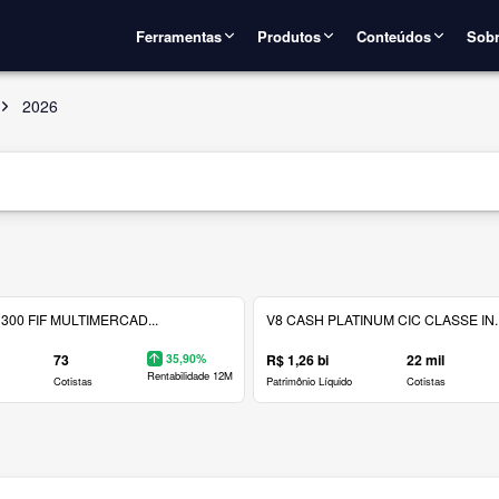
Ferramentas
Produtos
Conteúdos
Sobr
2026
300 FIF MULTIMERCAD...
V8 CASH PLATINUM CIC CLASSE IN..
73
35,90%
R$ 1,26 bi
22 mil
Rentabilidade 12M
Cotistas
Patrimônio Líquido
Cotistas