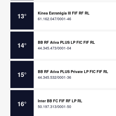
Kinea Estratégia III FIF RF RL
13
°
61.162.047/0001-46
BB RF Ativa PLUS LP FIC FIF RL
14
°
44.345.473/0001-04
BB RF Ativa PLUS Private LP FIC FIF RL
15
°
44.345.532/0001-36
Inter BB FC FIF RF LP RL
16
°
50.197.313/0001-50