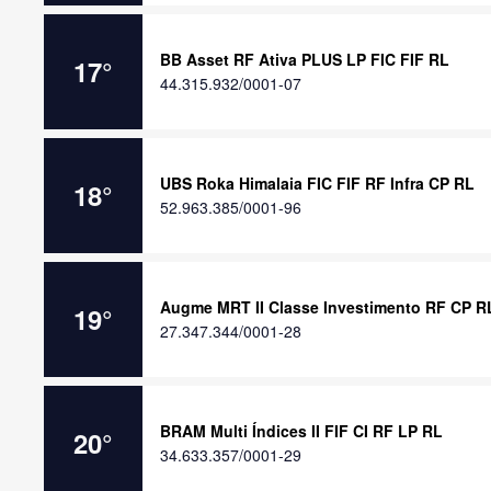
BB Asset RF Ativa PLUS LP FIC FIF RL
17
°
44.315.932/0001-07
UBS Roka Himalaia FIC FIF RF Infra CP RL
18
°
52.963.385/0001-96
Augme MRT II Classe Investimento RF CP R
19
°
27.347.344/0001-28
BRAM Multi Índices II FIF CI RF LP RL
20
°
34.633.357/0001-29