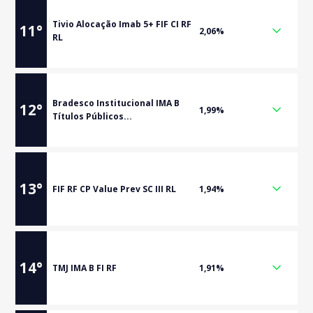
Tivio Alocação Imab 5+ FIF CI RF
11
°
2,06%
RL
Bradesco Institucional IMA B
12
°
1,99%
Títulos Públicos...
13
°
FIF RF CP Value Prev SC III RL
1,94%
14
°
TMJ IMA B FI RF
1,91%