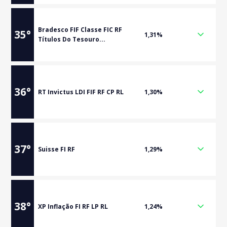
Bradesco FIF Classe FIC RF
35
°
1,31%
Títulos Do Tesouro...
36
°
RT Invictus LDI FIF RF CP RL
1,30%
37
°
Suisse FI RF
1,29%
38
°
XP Inflação FI RF LP RL
1,24%