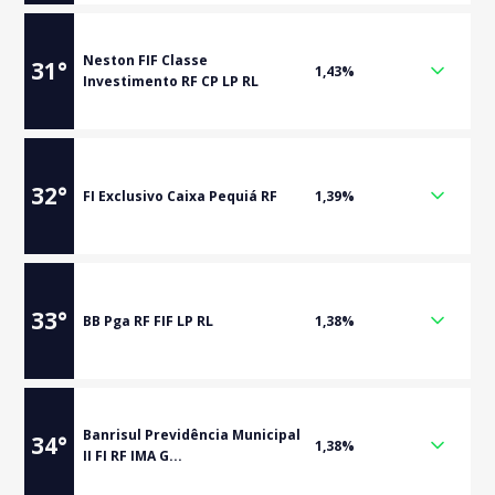
Neston FIF Classe
31
°
1,43%
Investimento RF CP LP RL
32
°
FI Exclusivo Caixa Pequiá RF
1,39%
33
°
BB Pga RF FIF LP RL
1,38%
Banrisul Previdência Municipal
34
°
1,38%
II FI RF IMA G...