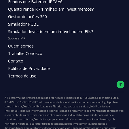
Fundos que Bateram IPCA+6
Quanto rende R$ 1 milhão em investimentos?
Gestor de ações 360
Simulador PGBL
Simulador: Investir em um imóvel ou em FIIs?
Sobre a MR
Quem somos
Trabalhe Conosco
Contato
Política de Privacidade
Termos de uso
A Plataforma maisretorno.com é de propriedade exclusiva da MR Educação & Tecnologia Ltda.
(CNPJ/MF nº 28.373.825/0001-70), sendo proibida a utilização do nome, marca ou logotipo, bem
como informações disponibilizadas na Plataforma, sob pena de violação à Propriedade
Intelectual. Todas as informações disponibilizadas na ferramenta são meramente informativas
e foram obtidas a partir de fontes públicas como a CVM. A plataforma não faz conferência
individual das informações obtidas, e, por consequência, as mesmas não configuram, sob
nenhuma hipótese, qualquer tipo de recomendação de investimento. Informações
disponibilizadas em relatórios são confidenciais, e os usuários, profissionais ou não, estão