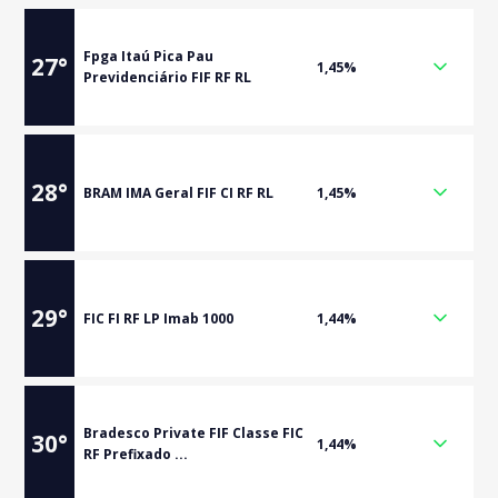
Fpga Itaú Pica Pau
27
°
1,45%
Previdenciário FIF RF RL
28
°
BRAM IMA Geral FIF CI RF RL
1,45%
29
°
FIC FI RF LP Imab 1000
1,44%
Bradesco Private FIF Classe FIC
30
°
1,44%
RF Prefixado ...