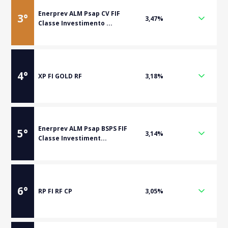
Enerprev ALM Psap CV FIF
3
°
3,47%
Classe Investimento ...
4
°
XP FI GOLD RF
3,18%
Enerprev ALM Psap BSPS FIF
5
°
3,14%
Classe Investiment...
6
°
RP FI RF CP
3,05%