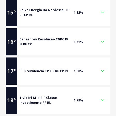
Caixa Energia Do Nordeste FIF
15
°
1,82%
RF LP RL
Banesprev Resolucao CGPC IV
16
°
1,81%
FI RF CP
17
°
BB Previdência TP FIF RF CP RL
1,80%
Tivio Irf M1+ FIF Classe
18
°
1,79%
Investimento RF RL