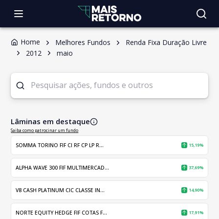
Home
Melhores Fundos
Renda Fixa Duração Livre
2012
maio
Lâminas em destaque
Saiba como patrocinar um fundo
SOMMA TORINO FIF CI RF CP LP R...
15,19%
ALPHA WAVE 300 FIF MULTIMERCAD...
37,69%
V8 CASH PLATINUM CIC CLASSE IN...
14,90%
NORTE EQUITY HEDGE FIF COTAS F...
17,91%