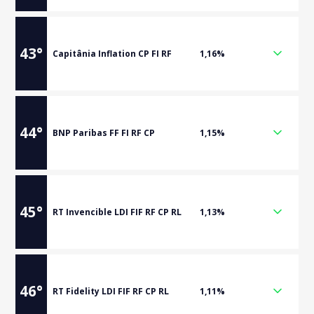
43
°
Capitânia Inflation CP FI RF
1,16%
44
°
BNP Paribas FF FI RF CP
1,15%
45
°
RT Invencible LDI FIF RF CP RL
1,13%
46
°
RT Fidelity LDI FIF RF CP RL
1,11%