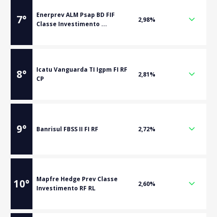
Enerprev ALM Psap BD FIF
7
°
2,98%
Classe Investimento ...
Icatu Vanguarda TI Igpm FI RF
8
°
2,81%
CP
9
°
Banrisul FBSS II FI RF
2,72%
Mapfre Hedge Prev Classe
10
°
2,60%
Investimento RF RL