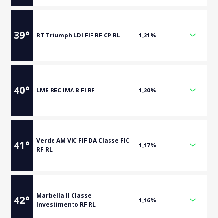
39
°
RT Triumph LDI FIF RF CP RL
1,21%
40
°
LME REC IMA B FI RF
1,20%
Verde AM VIC FIF DA Classe FIC
41
°
1,17%
RF RL
Marbella II Classe
42
°
1,16%
Investimento RF RL