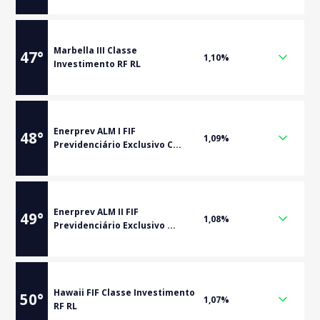
Marbella III Classe
47
°
1,10%
Investimento RF RL
Enerprev ALM I FIF
48
°
1,09%
Previdenciário Exclusivo C...
Enerprev ALM II FIF
49
°
1,08%
Previdenciário Exclusivo ...
Hawaii FIF Classe Investimento
50
°
1,07%
RF RL