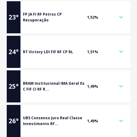
FP JA FI RF Petros CP
23
°
1,52%
Recuperação
24
°
RT Victory LDI FIF RF CP RL
1,51%
BRAM Institucional IMA Geral Ex
25
°
1,49%
C FIF CI RF R...
UBS Consenso Juro Real Classe
26
°
1,49%
Investimento RF...