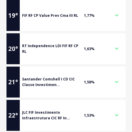
19
°
FIF RF CP Value Prev Cma III RL
1,77%
RT Independence LDI FIF RF CP
20
°
1,63%
RL
Santander Comshell I CD CIC
21
°
1,58%
Classe Investimen...
JLC FIF Investimento
22
°
1,53%
Infraestrutura CIC RF In...