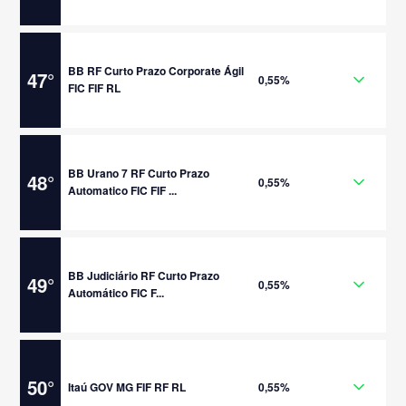
BB RF Curto Prazo Corporate Ágil
47
°
0,55%
FIC FIF RL
BB Urano 7 RF Curto Prazo
48
°
0,55%
Automatico FIC FIF ...
BB Judiciário RF Curto Prazo
49
°
0,55%
Automático FIC F...
50
°
Itaú GOV MG FIF RF RL
0,55%