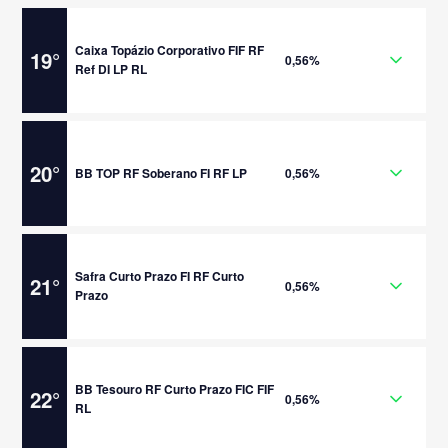
Caixa Topázio Corporativo FIF RF
19
°
0,56%
Ref DI LP RL
20
°
BB TOP RF Soberano FI RF LP
0,56%
Safra Curto Prazo FI RF Curto
21
°
0,56%
Prazo
BB Tesouro RF Curto Prazo FIC FIF
22
°
0,56%
RL