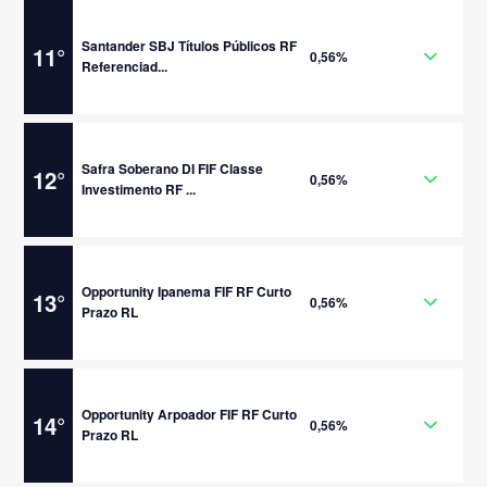
Santander SBJ Títulos Públicos RF
11
°
0,56%
Referenciad...
Safra Soberano DI FIF Classe
12
°
0,56%
Investimento RF ...
Opportunity Ipanema FIF RF Curto
13
°
0,56%
Prazo RL
Opportunity Arpoador FIF RF Curto
14
°
0,56%
Prazo RL