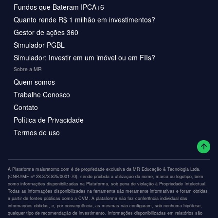
Fundos que Bateram IPCA+6
Quanto rende R$ 1 milhão em investimentos?
Gestor de ações 360
Simulador PGBL
Simulador: Investir em um imóvel ou em FIIs?
Sobre a MR
Quem somos
Trabalhe Conosco
Contato
Política de Privacidade
Termos de uso
A Plataforma maisretorno.com é de propriedade exclusiva da MR Educação & Tecnologia Ltda.
(CNPJ/MF nº 28.373.825/0001-70), sendo proibida a utilização do nome, marca ou logotipo, bem
como informações disponibilizadas na Plataforma, sob pena de violação à Propriedade Intelectual.
Todas as informações disponibilizadas na ferramenta são meramente informativas e foram obtidas
a partir de fontes públicas como a CVM. A plataforma não faz conferência individual das
informações obtidas, e, por consequência, as mesmas não configuram, sob nenhuma hipótese,
qualquer tipo de recomendação de investimento. Informações disponibilizadas em relatórios são