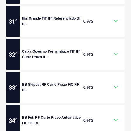
Ilha Grande FIF RF Referenciado DI
31
°
0,56%
RL
Caixa Governo Pernambuco FIF RF
32
°
0,56%
Curto Prazo R...
BB Sldpvat RF Curto Prazo FIC FIF
33
°
0,56%
RL
BB Fefi RF Curto Prazo Automático
34
°
0,56%
FIC FIF RL