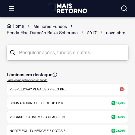
Home
Melhores Fundos
Renda Fixa Duração Baixa Soberano
2017
novembro
Lâminas em destaque
Saiba como patrocinar um fundo
V8 SPEEDWAY VEGA LS XP SEG PRE...
-
SOMMA TORINO FIF CI RF CP LP R...
15,20%
V8 CASH PLATINUM CIC CLASSE IN...
14,90%
NORTE EQUITY HEDGE FIF COTAS F...
23,06%