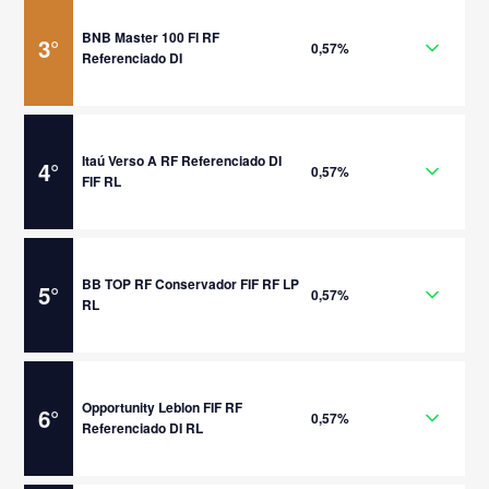
BNB Master 100 FI RF
3
°
0,57%
Referenciado DI
Itaú Verso A RF Referenciado DI
4
°
0,57%
FIF RL
BB TOP RF Conservador FIF RF LP
5
°
0,57%
RL
Opportunity Leblon FIF RF
6
°
0,57%
Referenciado DI RL