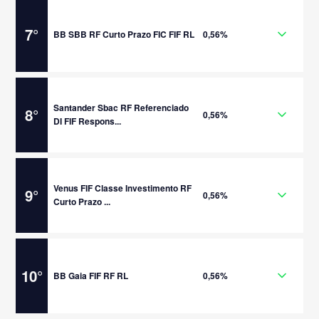
7
°
BB SBB RF Curto Prazo FIC FIF RL
0,56%
Santander Sbac RF Referenciado
8
°
0,56%
DI FIF Respons...
Venus FIF Classe Investimento RF
9
°
0,56%
Curto Prazo ...
10
°
BB Gaia FIF RF RL
0,56%