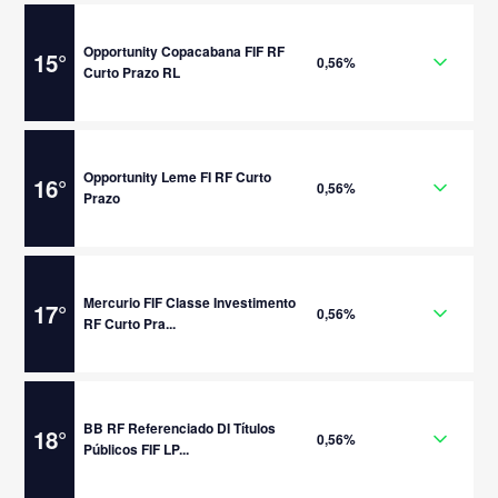
Opportunity Copacabana FIF RF
15
°
0,56%
Curto Prazo RL
Opportunity Leme FI RF Curto
16
°
0,56%
Prazo
Mercurio FIF Classe Investimento
17
°
0,56%
RF Curto Pra...
BB RF Referenciado DI Títulos
18
°
0,56%
Públicos FIF LP...