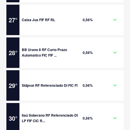
27
°
Caixa Jus FIF RF RL
0,56%
BB Urano 8 RF Curto Prazo
28
°
0,56%
Automatico FIC FIF ...
29
°
Sldpvat RF Referenciado DI FIC FI
0,56%
Itaú Soberano RF Referenciado DI
30
°
0,56%
LP FIF CIC R...