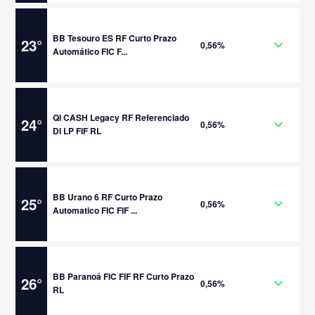
BB Tesouro ES RF Curto Prazo
23
°
0,56%
Automático FIC F...
QI CASH Legacy RF Referenciado
24
°
0,56%
DI LP FIF RL
BB Urano 6 RF Curto Prazo
25
°
0,56%
Automatico FIC FIF ...
BB Paranoá FIC FIF RF Curto Prazo
26
°
0,56%
RL