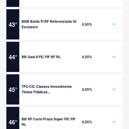
BNB Bahia FI RF Referenciado DI
43
°
0,55%
Exclusivo
44
°
BB Gaia II FIC FIF RF RL
0,55%
TFO CIC Classes Investimento
45
°
0,55%
Títulos Públicos...
BB RF Curto Prazo Super FIC FIF
46
°
0,55%
RL