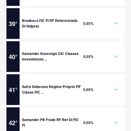
Bradesco FIC FI RF Referenciado
39
°
0,55%
DI Sldpvat
Santander Sovereign CIC Classes
40
°
0,55%
Investimento ...
Safra Soberano Regime Próprio FIF
41
°
0,55%
Classe FIC ...
Santander PB Frade RF Ref DI FIC
42
°
0,55%
FI