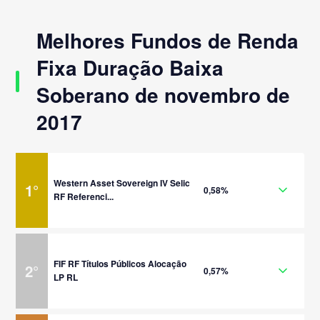
Melhores Fundos de Renda
Fixa Duração Baixa
Soberano de novembro de
2017
Western Asset Sovereign IV Selic
1
°
0,58%
RF Referenci...
FIF RF Títulos Públicos Alocação
2
°
0,57%
LP RL