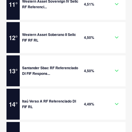
Western Asset Sovereign IV Selic
11
°
4,51%
RF Referenci...
Western Asset Soberano II Selic
12
°
4,50%
FIF RF RL
Santander Sbac RF Referenciado
13
°
4,50%
DI FIF Respons...
Itaú Verso A RF Referenciado DI
14
°
4,49%
FIF RL