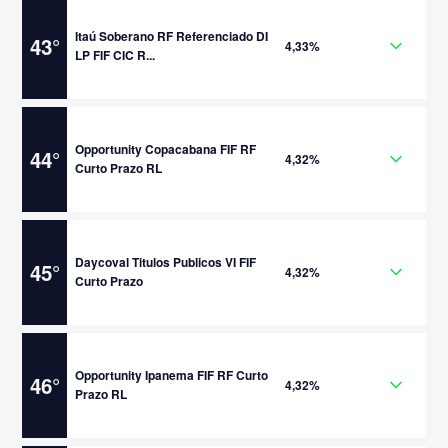
Itaú Soberano RF Referenciado DI
43
°
4,33%
LP FIF CIC R...
Opportunity Copacabana FIF RF
44
°
4,32%
Curto Prazo RL
Daycoval Titulos Publicos VI FIF
45
°
4,32%
Curto Prazo
Opportunity Ipanema FIF RF Curto
46
°
4,32%
Prazo RL