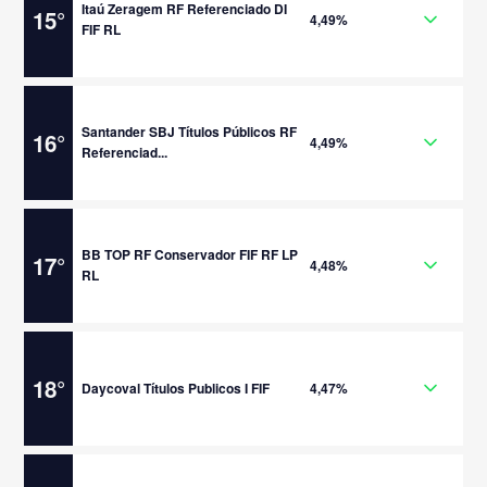
Itaú Zeragem RF Referenciado DI
15
°
4,49%
FIF RL
Santander SBJ Títulos Públicos RF
16
°
4,49%
Referenciad...
BB TOP RF Conservador FIF RF LP
17
°
4,48%
RL
18
°
Daycoval Títulos Publicos I FIF
4,47%