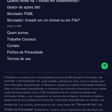
Quanto rende R$ 1 milhão em investimentos?
Gestor de ações 360
Simulador PGBL
Simulador: Investir em um imóvel ou em FIIs?
Sobre a MR
Quem somos
Trabalhe Conosco
Contato
Política de Privacidade
Termos de uso
A Plataforma maisretorno.com é de propriedade exclusiva da MR Educação & Tecnologia Ltda.
(CNPJ/MF nº 28.373.825/0001-70), sendo proibida a utilização do nome, marca ou logotipo, bem
como informações disponibilizadas na Plataforma, sob pena de violação à Propriedade Intelectual.
Todas as informações disponibilizadas na ferramenta são meramente informativas e foram obtidas
a partir de fontes públicas como a CVM. A plataforma não faz conferência individual das
informações obtidas, e, por consequência, as mesmas não configuram, sob nenhuma hipótese,
qualquer tipo de recomendação de investimento. Informações disponibilizadas em relatórios são
"Termos de Uso"
confidenciais, e os usuários, profissionais ou não, estão cientes dos
e da
"Política de Privacidade"
da plataforma, sendo os únicos responsáveis pela destinação que