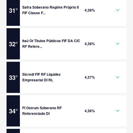
Safra Soberano Regime Próprio II
31
°
4,38%
FIF Classe F...
Itaú Ot Títulos Públicos FIF DA CIC
32
°
4,38%
RF Refere...
Sicredi FIF RF Liquidez
33
°
4,37%
Empresarial DI RL
FI Ostrum Soberano RF
34
°
4,36%
Referenciado DI