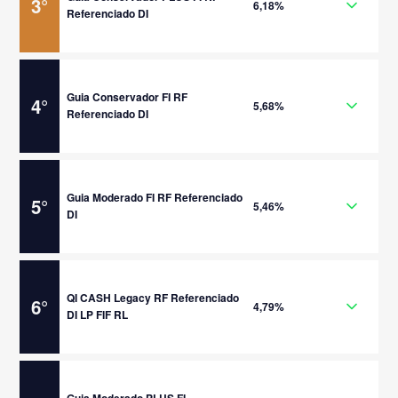
3
°
6,18%
Referenciado DI
Guia Conservador FI RF
4
°
5,68%
Referenciado DI
Guia Moderado FI RF Referenciado
5
°
5,46%
DI
QI CASH Legacy RF Referenciado
6
°
4,79%
DI LP FIF RL