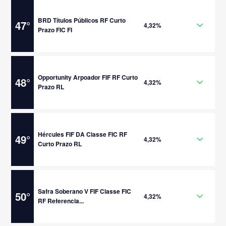
BRD Títulos Públicos RF Curto
47
°
4,32%
Prazo FIC FI
Opportunity Arpoador FIF RF Curto
48
°
4,32%
Prazo RL
Hércules FIF DA Classe FIC RF
49
°
4,32%
Curto Prazo RL
Safra Soberano V FIF Classe FIC
50
°
4,32%
RF Referencia...