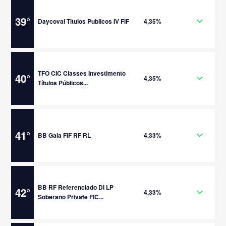
39
°
Daycoval Titulos Publicos IV FIF
4,35%
TFO CIC Classes Investimento
40
°
4,35%
Títulos Públicos...
41
°
BB Gaia FIF RF RL
4,33%
BB RF Referenciado DI LP
42
°
4,33%
Soberano Private FIC...