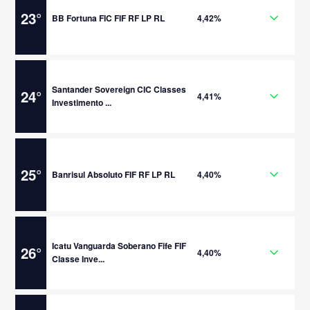
23
°
BB Fortuna FIC FIF RF LP RL
4,42%
Santander Sovereign CIC Classes
24
°
4,41%
Investimento ...
25
°
Banrisul Absoluto FIF RF LP RL
4,40%
Icatu Vanguarda Soberano Fife FIF
26
°
4,40%
Classe Inve...