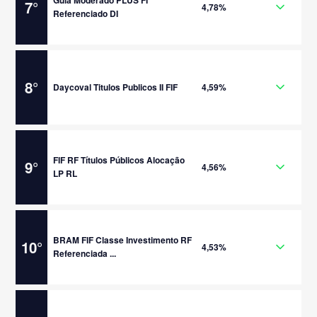
Guia Moderado PLUS FI
7
°
4,78%
Referenciado DI
8
°
Daycoval Titulos Publicos II FIF
4,59%
FIF RF Títulos Públicos Alocação
9
°
4,56%
LP RL
BRAM FIF Classe Investimento RF
10
°
4,53%
Referenciada ...