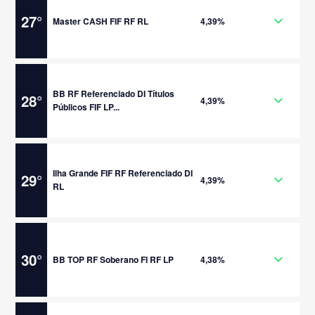
27
°
Master CASH FIF RF RL
4,39%
BB RF Referenciado DI Títulos
28
°
4,39%
Públicos FIF LP...
Ilha Grande FIF RF Referenciado DI
29
°
4,39%
RL
30
°
BB TOP RF Soberano FI RF LP
4,38%