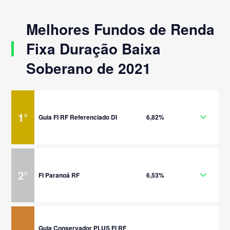
Melhores Fundos de Renda
Fixa Duração Baixa
Soberano de 2021
1
°
Guia FI RF Referenciado DI
6,82%
2
°
FI Paranoá RF
6,53%
Guia Conservador PLUS FI RF