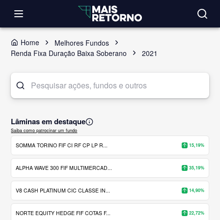
Home
Melhores Fundos
Renda Fixa Duração Baixa Soberano
2021
Lâminas em destaque
Saiba como patrocinar um fundo
SOMMA TORINO FIF CI RF CP LP R...
15,19%
ALPHA WAVE 300 FIF MULTIMERCAD...
35,19%
V8 CASH PLATINUM CIC CLASSE IN...
14,90%
NORTE EQUITY HEDGE FIF COTAS F...
22,72%