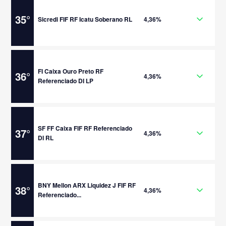
35
°
Sicredi FIF RF Icatu Soberano RL
4,36%
FI Caixa Ouro Preto RF
36
°
4,36%
Referenciado DI LP
SF FF Caixa FIF RF Referenciado
37
°
4,36%
DI RL
BNY Mellon ARX Liquidez J FIF RF
38
°
4,36%
Referenciado...