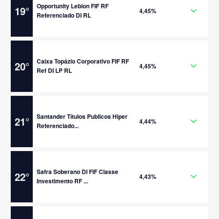
Opportunity Leblon FIF RF
19
°
4,45%
Referenciado DI RL
Caixa Topázio Corporativo FIF RF
20
°
4,45%
Ref DI LP RL
Santander Títulos Publicos Hiper
21
°
4,44%
Referenciado...
Safra Soberano DI FIF Classe
22
°
4,43%
Investimento RF ...