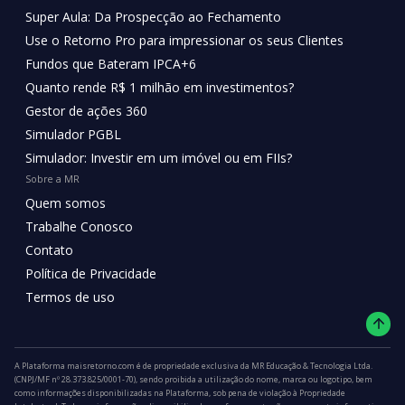
Super Aula: Da Prospecção ao Fechamento
Use o Retorno Pro para impressionar os seus Clientes
Fundos que Bateram IPCA+6
Quanto rende R$ 1 milhão em investimentos?
Gestor de ações 360
Simulador PGBL
Simulador: Investir em um imóvel ou em FIIs?
Sobre a MR
Quem somos
Trabalhe Conosco
Contato
Política de Privacidade
Termos de uso
A Plataforma maisretorno.com é de propriedade exclusiva da MR Educação & Tecnologia Ltda.
(CNPJ/MF nº 28.373.825/0001-70), sendo proibida a utilização do nome, marca ou logotipo, bem
como informações disponibilizadas na Plataforma, sob pena de violação à Propriedade