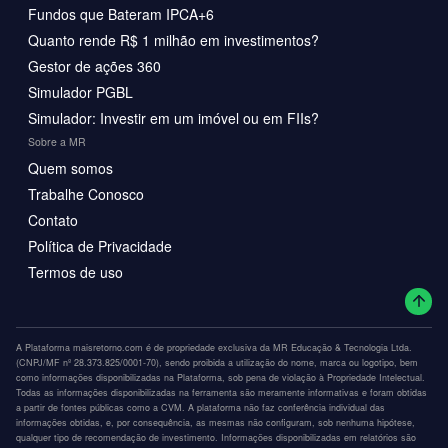
Fundos que Bateram IPCA+6
Quanto rende R$ 1 milhão em investimentos?
Gestor de ações 360
Simulador PGBL
Simulador: Investir em um imóvel ou em FIIs?
Sobre a MR
Quem somos
Trabalhe Conosco
Contato
Política de Privacidade
Termos de uso
A Plataforma maisretorno.com é de propriedade exclusiva da MR Educação & Tecnologia Ltda.
(CNPJ/MF nº 28.373.825/0001-70), sendo proibida a utilização do nome, marca ou logotipo, bem
como informações disponibilizadas na Plataforma, sob pena de violação à Propriedade Intelectual.
Todas as informações disponibilizadas na ferramenta são meramente informativas e foram obtidas
a partir de fontes públicas como a CVM. A plataforma não faz conferência individual das
informações obtidas, e, por consequência, as mesmas não configuram, sob nenhuma hipótese,
qualquer tipo de recomendação de investimento. Informações disponibilizadas em relatórios são