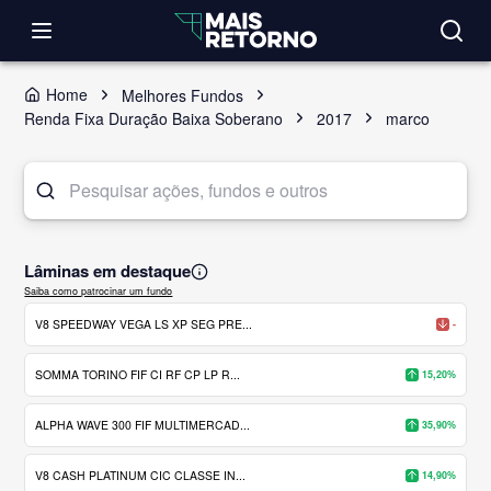
Home
Melhores Fundos
Renda Fixa Duração Baixa Soberano
2017
marco
Lâminas em destaque
Saiba como patrocinar um fundo
V8 SPEEDWAY VEGA LS XP SEG PRE...
-
SOMMA TORINO FIF CI RF CP LP R...
15,20%
ALPHA WAVE 300 FIF MULTIMERCAD...
35,90%
V8 CASH PLATINUM CIC CLASSE IN...
14,90%