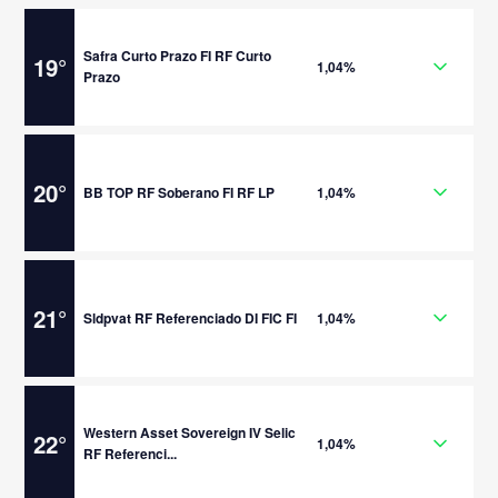
Safra Curto Prazo FI RF Curto
19
°
1,04%
Prazo
20
°
BB TOP RF Soberano FI RF LP
1,04%
21
°
Sldpvat RF Referenciado DI FIC FI
1,04%
Western Asset Sovereign IV Selic
22
°
1,04%
RF Referenci...