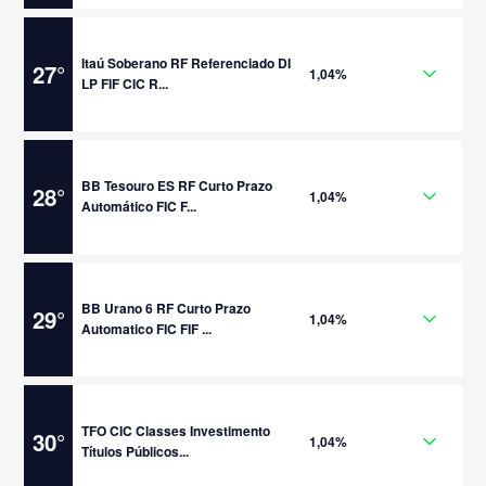
Itaú Soberano RF Referenciado DI
27
°
1,04%
LP FIF CIC R...
BB Tesouro ES RF Curto Prazo
28
°
1,04%
Automático FIC F...
BB Urano 6 RF Curto Prazo
29
°
1,04%
Automatico FIC FIF ...
TFO CIC Classes Investimento
30
°
1,04%
Títulos Públicos...