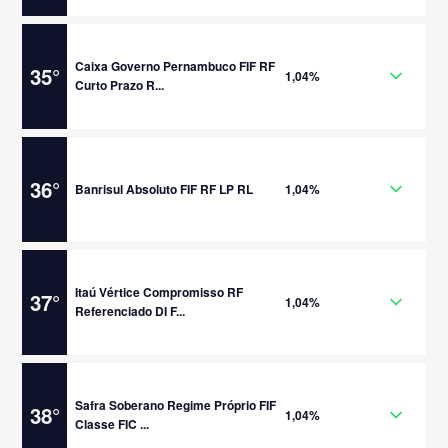
Caixa Governo Pernambuco FIF RF
35
°
1,04%
Curto Prazo R...
36
°
Banrisul Absoluto FIF RF LP RL
1,04%
Itaú Vértice Compromisso RF
37
°
1,04%
Referenciado DI F...
Safra Soberano Regime Próprio FIF
38
°
1,04%
Classe FIC ...