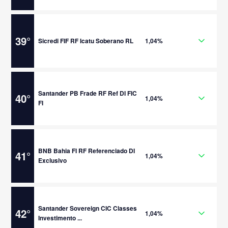
39
°
Sicredi FIF RF Icatu Soberano RL
1,04%
Santander PB Frade RF Ref DI FIC
40
°
1,04%
FI
BNB Bahia FI RF Referenciado DI
41
°
1,04%
Exclusivo
Santander Sovereign CIC Classes
42
°
1,04%
Investimento ...