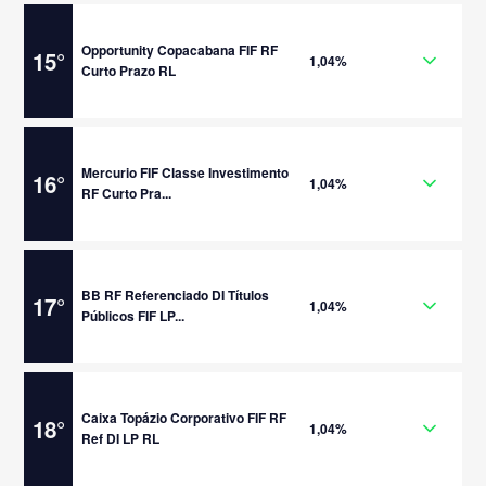
Opportunity Copacabana FIF RF
15
°
1,04%
Curto Prazo RL
Mercurio FIF Classe Investimento
16
°
1,04%
RF Curto Pra...
BB RF Referenciado DI Títulos
17
°
1,04%
Públicos FIF LP...
Caixa Topázio Corporativo FIF RF
18
°
1,04%
Ref DI LP RL