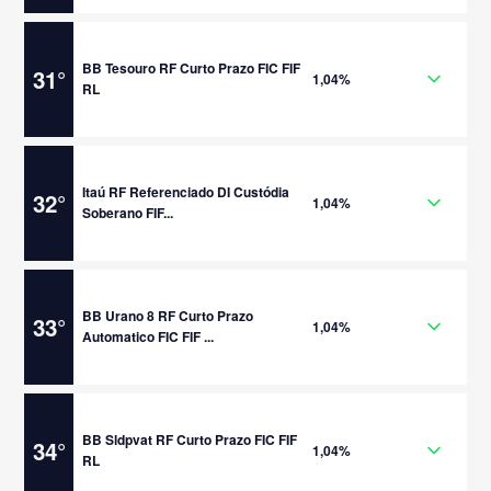
BB Tesouro RF Curto Prazo FIC FIF
31
°
1,04%
RL
Itaú RF Referenciado DI Custódia
32
°
1,04%
Soberano FIF...
BB Urano 8 RF Curto Prazo
33
°
1,04%
Automatico FIC FIF ...
BB Sldpvat RF Curto Prazo FIC FIF
34
°
1,04%
RL