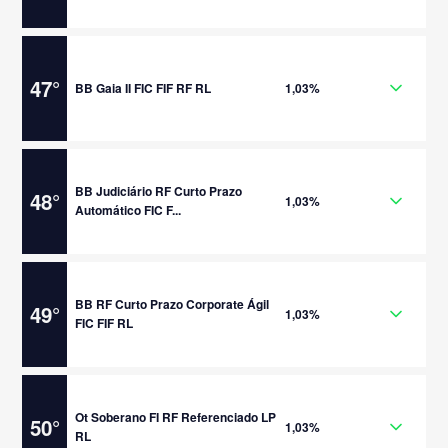
47
°
BB Gaia II FIC FIF RF RL
1,03%
BB Judiciário RF Curto Prazo
48
°
1,03%
Automático FIC F...
BB RF Curto Prazo Corporate Ágil
49
°
1,03%
FIC FIF RL
Ot Soberano FI RF Referenciado LP
50
°
1,03%
RL