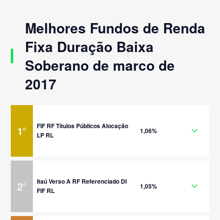
Melhores Fundos de Renda
Fixa Duração Baixa
Soberano de marco de
2017
FIF RF Títulos Públicos Alocação
1
°
1,06%
LP RL
Itaú Verso A RF Referenciado DI
2
°
1,05%
FIF RL