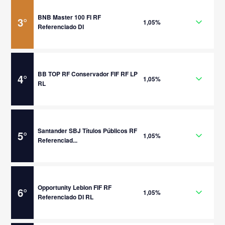
BNB Master 100 FI RF
3
°
1,05%
Referenciado DI
BB TOP RF Conservador FIF RF LP
4
°
1,05%
RL
Santander SBJ Títulos Públicos RF
5
°
1,05%
Referenciad...
Opportunity Leblon FIF RF
6
°
1,05%
Referenciado DI RL