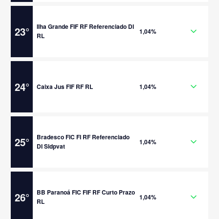
Ilha Grande FIF RF Referenciado DI
23
°
1,04%
RL
24
°
Caixa Jus FIF RF RL
1,04%
Bradesco FIC FI RF Referenciado
25
°
1,04%
DI Sldpvat
BB Paranoá FIC FIF RF Curto Prazo
26
°
1,04%
RL