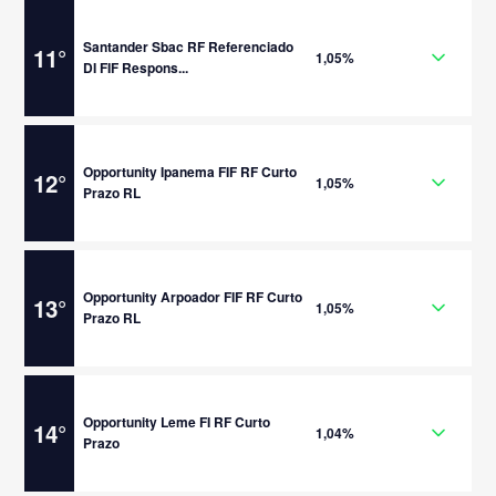
Santander Sbac RF Referenciado
11
°
1,05%
DI FIF Respons...
Opportunity Ipanema FIF RF Curto
12
°
1,05%
Prazo RL
Opportunity Arpoador FIF RF Curto
13
°
1,05%
Prazo RL
Opportunity Leme FI RF Curto
14
°
1,04%
Prazo