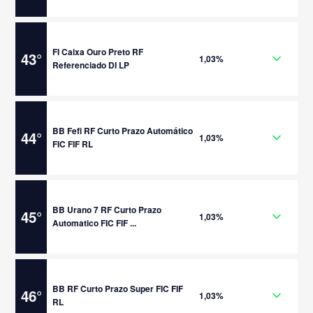
FI Caixa Ouro Preto RF
43
°
1,03%
Referenciado DI LP
BB Fefi RF Curto Prazo Automático
44
°
1,03%
FIC FIF RL
BB Urano 7 RF Curto Prazo
45
°
1,03%
Automatico FIC FIF ...
BB RF Curto Prazo Super FIC FIF
46
°
1,03%
RL