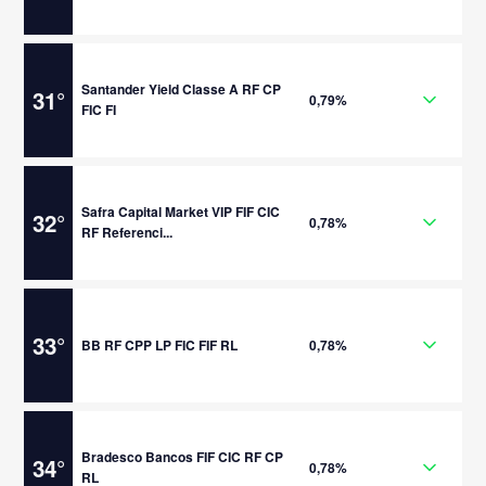
Santander Yield Classe A RF CP
31
°
0,79%
FIC FI
Safra Capital Market VIP FIF CIC
32
°
0,78%
RF Referenci...
33
°
BB RF CPP LP FIC FIF RL
0,78%
Bradesco Bancos FIF CIC RF CP
34
°
0,78%
RL