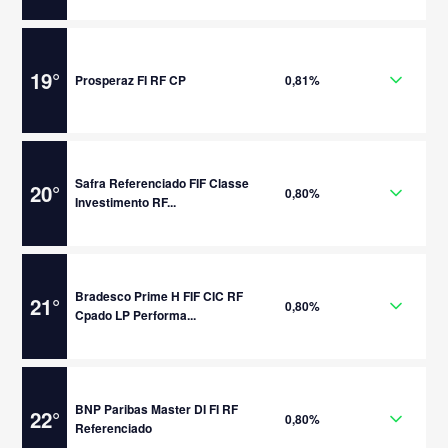
19
°
Prosperaz FI RF CP
0,81%
Safra Referenciado FIF Classe
20
°
0,80%
Investimento RF...
Bradesco Prime H FIF CIC RF
21
°
0,80%
Cpado LP Performa...
BNP Paribas Master DI FI RF
22
°
0,80%
Referenciado