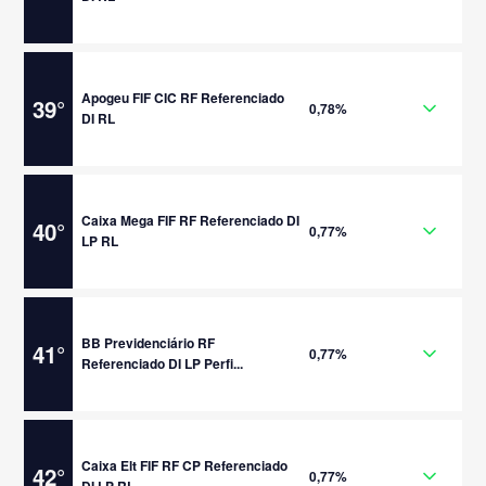
Apogeu FIF CIC RF Referenciado
39
°
0,78%
DI RL
Caixa Mega FIF RF Referenciado DI
40
°
0,77%
LP RL
BB Previdenciário RF
41
°
0,77%
Referenciado DI LP Perfi...
Caixa Elt FIF RF CP Referenciado
42
°
0,77%