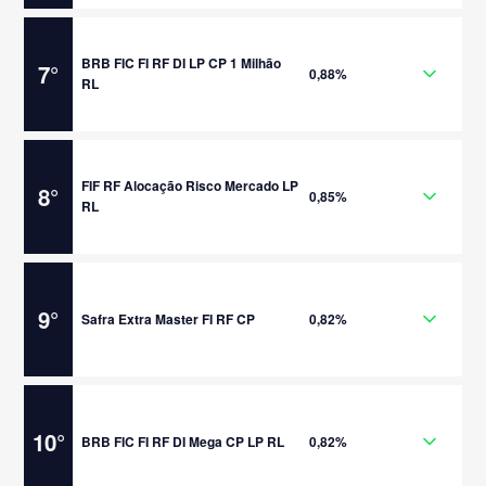
BRB FIC FI RF DI LP CP 1 Milhão
7
°
0,88%
RL
FIF RF Alocação Risco Mercado LP
8
°
0,85%
RL
9
°
Safra Extra Master FI RF CP
0,82%
10
°
BRB FIC FI RF DI Mega CP LP RL
0,82%