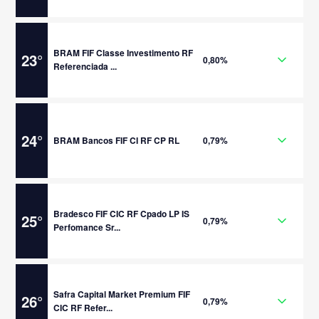
BRAM FIF Classe Investimento RF
23
°
0,80%
Referenciada ...
24
°
BRAM Bancos FIF CI RF CP RL
0,79%
Bradesco FIF CIC RF Cpado LP IS
25
°
0,79%
Perfomance Sr...
Safra Capital Market Premium FIF
26
°
0,79%
CIC RF Refer...