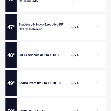
Referenciado...
Bradesco H Novo Executivo FIF
47
°
0,77%
CIC RF Referenc...
48
°
BB Excelência 34 FIC FI RF LP
0,77%
49
°
Sparta Premium FIC FIF RF RL
0,77%
50
°
South FIF RF CP RL
0,77%