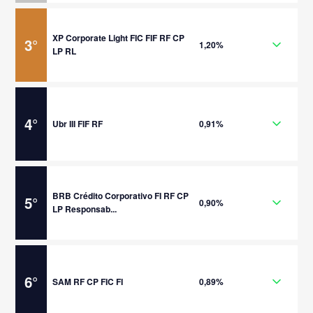
XP Corporate Light FIC FIF RF CP
3
°
1,20%
LP RL
4
°
Ubr III FIF RF
0,91%
BRB Crédito Corporativo FI RF CP
5
°
0,90%
LP Responsab...
6
°
SAM RF CP FIC FI
0,89%