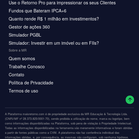
Use o Retorno Pro para impressionar os seus Clientes
Fundos que Bateram IPCA+6
Quanto rende R$ 1 milhão em investimentos?
Gestor de ações 360
Simulador PGBL
Simulador: Investir em um imóvel ou em FIIs?
Sobre a MR
Quem somos
Trabalhe Conosco
Contato
Política de Privacidade
Termos de uso
A Plataforma maisretorno.com é de propriedade exclusiva da MR Educação & Tecnologia Ltda.
(CNPJ/MF nº 28.373.825/0001-70), sendo proibida a utilização do nome, marca ou logotipo, bem
como informações disponibilizadas na Plataforma, sob pena de violação à Propriedade Intelectual.
Todas as informações disponibilizadas na ferramenta são meramente informativas e foram obtidas
a partir de fontes públicas como a CVM. A plataforma não faz conferência individual das
informações obtidas, e, por consequência, as mesmas não configuram, sob nenhuma hipótese,