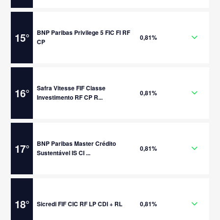
BNP Paribas Privilege 5 FIC FI RF
15
°
0,81%
CP
Safra Vitesse FIF Classe
16
°
0,81%
Investimento RF CP R...
BNP Paribas Master Crédito
17
°
0,81%
Sustentável IS CI ...
18
°
Sicredi FIF CIC RF LP CDI + RL
0,81%