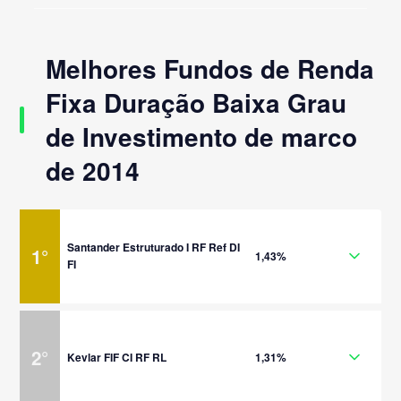
Melhores Fundos de Renda
Fixa Duração Baixa Grau
de Investimento de marco
de 2014
Santander Estruturado I RF Ref DI
1
°
1,43%
FI
2
°
Kevlar FIF CI RF RL
1,31%