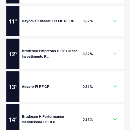
11
°
Daycoval Classic FIC FIF RF CP
0,82%
Bradesco Empresas H FIF Classe
12
°
0,82%
Investimento R...
13
°
Advanz FI RF CP
0,81%
Bradesco H Performance
14
°
0,81%
Institucional FIF CI R...