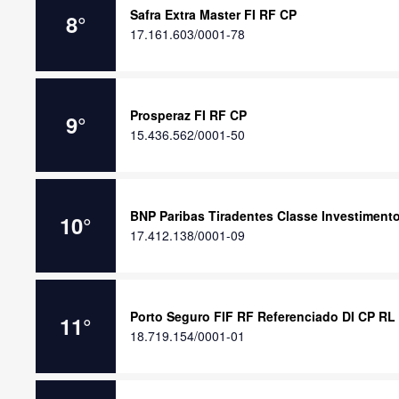
Safra Extra Master FI RF CP
8
°
17.161.603/0001-78
Prosperaz FI RF CP
9
°
15.436.562/0001-50
BNP Paribas Tiradentes Classe Investiment
10
°
17.412.138/0001-09
Porto Seguro FIF RF Referenciado DI CP RL
11
°
18.719.154/0001-01