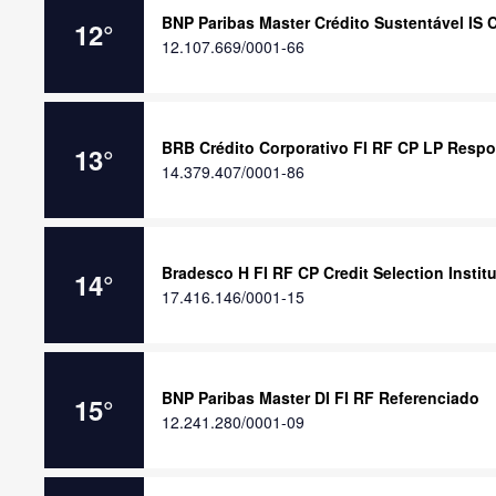
BNP Paribas Master Crédito Sustentável IS 
12
°
12.107.669/0001-66
BRB Crédito Corporativo FI RF CP LP Respo
13
°
14.379.407/0001-86
Bradesco H FI RF CP Credit Selection Instit
14
°
17.416.146/0001-15
BNP Paribas Master DI FI RF Referenciado
15
°
12.241.280/0001-09