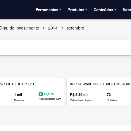
Ferramentas
Produtos
Conteúdos
Sobr
Grau de Investimento
2014
setembro
 FIF CI RF CP LP R...
ALPHA WAVE 300 FIF MULTIMERCAD.
1 mil
15,20%
R$ 6,30 mi
73
Rentabilidade 12M
Cotistas
Patrimônio Líquido
Cotistas