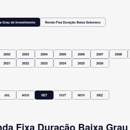
a Grau de Investimento
Renda Fixa Duração Baixa Soberano
2002
2003
2004
2005
2006
2007
2008
2021
2022
2023
2024
2025
2026
JUL
AGO
SET
OUT
NOV
DEZ
da Fixa Duração Baixa Grau 