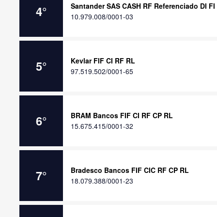
Santander SAS CASH RF Referenciado DI FI
4
°
10.979.008/0001-03
Kevlar FIF CI RF RL
5
°
97.519.502/0001-65
BRAM Bancos FIF CI RF CP RL
6
°
15.675.415/0001-32
Bradesco Bancos FIF CIC RF CP RL
7
°
18.079.388/0001-23