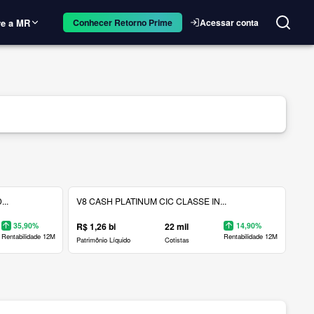
e a MR
Acessar conta
Conhecer Retorno Prime
..
V8 CASH PLATINUM CIC CLASSE IN...
35,90%
R$ 1,26 bi
22 mil
14,90%
Rentabilidade 12M
Rentabilidade 12M
Patrimônio Líquido
Cotistas