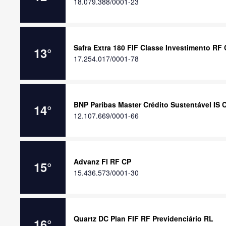
18.079.388/0001-23
Safra Extra 180 FIF Classe Investimento RF
13
°
17.254.017/0001-78
BNP Paribas Master Crédito Sustentável IS 
14
°
12.107.669/0001-66
Advanz FI RF CP
15
°
15.436.573/0001-30
Quartz DC Plan FIF RF Previdenciário RL
16
°