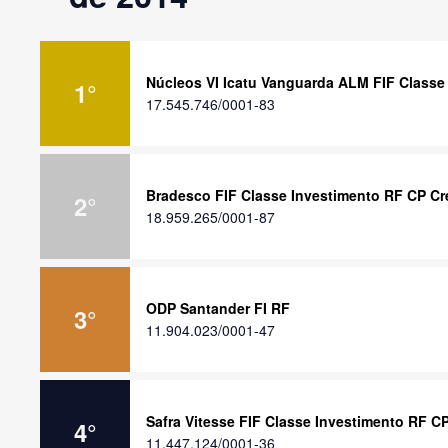
Núcleos VI Icatu Vanguarda ALM FIF Classe
1
°
17.545.746/0001-83
Bradesco FIF Classe Investimento RF CP Cre
2
°
18.959.265/0001-87
ODP Santander FI RF
3
°
11.904.023/0001-47
Safra Vitesse FIF Classe Investimento RF C
4
°
11.447.124/0001-36