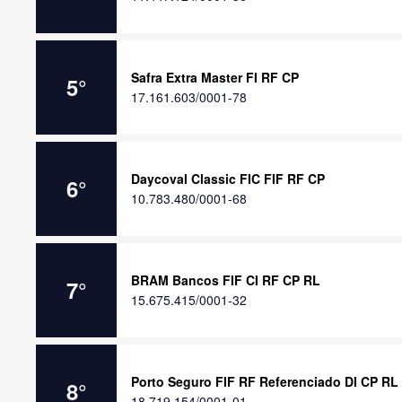
Safra Extra Master FI RF CP
5
°
17.161.603/0001-78
Daycoval Classic FIC FIF RF CP
6
°
10.783.480/0001-68
BRAM Bancos FIF CI RF CP RL
7
°
15.675.415/0001-32
Porto Seguro FIF RF Referenciado DI CP RL
8
°
18.719.154/0001-01