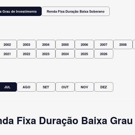
a Grau de Investimento
Renda Fixa Duração Baixa Soberano
2002
2003
2004
2005
2006
2007
2008
2021
2022
2023
2024
2025
2026
JUL
AGO
SET
OUT
NOV
DEZ
da Fixa Duração Baixa Grau 