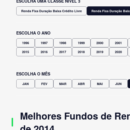
ESCOLHA UMA CLASSE NÍVEL 3
Renda Fixa Duração Baixa Crédito Livre
Renda Fixa Duração Baix
ESCOLHA O ANO
1996
1997
1998
1999
2000
2001
2015
2016
2017
2018
2019
2020
ESCOLHA O MÊS
JAN
FEV
MAR
ABR
MAI
JUN
Melhores Fundos de Ren
de 2014