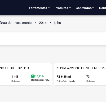
Ferramentas
Produtos
Conteúdos
Sobr
Grau de Investimento
2014
julho
 FIF CI RF CP LP R...
ALPHA WAVE 300 FIF MULTIMERCAD.
1 mil
15,21%
R$ 6,38 mi
73
Rentabilidade 12M
Cotistas
Patrimônio Líquido
Cotistas