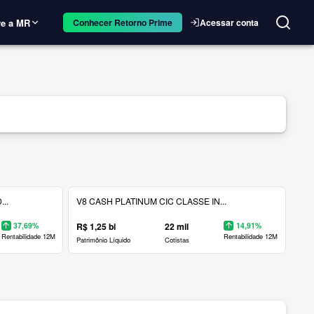
e a MR
Acessar conta
Conhecer Retorno Prime
..
V8 CASH PLATINUM CIC CLASSE IN...
37,69%
R$ 1,25 bi
22 mil
14,91%
Rentabilidade 12M
Rentabilidade 12M
Patrimônio Líquido
Cotistas