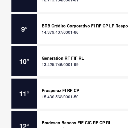
BRB Crédito Corporativo FI RF CP LP Respo
9
°
14.379.407/0001-86
Generation RF FIF RL
10
°
13.425.746/0001-99
Prosperaz FI RF CP
11
°
15.436.562/0001-50
Bradesco Bancos FIF CIC RF CP RL
12
°