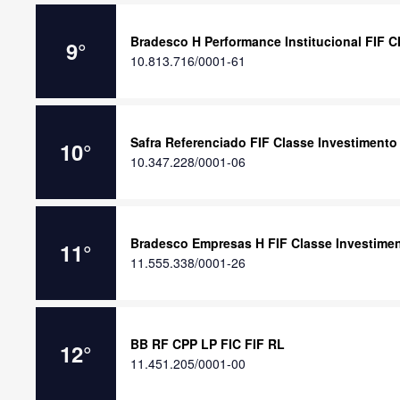
Bradesco H Performance Institucional FIF C
9
°
10.813.716/0001-61
Safra Referenciado FIF Classe Investimento
10
°
10.347.228/0001-06
Bradesco Empresas H FIF Classe Investime
11
°
11.555.338/0001-26
BB RF CPP LP FIC FIF RL
12
°
11.451.205/0001-00