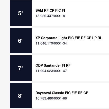
SAM RF CP FIC FI
5
°
13.026.447/0001-81
XP Corporate Light FIC FIF RF CP LP RL
6
°
11.046.179/0001-34
ODP Santander FI RF
7
°
11.904.023/0001-47
Daycoval Classic FIC FIF RF CP
8
°
10.783.480/0001-68