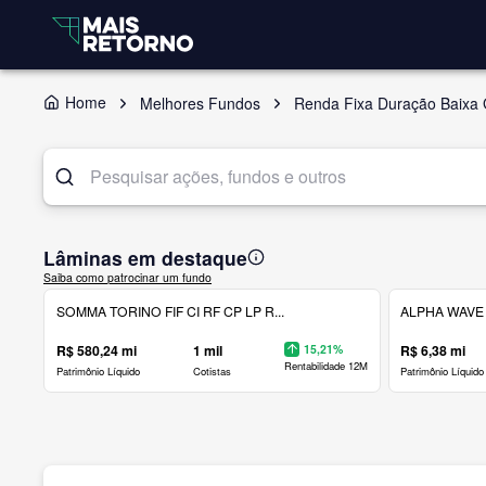
Home
Melhores Fundos
Renda Fixa Duração Baixa 
Lâminas em destaque
Saiba como patrocinar um fundo
SOMMA TORINO FIF CI RF CP LP R...
ALPHA WAVE 
R$ 580,24 mi
1 mil
15,21%
R$ 6,38 mi
Rentabilidade 12M
Patrimônio Líquido
Cotistas
Patrimônio Líquido