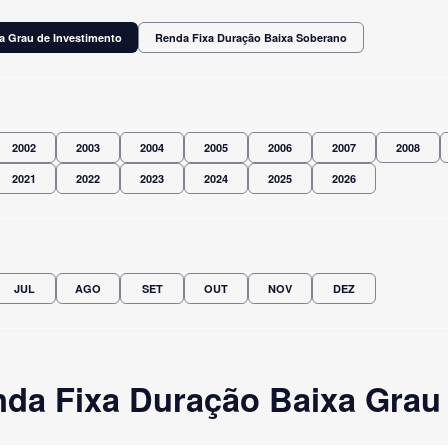
a Grau de Investimento
Renda Fixa Duração Baixa Soberano
2002
2003
2004
2005
2006
2007
2008
2021
2022
2023
2024
2025
2026
JUL
AGO
SET
OUT
NOV
DEZ
da Fixa Duração Baixa Grau 