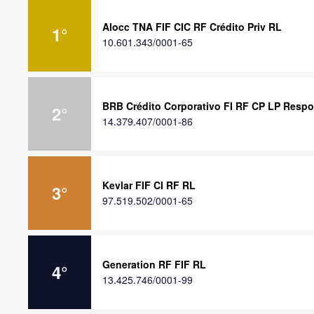
Alocc TNA FIF CIC RF Crédito Priv RL
1
°
10.601.343/0001-65
BRB Crédito Corporativo FI RF CP LP Respo
2
°
14.379.407/0001-86
Kevlar FIF CI RF RL
3
°
97.519.502/0001-65
Generation RF FIF RL
4
°
13.425.746/0001-99