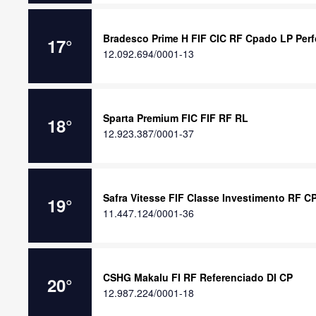
Bradesco Prime H FIF CIC RF Cpado LP Per
17
°
12.092.694/0001-13
Sparta Premium FIC FIF RF RL
18
°
12.923.387/0001-37
Safra Vitesse FIF Classe Investimento RF C
19
°
11.447.124/0001-36
CSHG Makalu FI RF Referenciado DI CP
20
°
12.987.224/0001-18