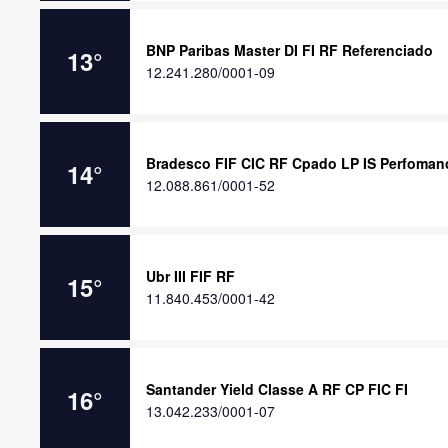
BNP Paribas Master DI FI RF Referenciado
13
°
12.241.280/0001-09
Bradesco FIF CIC RF Cpado LP IS Perfomanc
14
°
12.088.861/0001-52
Ubr III FIF RF
15
°
11.840.453/0001-42
Santander Yield Classe A RF CP FIC FI
16
°
13.042.233/0001-07