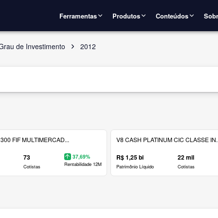
Ferramentas
Produtos
Conteúdos
Sobr
Grau de Investimento
2012
300 FIF MULTIMERCAD...
V8 CASH PLATINUM CIC CLASSE IN..
73
37,69%
R$ 1,25 bi
22 mil
Rentabilidade 12M
Cotistas
Patrimônio Líquido
Cotistas