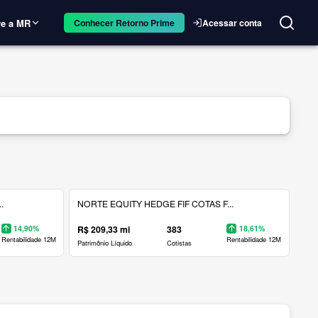
e a MR
Acessar conta
Conhecer Retorno Prime
.
NORTE EQUITY HEDGE FIF COTAS F...
14,90%
R$ 209,33 mi
383
18,61%
Rentabilidade 12M
Rentabilidade 12M
Patrimônio Líquido
Cotistas