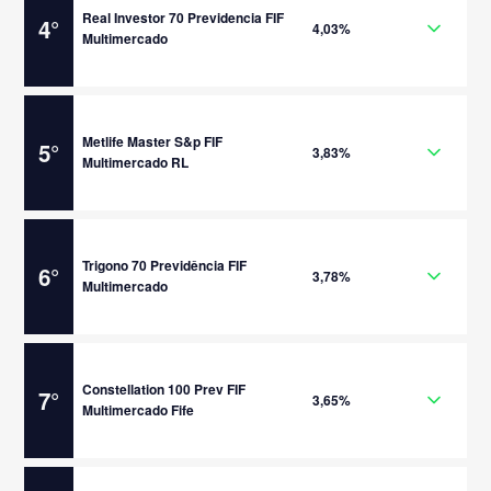
Real Investor 70 Previdencia FIF
4
°
4,03%
Multimercado
Metlife Master S&p FIF
5
°
3,83%
Multimercado RL
Trigono 70 Previdência FIF
6
°
3,78%
Multimercado
Constellation 100 Prev FIF
7
°
3,65%
Multimercado Fife