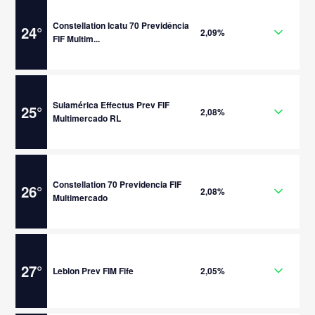
Constellation Icatu 70 Previdência
24
°
2,09%
FIF Multim...
Sulamérica Effectus Prev FIF
25
°
2,08%
Multimercado RL
Constellation 70 Previdencia FIF
26
°
2,08%
Multimercado
27
°
Leblon Prev FIM Fife
2,05%