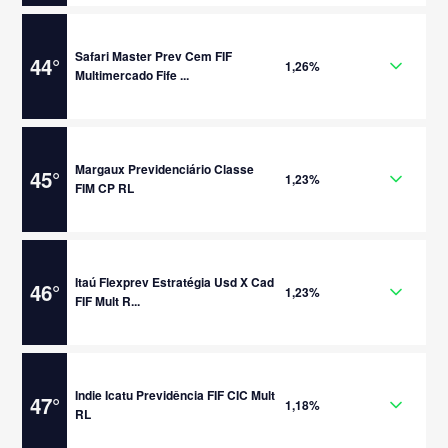
Safari Master Prev Cem FIF
44
°
1,26%
Multimercado Fife ...
Margaux Previdenciário Classe
45
°
1,23%
FIM CP RL
Itaú Flexprev Estratégia Usd X Cad
46
°
1,23%
FIF Mult R...
Indie Icatu Previdência FIF CIC Mult
47
°
1,18%
RL