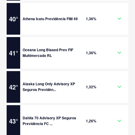
40
°
Athena Icatu Previdência FIM 49
1,36%
Oceana Long Biased Prev FIF
41
°
1,36%
Multimercado RL
Alaska Long Only Advisory XP
42
°
1,32%
Seguros Previdên...
Dahlia 70 Advisory XP Seguros
43
°
1,26%
Previdência FC ...