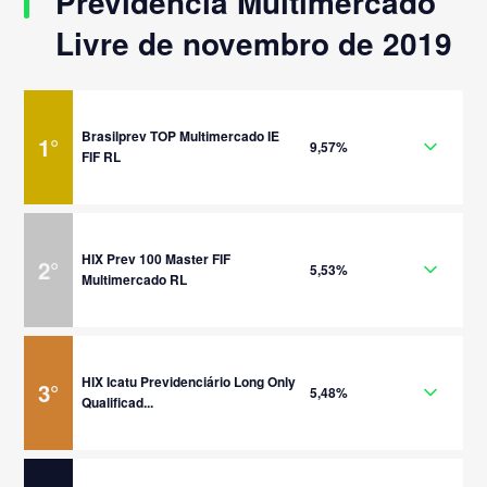
Previdência Multimercado
Livre de novembro de 2019
Brasilprev TOP Multimercado IE
1
°
9,57%
FIF RL
HIX Prev 100 Master FIF
2
°
5,53%
Multimercado RL
HIX Icatu Previdenciário Long Only
3
°
5,48%
Qualificad...