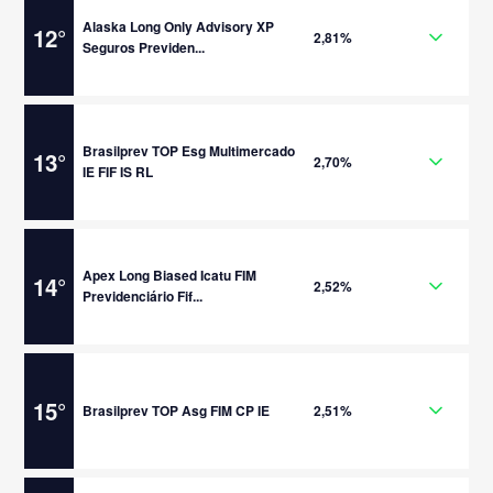
Alaska Long Only Advisory XP
12
°
2,81%
Seguros Previden...
Brasilprev TOP Esg Multimercado
13
°
2,70%
IE FIF IS RL
Apex Long Biased Icatu FIM
14
°
2,52%
Previdenciário Fif...
15
°
Brasilprev TOP Asg FIM CP IE
2,51%