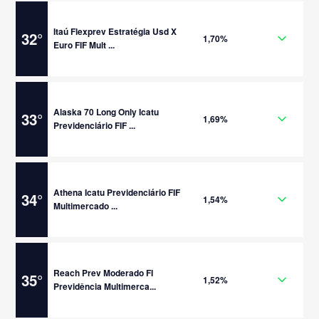
Itaú Flexprev Estratégia Usd X
32
°
1,70%
Euro FIF Mult ...
Alaska 70 Long Only Icatu
33
°
1,69%
Previdenciário FIF ...
Athena Icatu Previdenciário FIF
34
°
1,54%
Multimercado ...
Reach Prev Moderado FI
35
°
1,52%
Previdência Multimerca...