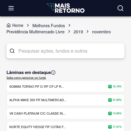
Home
Melhores Fundos
Previdência Multimercado Livre
2019
novembro
Lâminas em destaque
Saiba como patrocinar um fundo
SOMMA TORINO FIF CI RF CP LP R...
15,19%
ALPHA WAVE 300 FIF MULTIMERCAD...
37,69%
V8 CASH PLATINUM CIC CLASSE IN...
14,90%
NORTE EQUITY HEDGE FIF COTAS F...
17,91%