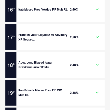
16
°
Itaú Macro Prev Vértice FIF Mult RL
2,50%
Franklin Valor Liquidez 70 Advisory
17
°
2,50%
XP Seguro...
Apex Long Biased Icatu
18
°
2,48%
Previdenciário FIF Mul...
Itaú Private Macro Prev FIF CIC
19
°
2,38%
Mult RL