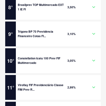
Brasilprev TOP Multimercado EXT
8
°
3,50%
1 IE FI
Trigono BP 70 Previdência
9
°
3,10%
Financeiro Cotas FI...
Constellation Icatu 100 Prev FIF
10
°
3,05%
Multimercado
Viroflay FIF Previdenciário Classe
11
°
2,99%
FIM Prev R...