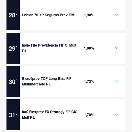
28
°
Leblon 70 XP Seguros Prev FIM
1,90%
Indie Fife Previdência FIF CI Mult
29
°
1,88%
RL
Brasilprev TOP Long Bias FIF
30
°
1,72%
Multimercado RL
Itaú Flexprev FX Strategy FIF CIC
31
°
1,70%
Mult RL