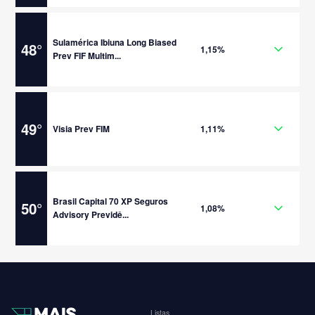
Sulamérica Ibiuna Long Biased
48
°
1,15%
Prev FIF Multim...
49
°
Visia Prev FIM
1,11%
Brasil Capital 70 XP Seguros
50
°
1,08%
Advisory Previdê...
Listas