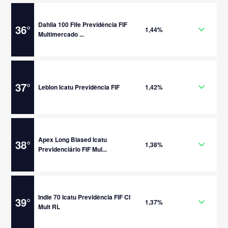
Dahlia 100 Fife Previdência FIF
36
°
1,44%
Multimercado ...
37
°
Leblon Icatu Previdência FIF
1,42%
Apex Long Biased Icatu
38
°
1,38%
Previdenciário FIF Mul...
Indie 70 Icatu Previdência FIF CI
39
°
1,37%
Mult RL