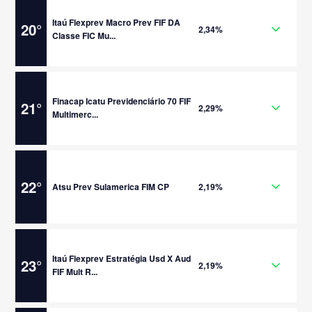
Itaú Flexprev Macro Prev FIF DA
20
°
2,34%
Classe FIC Mu...
Finacap Icatu Previdenciário 70 FIF
21
°
2,29%
Multimerc...
22
°
Atsu Prev Sulamerica FIM CP
2,19%
Itaú Flexprev Estratégia Usd X Aud
23
°
2,19%
FIF Mult R...