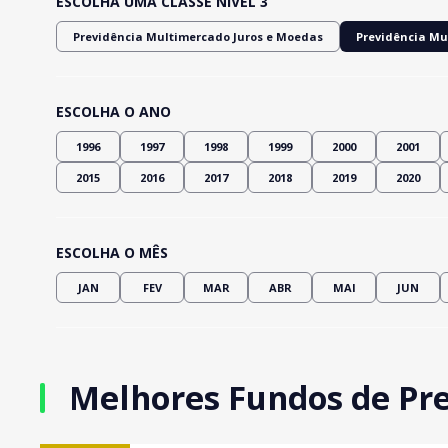
ESCOLHA UMA CLASSE NÍVEL 3
Previdência Multimercado Juros e Moedas
Previdência Mu
ESCOLHA O ANO
1996
1997
1998
1999
2000
2001
2015
2016
2017
2018
2019
2020
ESCOLHA O MÊS
JAN
FEV
MAR
ABR
MAI
JUN
Melhores Fundos de Pre