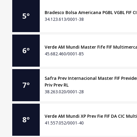
Bradesco Bolsa Americana PGBL VGBL FIF CI
5
°
34.123.613/0001-38
Verde AM Mundi Master Fife FIF Multimerc
6
°
45.682.460/0001-85
Safra Prev Internacional Master FIF Previd
7
°
Priv Prev RL
38.263.020/0001-28
Verde AM Mundi XP Prev Fie FIF DA CIC Mul
8
°
41.557.052/0001-40