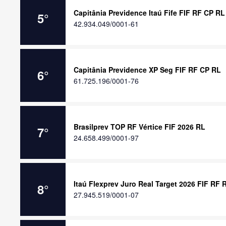
Capitânia Previdence Itaú Fife FIF RF CP RL
5
°
42.934.049/0001-61
Capitânia Previdence XP Seg FIF RF CP RL
6
°
61.725.196/0001-76
Brasilprev TOP RF Vértice FIF 2026 RL
7
°
24.658.499/0001-97
Itaú Flexprev Juro Real Target 2026 FIF RF 
8
°
27.945.519/0001-07