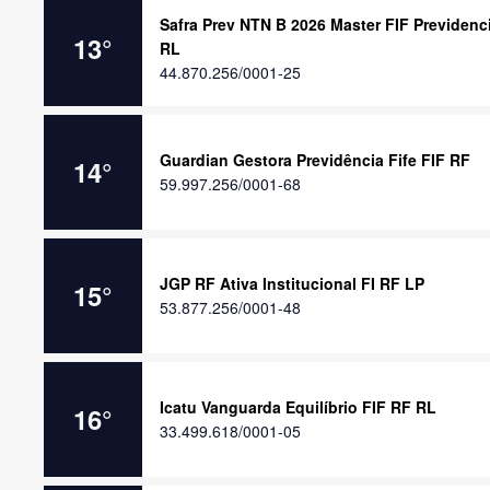
Safra Prev NTN B 2026 Master FIF Previdenc
13
°
RL
44.870.256/0001-25
Guardian Gestora Previdência Fife FIF RF
14
°
59.997.256/0001-68
JGP RF Ativa Institucional FI RF LP
15
°
53.877.256/0001-48
Icatu Vanguarda Equilíbrio FIF RF RL
16
°
33.499.618/0001-05