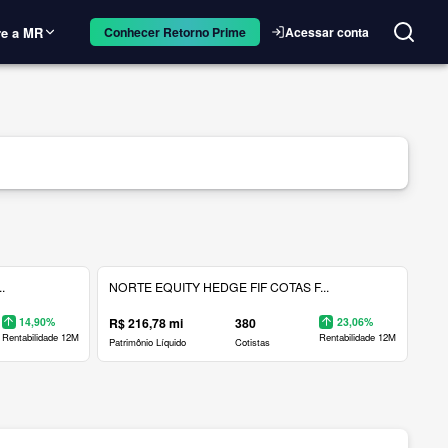
e a MR
Acessar conta
Conhecer Retorno Prime
.
NORTE EQUITY HEDGE FIF COTAS F...
14,90%
R$ 216,78 mi
380
23,06%
Rentabilidade 12M
Rentabilidade 12M
Patrimônio Líquido
Cotistas