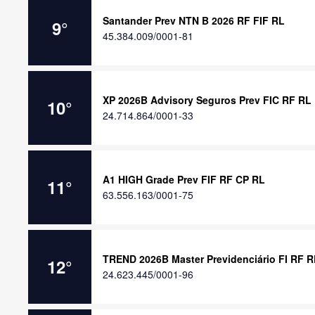
Santander Prev NTN B 2026 RF FIF RL
9
°
45.384.009/0001-81
XP 2026B Advisory Seguros Prev FIC RF RL
10
°
24.714.864/0001-33
A1 HIGH Grade Prev FIF RF CP RL
11
°
63.556.163/0001-75
TREND 2026B Master Previdenciário FI RF R
12
°
24.623.445/0001-96