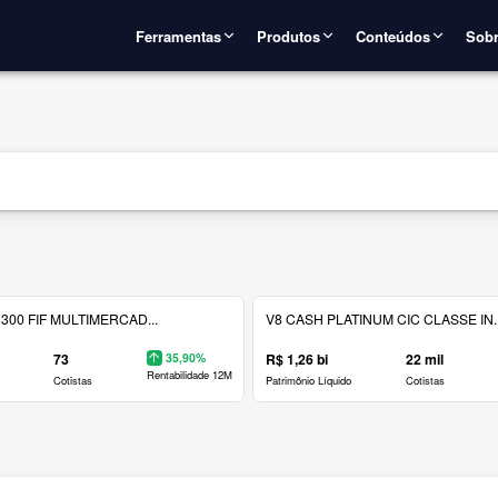
Ferramentas
Produtos
Conteúdos
Sobr
300 FIF MULTIMERCAD...
V8 CASH PLATINUM CIC CLASSE IN..
73
35,90%
R$ 1,26 bi
22 mil
Rentabilidade 12M
Cotistas
Patrimônio Líquido
Cotistas