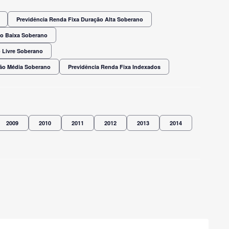
Previdência Renda Fixa Duração Alta Soberano
ão Baixa Soberano
 Livre Soberano
ção Média Soberano
Previdência Renda Fixa Indexados
2009
2010
2011
2012
2013
2014