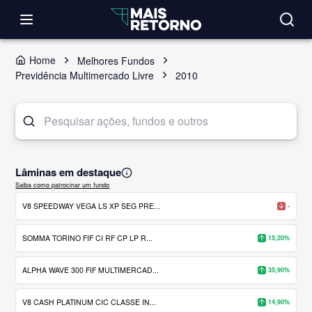
Home
Melhores Fundos
Previdência Multimercado Livre
2010
Lâminas em destaque
Saiba como patrocinar um fundo
V8 SPEEDWAY VEGA LS XP SEG PRE...
-
SOMMA TORINO FIF CI RF CP LP R...
15,20%
ALPHA WAVE 300 FIF MULTIMERCAD...
35,90%
V8 CASH PLATINUM CIC CLASSE IN...
14,90%