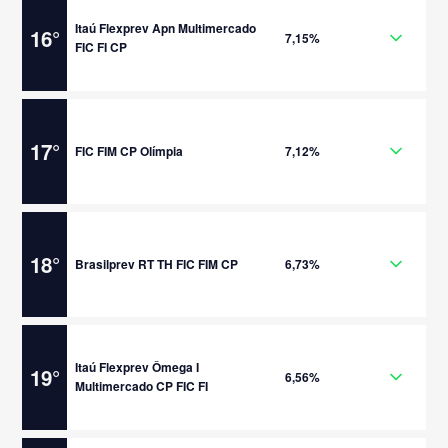
Itaú Flexprev Apn Multimercado
16
°
7,15%
FIC FI CP
17
°
FIC FIM CP Olímpia
7,12%
18
°
Brasilprev RT TH FIC FIM CP
6,73%
Itaú Flexprev Ômega I
19
°
6,56%
Multimercado CP FIC FI