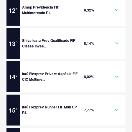
Amsp Previdência FIF
12
°
8,32%
Multimercado RL
Shiva Icatu Prev Qualificado FIF
13
°
8,14%
Classe Inves...
Itaú Flexprev Private Aspásia FIF
14
°
8,02%
CIC Multime...
Itaú Flexprev Runner FIF Mult CP
15
°
7,77%
RL