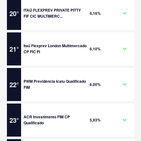
ITAÚ FLEXPREV PRIVATE PITTY
20
°
6,16%
FIF CIC MULTIMERC...
Itaú Flexprev London Multimercado
21
°
6,10%
CP FIC FI
PWM Previdência Icatu Qualificado
22
°
6,00%
FIM
ACR Investimento FIM CP
23
°
5,93%
Qualificado