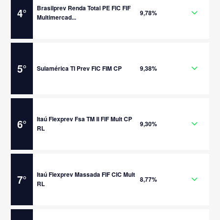
Brasilprev Renda Total PE FIC FIF
4
°
9,78%
Multimercad...
5
°
Sulamérica TI Prev FIC FIM CP
9,38%
Itaú Flexprev Fsa TM II FIF Mult CP
6
°
9,30%
RL
Itaú Flexprev Massada FIF CIC Mult
7
°
8,77%
RL