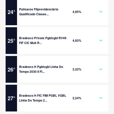
Palmares Fifprevidenciário
24
°
4,95%
Qualificado Classe...
Bradesco Private Pgblvgbl RV49
25
°
4,93%
FIF CIC Mult R...
Bradesco H Pgblvgbl Linha Do
26
°
3,32%
Tempo 2030 II FI...
Bradesco H FIC FIM PGBL VGBL
27
°
2,24%
Linha Do Tempo 2...