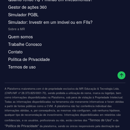
Gestor de ações 360
Simulador PGBL
Simulador: Investir em um imóvel ou em FIIs?
Sobre a MR
Quem somos
Trabalhe Conosco
Contato
Política de Privacidade
Termos de uso
A Plataforma maisretorno.com é de propriedade exclusiva da MR Educação & Tecnologia Ltda.
(CNPJ/MF nº 28.373.825/0001-70), sendo proibida a utilização do nome, marca ou logotipo, bem
como informações disponibilizadas na Plataforma, sob pena de violação à Propriedade Intelectual.
Todas as informações disponibilizadas na ferramenta são meramente informativas e foram obtidas
a partir de fontes públicas como a CVM. A plataforma não faz conferência individual das
informações obtidas, e, por consequência, as mesmas não configuram, sob nenhuma hipótese,
qualquer tipo de recomendação de investimento. Informações disponibilizadas em relatórios são
"Termos de Uso"
confidenciais, e os usuários, profissionais ou não, estão cientes dos
e da
"Política de Privacidade"
da plataforma, sendo os únicos responsáveis pela destinação que