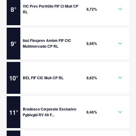
VIC Prev Portfólio FIF CI Mult CP
8
°
8,72%
RL
Itaú Flexprev Ambm FIF CIC
9
°
8,68%
Multimercado CP RL
10
°
BEL FIF CIC Mult CP RL
8,62%
Bradesco Corporate Exclusivo
11
°
8,46%
Pgblvgbl RV 49 F...