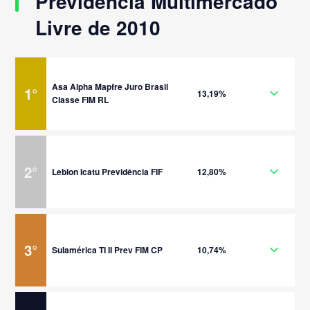
Previdência Multimercado
Livre de 2010
Asa Alpha Mapfre Juro Brasil
1
°
13,19%
Classe FIM RL
2
°
Leblon Icatu Previdência FIF
12,80%
3
°
Sulamérica TI II Prev FIM CP
10,74%