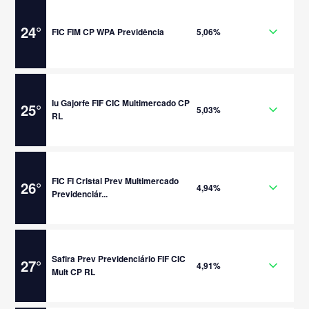
24
°
FIC FIM CP WPA Previdência
5,06%
Iu Gajorfe FIF CIC Multimercado CP
25
°
5,03%
RL
FIC FI Cristal Prev Multimercado
26
°
4,94%
Previdenciár...
Safira Prev Previdenciário FIF CIC
27
°
4,91%
Mult CP RL