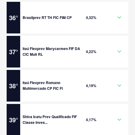
36
°
Brasilprev RT TH FIC FIM CP
4,32%
Itaú Flexprev Marycarmen FIF DA
37
°
4,22%
CIC Mult RL
Itaú Flexprev Romano
38
°
4,19%
Multimercado CP FIC FI
Shiva Icatu Prev Qualificado FIF
39
°
4,17%
Classe Inves...