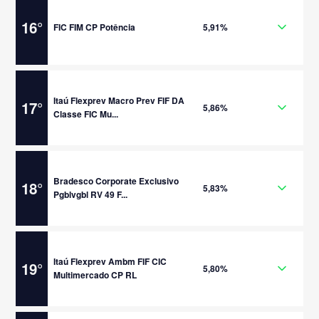
16
°
FIC FIM CP Potência
5,91%
Itaú Flexprev Macro Prev FIF DA
17
°
5,86%
Classe FIC Mu...
Bradesco Corporate Exclusivo
18
°
5,83%
Pgblvgbl RV 49 F...
Itaú Flexprev Ambm FIF CIC
19
°
5,80%
Multimercado CP RL