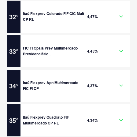
Itaú Flexprev Colorado FIF CIC Mult
32
°
4,47%
CP RL
FIC FI Opala Prev Multimercado
33
°
4,45%
Previdenciário...
Itaú Flexprev Apn Multimercado
34
°
4,37%
FIC FI CP
Itaú Flexprev Quadrato FIF
35
°
4,34%
Multimercado CP RL