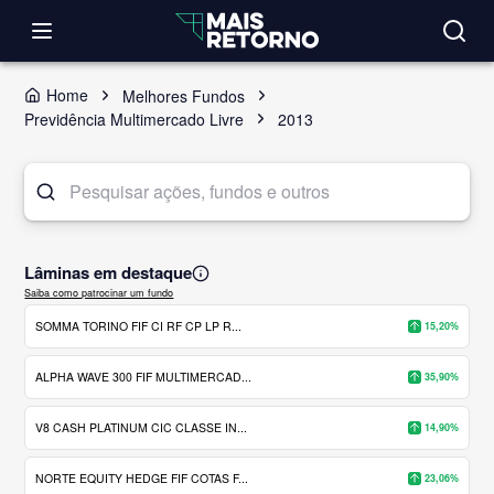
Home
Melhores Fundos
Previdência Multimercado Livre
2013
Lâminas em destaque
Saiba como patrocinar um fundo
SOMMA TORINO FIF CI RF CP LP R...
15,20%
ALPHA WAVE 300 FIF MULTIMERCAD...
35,90%
V8 CASH PLATINUM CIC CLASSE IN...
14,90%
NORTE EQUITY HEDGE FIF COTAS F...
23,06%