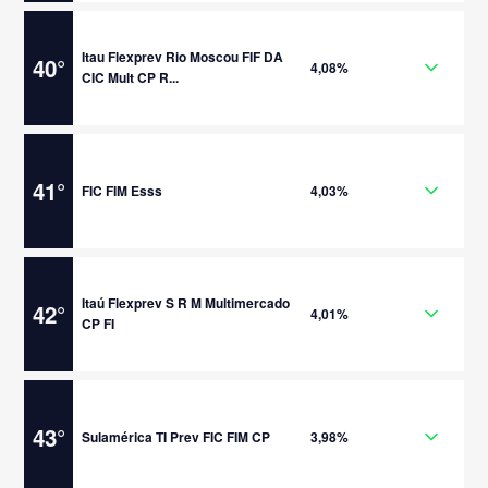
Itau Flexprev Rio Moscou FIF DA
40
°
4,08%
CIC Mult CP R...
41
°
FIC FIM Esss
4,03%
Itaú Flexprev S R M Multimercado
42
°
4,01%
CP FI
43
°
Sulamérica TI Prev FIC FIM CP
3,98%