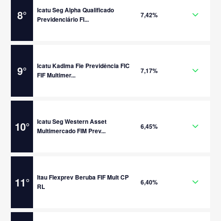
Icatu Seg Alpha Qualificado
8
°
7,42%
Previdenciário FI...
Icatu Kadima Fie Previdência FIC
9
°
7,17%
FIF Multimer...
Icatu Seg Western Asset
10
°
6,45%
Multimercado FIM Prev...
Itau Flexprev Beruba FIF Mult CP
11
°
6,40%
RL