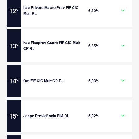
Itaú Private Macro Prev FIF CIC
12
°
6,39%
Mult RL
Itaú Flexprev Guará FIF CIC Mult
13
°
6,35%
CP RL
14
°
Om FIF CIC Mult CP RL
5,93%
15
°
Jaspe Previdência FIM RL
5,92%