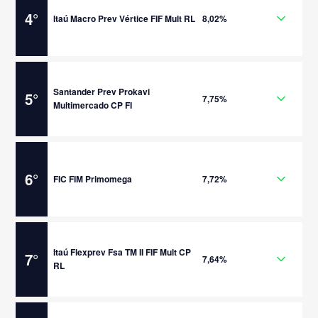
4
°
Itaú Macro Prev Vértice FIF Mult RL
8,02%
Santander Prev Prokavi
5
°
7,75%
Multimercado CP FI
6
°
FIC FIM Primomega
7,72%
Itaú Flexprev Fsa TM II FIF Mult CP
7
°
7,64%
RL