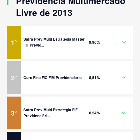
Previdência Multimercado
Livre de 2013
Safra Prev Multi Estrategia Master
1
°
9,90%
FIF Previd...
2
°
Ouro Fino FIC FIM Previdenciario
8,51%
Safra Prev Multi Estrategia FIF
3
°
8,24%
Previdenciári...