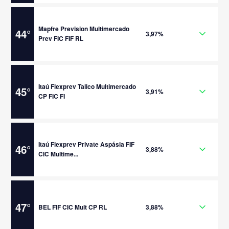
Mapfre Prevision Multimercado
44
°
3,97%
Prev FIC FIF RL
Itaú Flexprev Talico Multimercado
45
°
3,91%
CP FIC FI
Itaú Flexprev Private Aspásia FIF
46
°
3,88%
CIC Multime...
47
°
BEL FIF CIC Mult CP RL
3,88%