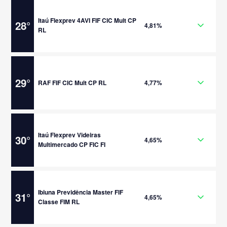
Itaú Flexprev 4AVI FIF CIC Mult CP
28
°
4,81%
RL
29
°
RAF FIF CIC Mult CP RL
4,77%
Itaú Flexprev Videiras
30
°
4,65%
Multimercado CP FIC FI
Ibiuna Previdência Master FIF
31
°
4,65%
Classe FIM RL