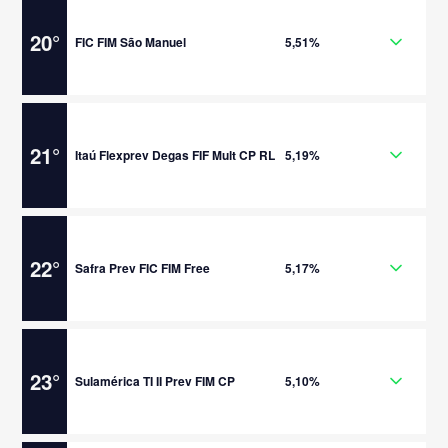
20
°
FIC FIM São Manuel
5,51%
21
°
Itaú Flexprev Degas FIF Mult CP RL
5,19%
22
°
Safra Prev FIC FIM Free
5,17%
23
°
Sulamérica TI II Prev FIM CP
5,10%