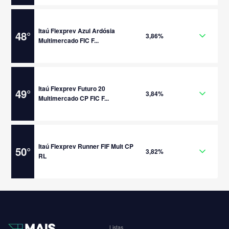
Itaú Flexprev Azul Ardósia
48
°
3,86%
Multimercado FIC F...
Itaú Flexprev Futuro 20
49
°
3,84%
Multimercado CP FIC F...
Itaú Flexprev Runner FIF Mult CP
50
°
3,82%
RL
Listas