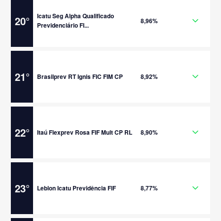
Icatu Seg Alpha Qualificado
20
°
8,96%
Previdenciário FI...
21
°
Brasilprev RT Ignis FIC FIM CP
8,92%
22
°
Itaú Flexprev Rosa FIF Mult CP RL
8,90%
23
°
Leblon Icatu Previdência FIF
8,77%