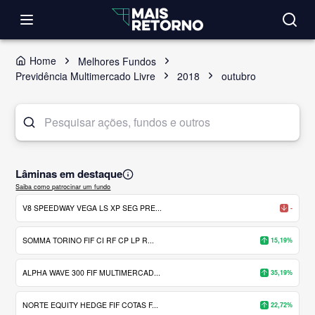
Home
Melhores Fundos
Previdência Multimercado Livre
2018
outubro
Lâminas em destaque
Saiba como patrocinar um fundo
V8 SPEEDWAY VEGA LS XP SEG PRE...
-
SOMMA TORINO FIF CI RF CP LP R...
15,19%
ALPHA WAVE 300 FIF MULTIMERCAD...
35,19%
NORTE EQUITY HEDGE FIF COTAS F...
22,72%