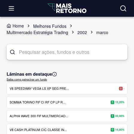
Home
Melhores Fundos
Multimercado Estratégia Trading
2002
marco
Lâminas em destaque
Saiba como patrocinar um fundo
V8 SPEEDWAY VEGA LS XP SEG PRE...
-
SOMMA TORINO FIF CI RF CP LP R...
15,20%
ALPHA WAVE 300 FIF MULTIMERCAD...
35,90%
V8 CASH PLATINUM CIC CLASSE IN...
14,90%