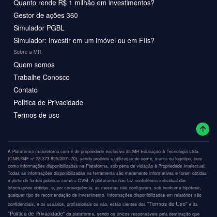
Quanto rende R$ 1 milhão em investimentos?
Gestor de ações 360
Simulador PGBL
Simulador: Investir em um imóvel ou em FIIs?
Sobre a MR
Quem somos
Trabalhe Conosco
Contato
Política de Privacidade
Termos de uso
A Plataforma maisretorno.com é de propriedade exclusiva da MR Educação & Tecnologia Ltda.
(CNPJ/MF nº 28.373.825/0001-70), sendo proibida a utilização do nome, marca ou logotipo, bem
como informações disponibilizadas na Plataforma, sob pena de violação à Propriedade Intelectual.
Todas as informações disponibilizadas na ferramenta são meramente informativas e foram obtidas
a partir de fontes públicas como a CVM. A plataforma não faz conferência individual das
informações obtidas, e, por consequência, as mesmas não configuram, sob nenhuma hipótese,
qualquer tipo de recomendação de investimento. Informações disponibilizadas em relatórios são
"Termos de Uso"
confidenciais, e os usuários, profissionais ou não, estão cientes dos
e da
"Política de Privacidade"
da plataforma, sendo os únicos responsáveis pela destinação que