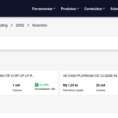
Ferramentas
Produtos
Conteúdos
Sobr
ading
2002
fevereiro
 FIF CI RF CP LP R...
V8 CASH PLATINUM CIC CLASSE IN..
1 mil
15,19%
R$ 1,25 bi
22 mil
Rentabilidade 12M
Cotistas
Patrimônio Líquido
Cotistas