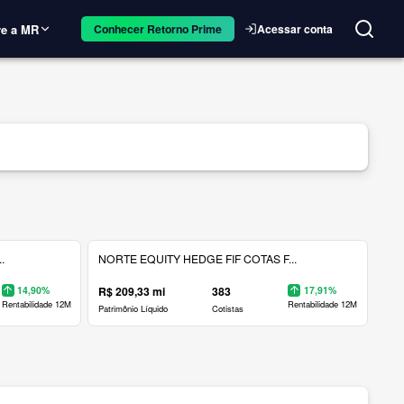
e a MR
Acessar conta
Conhecer Retorno Prime
.
NORTE EQUITY HEDGE FIF COTAS F...
14,90%
R$ 209,33 mi
383
17,91%
Rentabilidade 12M
Rentabilidade 12M
Patrimônio Líquido
Cotistas