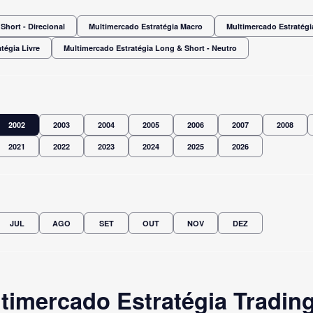
Short - Direcional
Multimercado Estratégia Macro
Multimercado Estratégi
tégia Livre
Multimercado Estratégia Long & Short - Neutro
2002
2003
2004
2005
2006
2007
2008
2021
2022
2023
2024
2025
2026
JUL
AGO
SET
OUT
NOV
DEZ
imercado Estratégia Trading