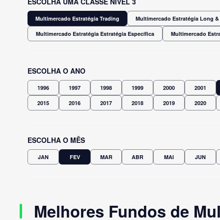
ESCOLHA UMA CLASSE NÍVEL 3
Multimercado Estratégia Trading
Multimercado Estratégia Long & 
Multimercado Estratégia Estratégia Específica
Multimercado Estra
ESCOLHA O ANO
1996
1997
1998
1999
2000
2001
2015
2016
2017
2018
2019
2020
ESCOLHA O MÊS
JAN
FEV
MAR
ABR
MAI
JUN
Melhores Fundos de Mult