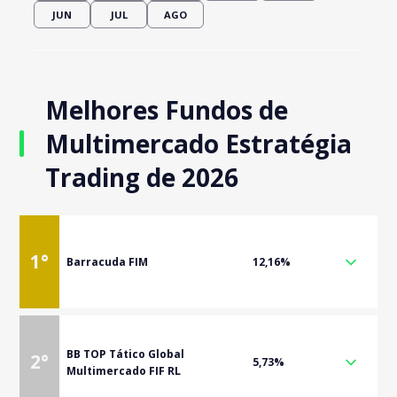
JUN
JUL
AGO
Melhores Fundos de
Multimercado Estratégia
Trading de 2026
1
°
Barracuda FIM
12,16%
BB TOP Tático Global
2
°
5,73%
Multimercado FIF RL