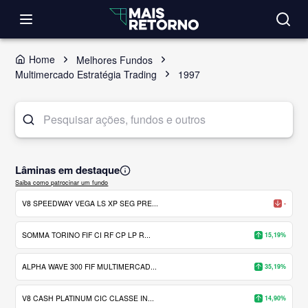
Home
Melhores Fundos
Multimercado Estratégia Trading
1997
Lâminas em destaque
Saiba como patrocinar um fundo
V8 SPEEDWAY VEGA LS XP SEG PRE...
-
SOMMA TORINO FIF CI RF CP LP R...
15,19%
ALPHA WAVE 300 FIF MULTIMERCAD...
35,19%
V8 CASH PLATINUM CIC CLASSE IN...
14,90%