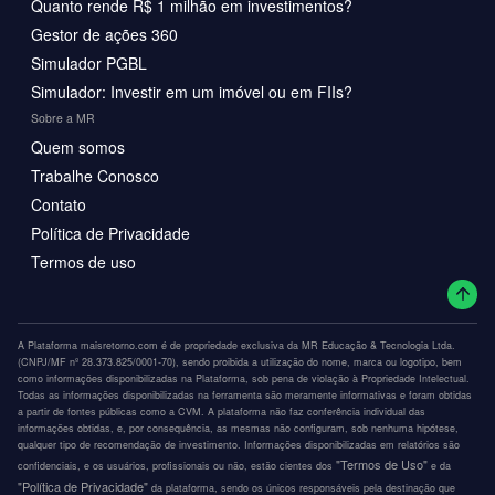
Quanto rende R$ 1 milhão em investimentos?
Gestor de ações 360
Simulador PGBL
Simulador: Investir em um imóvel ou em FIIs?
Sobre a MR
Quem somos
Trabalhe Conosco
Contato
Política de Privacidade
Termos de uso
A Plataforma maisretorno.com é de propriedade exclusiva da MR Educação & Tecnologia Ltda.
(CNPJ/MF nº 28.373.825/0001-70), sendo proibida a utilização do nome, marca ou logotipo, bem
como informações disponibilizadas na Plataforma, sob pena de violação à Propriedade Intelectual.
Todas as informações disponibilizadas na ferramenta são meramente informativas e foram obtidas
a partir de fontes públicas como a CVM. A plataforma não faz conferência individual das
informações obtidas, e, por consequência, as mesmas não configuram, sob nenhuma hipótese,
qualquer tipo de recomendação de investimento. Informações disponibilizadas em relatórios são
"Termos de Uso"
confidenciais, e os usuários, profissionais ou não, estão cientes dos
e da
"Política de Privacidade"
da plataforma, sendo os únicos responsáveis pela destinação que