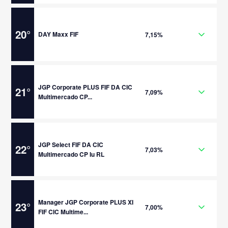
20
°
DAY Maxx FIF
7,15%
JGP Corporate PLUS FIF DA CIC
21
°
7,09%
Multimercado CP...
JGP Select FIF DA CIC
22
°
7,03%
Multimercado CP Iu RL
Manager JGP Corporate PLUS XI
23
°
7,00%
FIF CIC Multime...