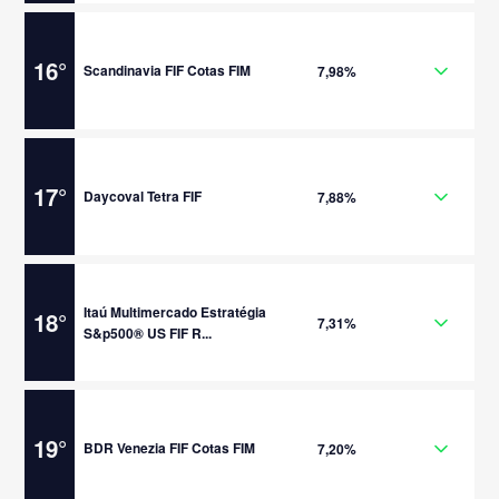
16
°
Scandinavia FIF Cotas FIM
7,98%
17
°
Daycoval Tetra FIF
7,88%
Itaú Multimercado Estratégia
18
°
7,31%
S&p500® US FIF R...
19
°
BDR Venezia FIF Cotas FIM
7,20%