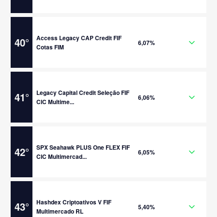
Access Legacy CAP Credit FIF
40
°
6,07%
Cotas FIM
Legacy Capital Credit Seleção FIF
41
°
6,06%
CIC Multime...
SPX Seahawk PLUS One FLEX FIF
42
°
6,05%
CIC Multimercad...
Hashdex Criptoativos V FIF
43
°
5,40%
Multimercado RL