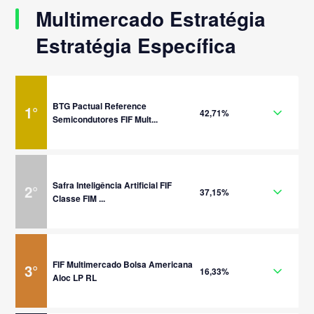
Multimercado Estratégia
Estratégia Específica
BTG Pactual Reference
1
°
42,71%
Semicondutores FIF Mult...
Safra Inteligência Artificial FIF
2
°
37,15%
Classe FIM ...
FIF Multimercado Bolsa Americana
3
°
16,33%
Aloc LP RL