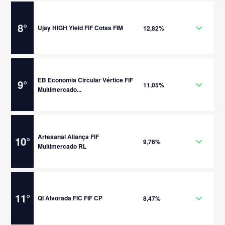
8
°
Ujay HIGH Yield FIF Cotas FIM
12,82%
EB Economia Circular Vértice FIF
9
°
11,05%
Multimercado...
Artesanal Aliança FIF
10
°
9,76%
Multimercado RL
11
°
QI Alvorada FIC FIF CP
8,47%