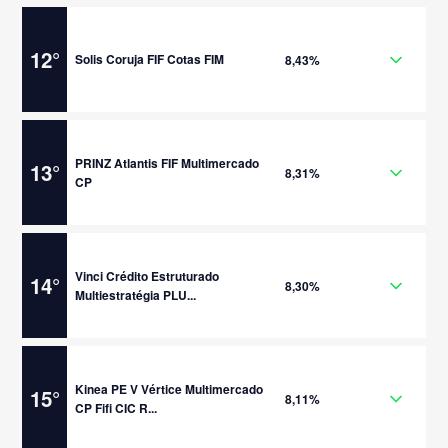
12
°
Solis Coruja FIF Cotas FIM
8,43%
PRINZ Atlantis FIF Multimercado
13
°
8,31%
CP
Vinci Crédito Estruturado
14
°
8,30%
Multiestratégia PLU...
Kinea PE V Vértice Multimercado
15
°
8,11%
CP Fifi CIC R...