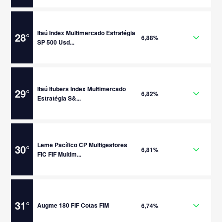
Itaú Index Multimercado Estratégia
28
°
6,88%
SP 500 Usd...
Itaú Itubers Index Multimercado
29
°
6,82%
Estratégia S&...
Leme Pacífico CP Multigestores
30
°
6,81%
FIC FIF Multim...
31
°
Augme 180 FIF Cotas FIM
6,74%