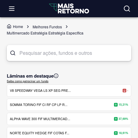
Home
Melhores Fundos
Multimercado Estratégia Estratégia Específica
Lâminas em destaque
Saiba como patrocinar um fundo
V8 SPEEDWAY VEGA LS XP SEG PRE...
-
SOMMA TORINO FIF CI RF CP LP R...
15,21%
ALPHA WAVE 300 FIF MULTIMERCAD...
37,69%
NORTE EQUITY HEDGE FIF COTAS F...
18,61%