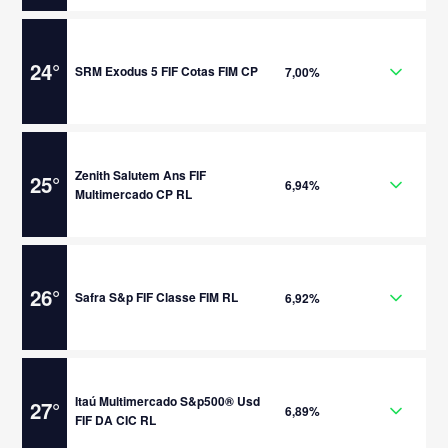
24
°
SRM Exodus 5 FIF Cotas FIM CP
7,00%
Zenith Salutem Ans FIF
25
°
6,94%
Multimercado CP RL
26
°
Safra S&p FIF Classe FIM RL
6,92%
Itaú Multimercado S&p500® Usd
27
°
6,89%
FIF DA CIC RL