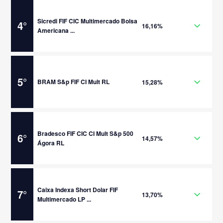
Sicredi FIF CIC Multimercado Bolsa
4
°
16,16%
Americana ...
5
°
BRAM S&p FIF CI Mult RL
15,28%
Bradesco FIF CIC CI Mult S&p 500
6
°
14,57%
Ágora RL
Caixa Indexa Short Dolar FIF
7
°
13,70%
Multimercado LP ...