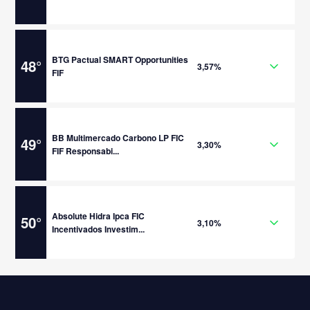
BTG Pactual SMART Opportunities
48
°
3,57%
FIF
BB Multimercado Carbono LP FIC
49
°
3,30%
FIF Responsabi...
Absolute Hidra Ipca FIC
50
°
3,10%
Incentivados Investim...