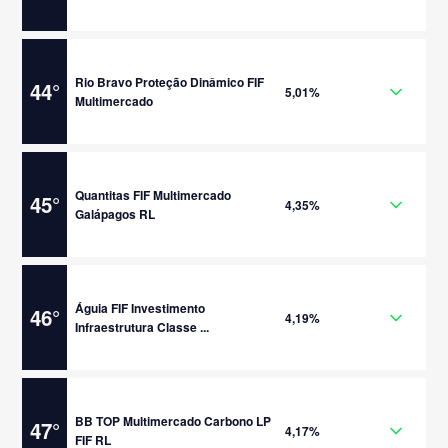
Rio Bravo Proteção Dinâmico FIF
44
°
5,01%
Multimercado
Quantitas FIF Multimercado
45
°
4,35%
Galápagos RL
Águia FIF Investimento
46
°
4,19%
Infraestrutura Classe ...
BB TOP Multimercado Carbono LP
47
°
4,17%
FIF RL