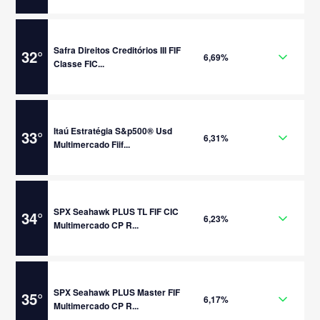
Safra Direitos Creditórios III FIF
32
°
6,69%
Classe FIC...
Itaú Estratégia S&p500® Usd
33
°
6,31%
Multimercado Fiif...
SPX Seahawk PLUS TL FIF CIC
34
°
6,23%
Multimercado CP R...
SPX Seahawk PLUS Master FIF
35
°
6,17%
Multimercado CP R...