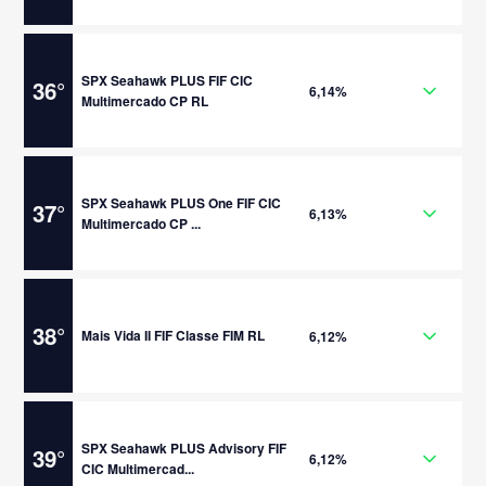
SPX Seahawk PLUS FIF CIC
36
°
6,14%
Multimercado CP RL
SPX Seahawk PLUS One FIF CIC
37
°
6,13%
Multimercado CP ...
38
°
Mais Vida II FIF Classe FIM RL
6,12%
SPX Seahawk PLUS Advisory FIF
39
°
6,12%
CIC Multimercad...