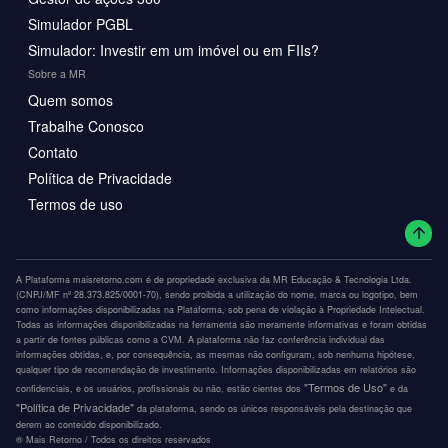
Simulador PGBL
Simulador: Investir em um imóvel ou em FIIs?
Sobre a MR
Quem somos
Trabalhe Conosco
Contato
Política de Privacidade
Termos de uso
A Plataforma maisretorno.com é de propriedade exclusiva da MR Educação & Tecnologia Ltda.
(CNPJ/MF nº 28.373.825/0001-70), sendo proibida a utilização do nome, marca ou logotipo, bem
como informações disponibilizadas na Plataforma, sob pena de violação à Propriedade Intelectual.
Todas as informações disponibilizadas na ferramenta são meramente informativas e foram obtidas
a partir de fontes públicas como a CVM. A plataforma não faz conferência individual das
informações obtidas, e, por consequência, as mesmas não configuram, sob nenhuma hipótese,
qualquer tipo de recomendação de investimento. Informações disponibilizadas em relatórios são
"Termos de Uso"
confidenciais, e os usuários, profissionais ou não, estão cientes dos
e da
"Política de Privacidade"
da plataforma, sendo os únicos responsáveis pela destinação que
derem ao conteúdo disponibilizado.
®️ Mais Retorno / Todos os direitos reservados