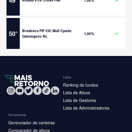
49
°
Anubis II FIF Cotas FIM
1,00%
Bradesco FIF CIC Mult Cpado
50
°
1,00%
Odontoprev RL
Listas
Ranking de fundos
Lista de Ativos
Lista de Gestores
Lista de Administradores
Ferramentas
Gerenciador de carteiras
Comparador de ativos