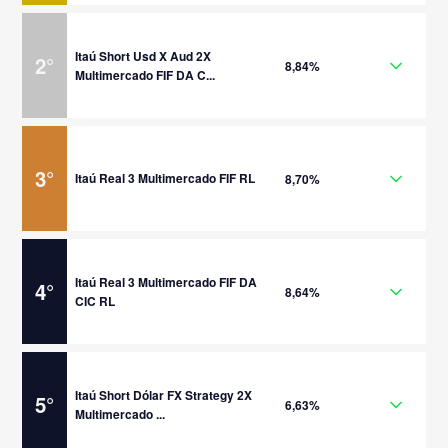
Itaú Short Usd X Aud 2X
2
°
8,84%
Multimercado FIF DA C...
3
°
Itaú Real 3 Multimercado FIF RL
8,70%
Itaú Real 3 Multimercado FIF DA
4
°
8,64%
CIC RL
Itaú Short Dólar FX Strategy 2X
5
°
6,63%
Multimercado ...