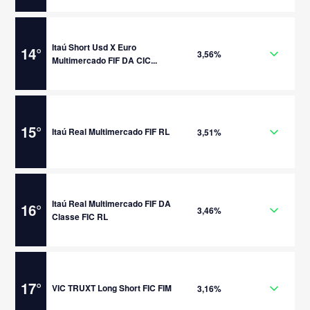
Itaú Short Usd X Euro
14
°
3,56%
Multimercado FIF DA CIC...
15
°
Itaú Real Multimercado FIF RL
3,51%
Itaú Real Multimercado FIF DA
16
°
3,46%
Classe FIC RL
17
°
VIC TRUXT Long Short FIC FIM
3,16%