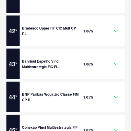
Bradesco Upper FIF CIC Mult CP
42
°
1,06%
RL
Banrisul Espelho Vinci
43
°
1,06%
Multiestratégia FIC FI...
BNP Paribas Wquattro Classe FIM
44
°
1,05%
CP RL
Conexão Vinci Multiestratégia FIF
45
°
1,05%