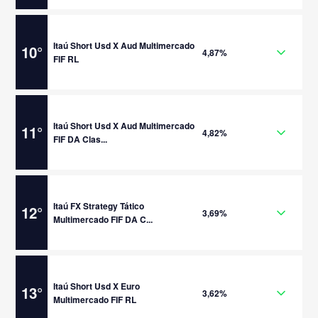
Itaú Short Usd X Aud Multimercado
10
°
4,87%
FIF RL
Itaú Short Usd X Aud Multimercado
11
°
4,82%
FIF DA Clas...
Itaú FX Strategy Tático
12
°
3,69%
Multimercado FIF DA C...
Itaú Short Usd X Euro
13
°
3,62%
Multimercado FIF RL