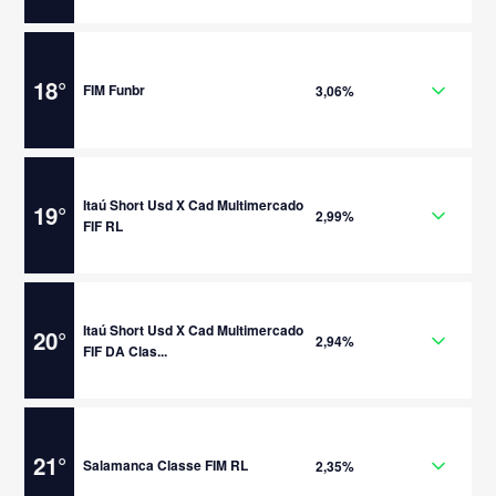
18
°
FIM Funbr
3,06%
Itaú Short Usd X Cad Multimercado
19
°
2,99%
FIF RL
Itaú Short Usd X Cad Multimercado
20
°
2,94%
FIF DA Clas...
21
°
Salamanca Classe FIM RL
2,35%