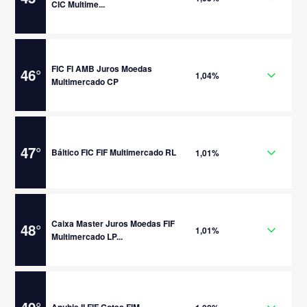
CIC Multime...
FIC FI AMB Juros Moedas
46
°
1,04%
Multimercado CP
47
°
Báltico FIC FIF Multimercado RL
1,01%
Caixa Master Juros Moedas FIF
48
°
1,01%
Multimercado LP...