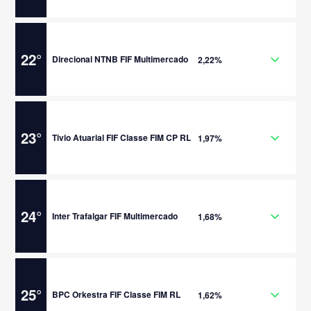
22
°
Direcional NTNB FIF Multimercado
2,22%
23
°
Tivio Atuarial FIF Classe FIM CP RL
1,97%
24
°
Inter Trafalgar FIF Multimercado
1,68%
25
°
BPC Orkestra FIF Classe FIM RL
1,62%