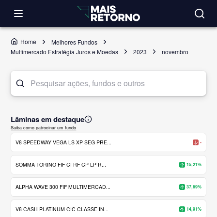
Home
Melhores Fundos
Multimercado Estratégia Juros e Moedas
2023
novembro
Lâminas em destaque
Saiba como patrocinar um fundo
V8 SPEEDWAY VEGA LS XP SEG PRE...
-
SOMMA TORINO FIF CI RF CP LP R...
15,21%
ALPHA WAVE 300 FIF MULTIMERCAD...
37,69%
V8 CASH PLATINUM CIC CLASSE IN...
14,91%