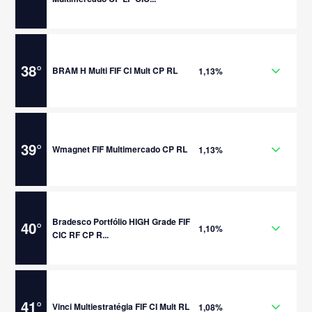
38
°
BRAM H Multi FIF CI Mult CP RL
1,13%
39
°
Wmagnet FIF Multimercado CP RL
1,13%
Bradesco Portfólio HIGH Grade FIF
40
°
1,10%
CIC RF CP R...
41
°
Vinci Multiestratégia FIF CI Mult RL
1,08%