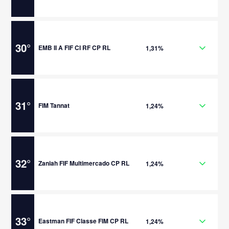
30
°
EMB II A FIF CI RF CP RL
1,31%
31
°
FIM Tannat
1,24%
32
°
Zaniah FIF Multimercado CP RL
1,24%
33
°
Eastman FIF Classe FIM CP RL
1,24%