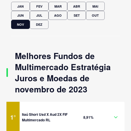
JAN
FEV
MAR
ABR
MAI
JUN
JUL
AGO
SET
OUT
NOV
DEZ
Melhores Fundos de
Multimercado Estratégia
Juros e Moedas de
novembro de 2023
Itaú Short Usd X Aud 2X FIF
1
°
8,91%
Multimercado RL