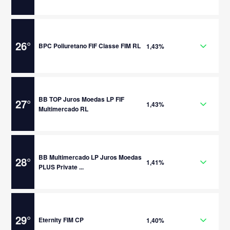
26
°
BPC Poliuretano FIF Classe FIM RL
1,43%
BB TOP Juros Moedas LP FIF
27
°
1,43%
Multimercado RL
BB Multimercado LP Juros Moedas
28
°
1,41%
PLUS Private ...
29
°
Eternity FIM CP
1,40%