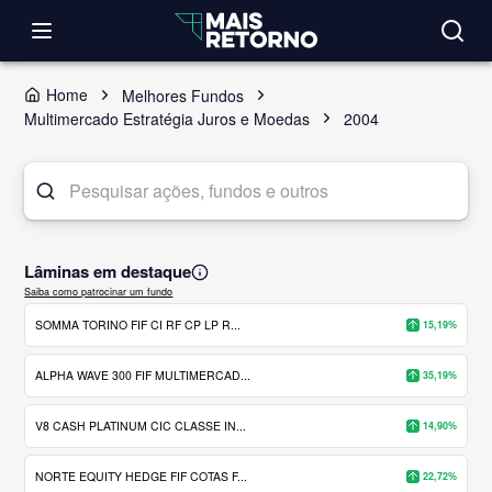
Home
Melhores Fundos
Multimercado Estratégia Juros e Moedas
2004
Lâminas em destaque
Saiba como patrocinar um fundo
SOMMA TORINO FIF CI RF CP LP R...
15,19%
ALPHA WAVE 300 FIF MULTIMERCAD...
35,19%
V8 CASH PLATINUM CIC CLASSE IN...
14,90%
NORTE EQUITY HEDGE FIF COTAS F...
22,72%