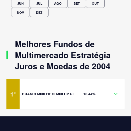
JUN
JUL
AGO
SET
OUT
NOV
DEZ
Melhores Fundos de
Multimercado Estratégia
Juros e Moedas de 2004
1
°
BRAM H Multi FIF CI Mult CP RL
16,44%