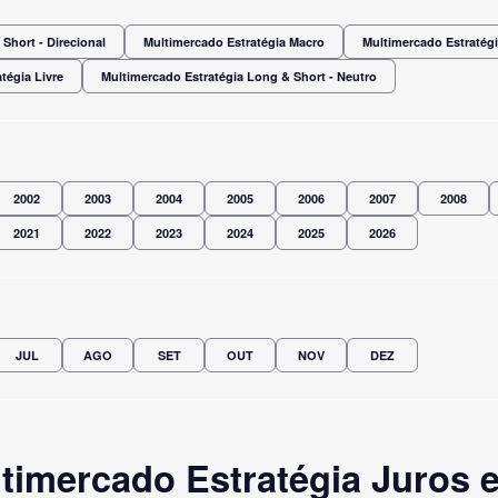
Short - Direcional
Multimercado Estratégia Macro
Multimercado Estratégi
tégia Livre
Multimercado Estratégia Long & Short - Neutro
2002
2003
2004
2005
2006
2007
2008
2021
2022
2023
2024
2025
2026
JUL
AGO
SET
OUT
NOV
DEZ
timercado Estratégia Juros 