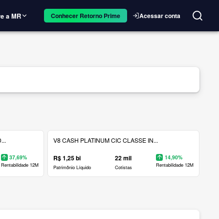
e a MR
Acessar conta
Conhecer Retorno Prime
..
V8 CASH PLATINUM CIC CLASSE IN...
37,69%
R$ 1,25 bi
22 mil
14,90%
Rentabilidade 12M
Rentabilidade 12M
Patrimônio Líquido
Cotistas