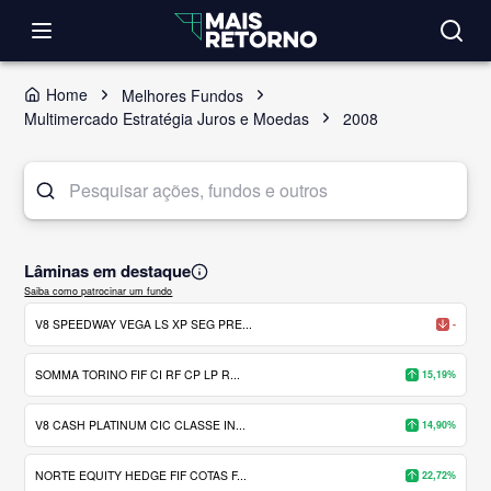
Home
Melhores Fundos
Multimercado Estratégia Juros e Moedas
2008
Lâminas em destaque
Saiba como patrocinar um fundo
V8 SPEEDWAY VEGA LS XP SEG PRE...
-
SOMMA TORINO FIF CI RF CP LP R...
15,19%
V8 CASH PLATINUM CIC CLASSE IN...
14,90%
NORTE EQUITY HEDGE FIF COTAS F...
22,72%