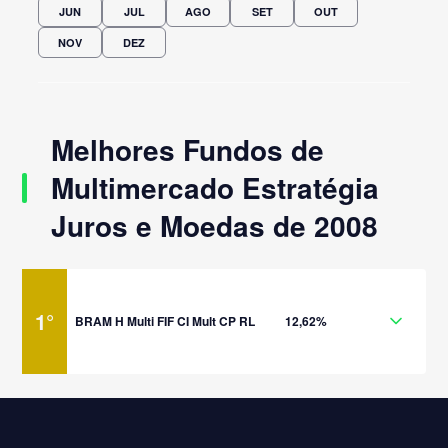
JUN
JUL
AGO
SET
OUT
NOV
DEZ
Melhores Fundos de
Multimercado Estratégia
Juros e Moedas de 2008
1
°
BRAM H Multi FIF CI Mult CP RL
12,62%