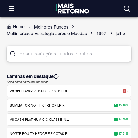
Home
Melhores Fundos
Multimercado Estratégia Juros e Moedas
1997
julho
Lâminas em destaque
Saiba como patrocinar um fundo
V8 SPEEDWAY VEGA LS XP SEG PRE...
-
SOMMA TORINO FIF CI RF CP LP R...
15,19%
V8 CASH PLATINUM CIC CLASSE IN...
14,90%
NORTE EQUITY HEDGE FIF COTAS F...
17,91%