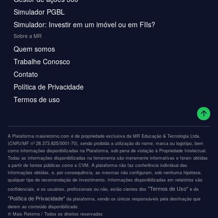
Simulador PGBL
Simulador: Investir em um imóvel ou em FIIs?
Sobre a MR
Quem somos
Trabalhe Conosco
Contato
Política de Privacidade
Termos de uso
A Plataforma maisretorno.com é de propriedade exclusiva da MR Educação & Tecnologia Ltda.
(CNPJ/MF nº 28.373.825/0001-70), sendo proibida a utilização do nome, marca ou logotipo, bem
como informações disponibilizadas na Plataforma, sob pena de violação à Propriedade Intelectual.
Todas as informações disponibilizadas na ferramenta são meramente informativas e foram obtidas
a partir de fontes públicas como a CVM. A plataforma não faz conferência individual das
informações obtidas, e, por consequência, as mesmas não configuram, sob nenhuma hipótese,
qualquer tipo de recomendação de investimento. Informações disponibilizadas em relatórios são
"Termos de Uso"
confidenciais, e os usuários, profissionais ou não, estão cientes dos
e da
"Política de Privacidade"
da plataforma, sendo os únicos responsáveis pela destinação que
derem ao conteúdo disponibilizado.
®️ Mais Retorno / Todos os direitos reservados