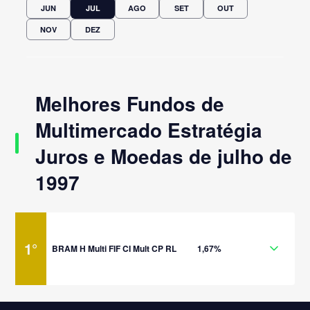
JUN
JUL
AGO
SET
OUT
NOV
DEZ
Melhores Fundos de
Multimercado Estratégia
Juros e Moedas de julho de
1997
1
°
BRAM H Multi FIF CI Mult CP RL
1,67%