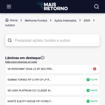
Home
Melhores Fundos
Ações Indexados
2005
outubro
Lâminas em destaque
Saiba como patrocinar um fundo
V8 SPEEDWAY VEGA LS XP SEG PRE...
-
SOMMA TORINO FIF CI RF CP LP R...
15,21%
V8 CASH PLATINUM CIC CLASSE IN...
14,91%
NORTE EQUITY HEDGE FIF COTAS F...
18,61%