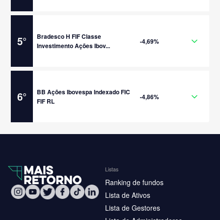
Bradesco H FIF Classe
5
°
-4,69%
Investimento Ações Ibov...
BB Ações Ibovespa Indexado FIC
6
°
-4,86%
FIF RL
Listas
Ranking de fundos
Lista de Ativos
Lista de Gestores