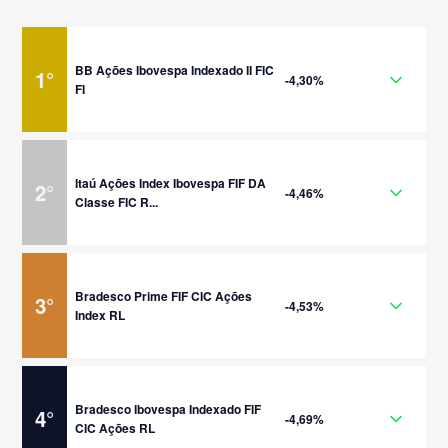
BB Ações Ibovespa Indexado II FIC
1
°
-4,30%
FI
Itaú Ações Index Ibovespa FIF DA
2
°
-4,46%
Classe FIC R...
Bradesco Prime FIF CIC Ações
3
°
-4,53%
Index RL
Bradesco Ibovespa Indexado FIF
4
°
-4,69%
CIC Ações RL