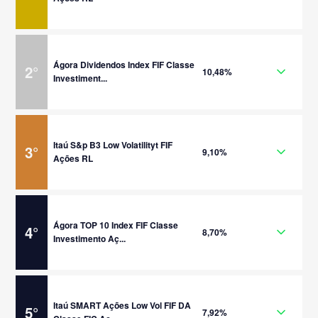
Ágora Dividendos Index FIF Classe
2
°
10,48%
Investiment...
Itaú S&p B3 Low Volatilityt FIF
3
°
9,10%
Ações RL
Ágora TOP 10 Index FIF Classe
4
°
8,70%
Investimento Aç...
Itaú SMART Ações Low Vol FIF DA
5
°
7,92%