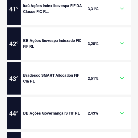
Itaú Ações Index Ibovespa FIF DA
41
°
3,31%
Classe FIC R...
BB Ações Ibovespa Indexado FIC
42
°
3,28%
FIF RL
Bradesco SMART Allocation FIF
43
°
2,51%
Cia RL
44
°
BB Ações Governança IS FIF RL
2,43%