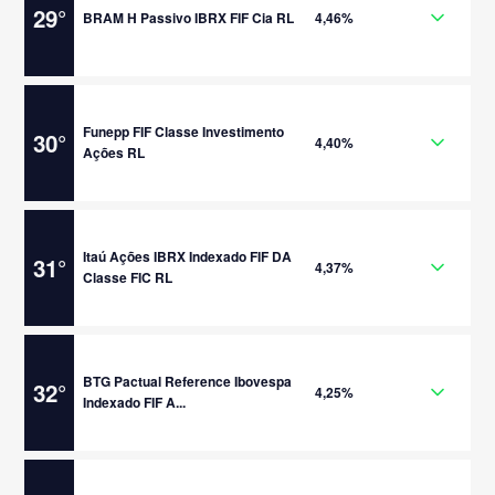
29
°
BRAM H Passivo IBRX FIF Cia RL
4,46%
Funepp FIF Classe Investimento
30
°
4,40%
Ações RL
Itaú Ações IBRX Indexado FIF DA
31
°
4,37%
Classe FIC RL
BTG Pactual Reference Ibovespa
32
°
4,25%
Indexado FIF A...