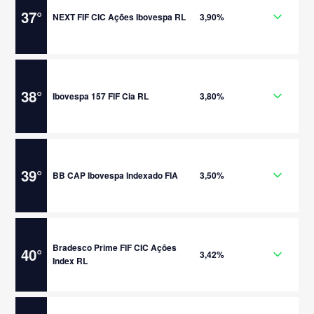
37
°
NEXT FIF CIC Ações Ibovespa RL
3,90%
38
°
Ibovespa 157 FIF Cia RL
3,80%
39
°
BB CAP Ibovespa Indexado FIA
3,50%
Bradesco Prime FIF CIC Ações
40
°
3,42%
Index RL