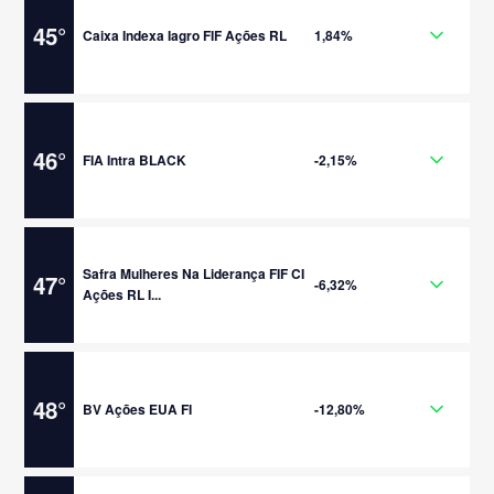
45
°
Caixa Indexa Iagro FIF Ações RL
1,84%
46
°
FIA Intra BLACK
-2,15%
Safra Mulheres Na Liderança FIF CI
47
°
-6,32%
Ações RL I...
48
°
BV Ações EUA FI
-12,80%