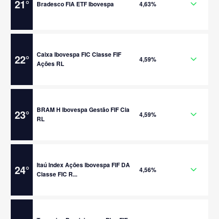
21
°
Bradesco FIA ETF Ibovespa
4,63%
Caixa Ibovespa FIC Classe FIF
22
°
4,59%
Ações RL
BRAM H Ibovespa Gestão FIF Cia
23
°
4,59%
RL
Itaú Index Ações Ibovespa FIF DA
24
°
4,56%
Classe FIC R...