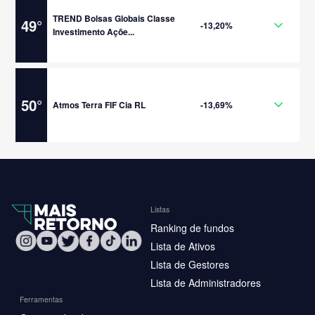
TREND Bolsas Globais Classe
49
°
-13,20%
Investimento Açõe...
50
°
Atmos Terra FIF Cia RL
-13,69%
Listas
Ranking de fundos
Lista de Ativos
Lista de Gestores
Lista de Administradores
Ferramentas