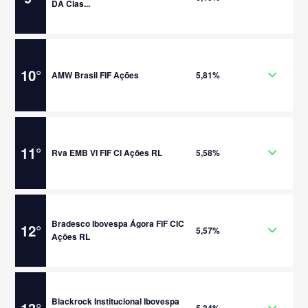
DA Clas...
10
°
AMW Brasil FIF Ações
5,81%
11
°
Rva EMB VI FIF CI Ações RL
5,58%
Bradesco Ibovespa Ágora FIF CIC
12
°
5,57%
Ações RL
Blackrock Institucional Ibovespa