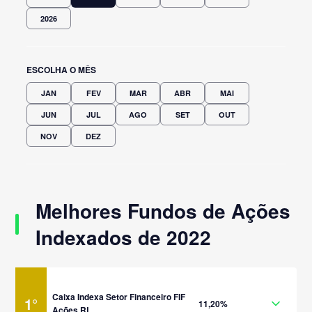
2026
ESCOLHA O MÊS
JAN
FEV
MAR
ABR
MAI
JUN
JUL
AGO
SET
OUT
NOV
DEZ
Melhores Fundos de Ações
Indexados de 2022
Caixa Indexa Setor Financeiro FIF
1
°
11,20%
Ações RL