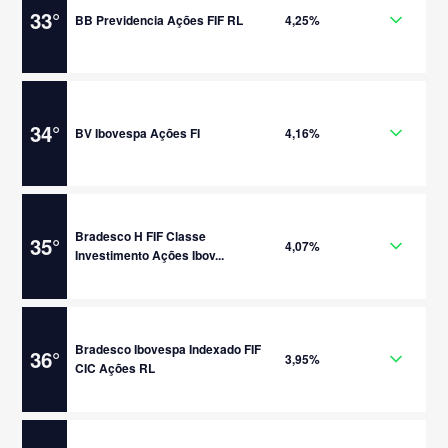
33
°
BB Previdencia Ações FIF RL
4,25%
34
°
BV Ibovespa Ações FI
4,16%
Bradesco H FIF Classe
35
°
4,07%
Investimento Ações Ibov...
Bradesco Ibovespa Indexado FIF
36
°
3,95%
CIC Ações RL