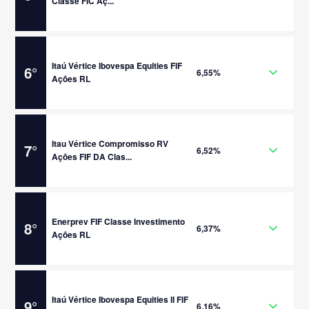
Classe FIC Aç...
Itaú Vértice Ibovespa Equities FIF
6
°
6,55%
Ações RL
Itau Vértice Compromisso RV
7
°
6,52%
Ações FIF DA Clas...
Enerprev FIF Classe Investimento
8
°
6,37%
Ações RL
Itaú Vértice Ibovespa Equities II FIF
9
°
6,16%