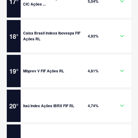
17
°
5,04%
CIC Ações ...
Caixa Brasil Indexa Ibovespa FIF
18
°
4,93%
Ações RL
19
°
Mbprev V FIF Ações RL
4,81%
20
°
Itaú Index Ações IBRX FIF RL
4,74%