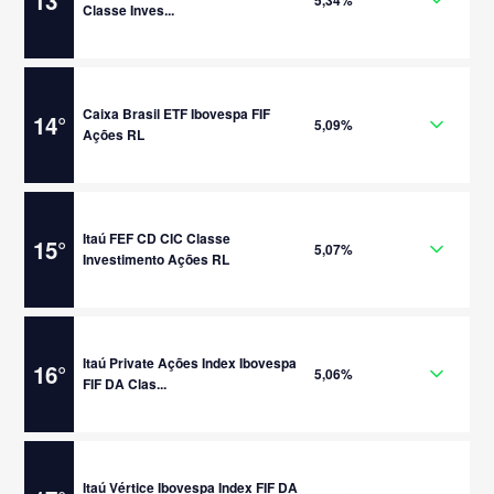
13
°
5,34%
Classe Inves...
Caixa Brasil ETF Ibovespa FIF
14
°
5,09%
Ações RL
Itaú FEF CD CIC Classe
15
°
5,07%
Investimento Ações RL
Itaú Private Ações Index Ibovespa
16
°
5,06%
FIF DA Clas...
Itaú Vértice Ibovespa Index FIF DA