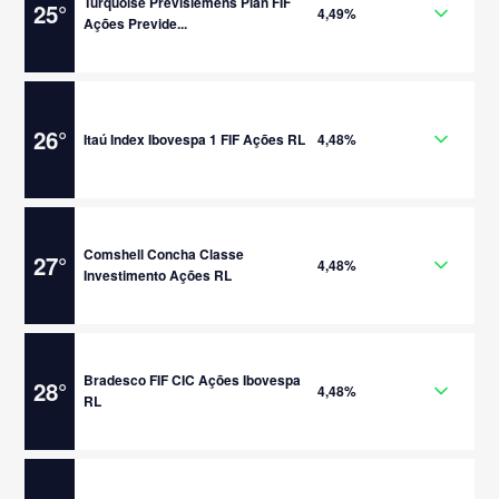
Turquoise Previsiemens Plan FIF
25
°
4,49%
Ações Previde...
26
°
Itaú Index Ibovespa 1 FIF Ações RL
4,48%
Comshell Concha Classe
27
°
4,48%
Investimento Ações RL
Bradesco FIF CIC Ações Ibovespa
28
°
4,48%
RL