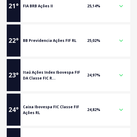
21
°
FIA BRB Ações II
25,14%
22
°
BB Previdencia Ações FIF RL
25,02%
Itaú Ações Index Ibovespa FIF
23
°
24,97%
DA Classe FIC R...
Caixa Ibovespa FIC Classe FIF
24
°
24,82%
Ações RL