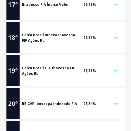
17
°
Bradesco FIA Índice Valor
26,23%
Caixa Brasil Indexa Ibovespa
18
°
25,87%
FIF Ações RL
Caixa Brasil ETF Ibovespa FIF
19
°
25,83%
Ações RL
20
°
BB CAP Ibovespa Indexado FIA
25,34%