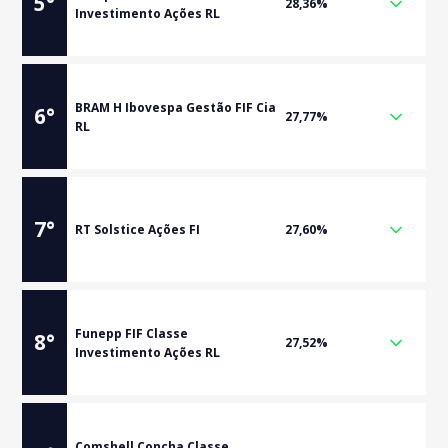
5
°
28,36%
Investimento Ações RL
BRAM H Ibovespa Gestão FIF Cia
6
°
27,77%
RL
7
°
RT Solstice Ações FI
27,60%
Funepp FIF Classe
8
°
27,52%
Investimento Ações RL
Comshell Concha Classe