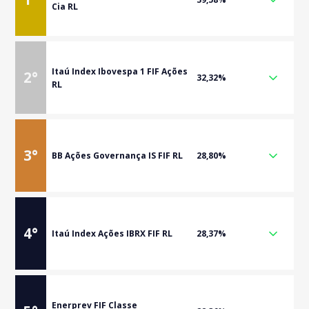
Cia RL
Itaú Index Ibovespa 1 FIF Ações
2
°
32,32%
RL
3
°
BB Ações Governança IS FIF RL
28,80%
4
°
Itaú Index Ações IBRX FIF RL
28,37%
Enerprev FIF Classe