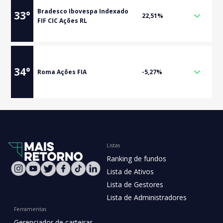
Bradesco Ibovespa Indexado
33
°
22,51%
FIF CIC Ações RL
34
°
Roma Ações FIA
-5,27%
Listas
Ranking de fundos
Lista de Ativos
Lista de Gestores
Lista de Administradores
Ferramentas
Gerenciador de carteiras