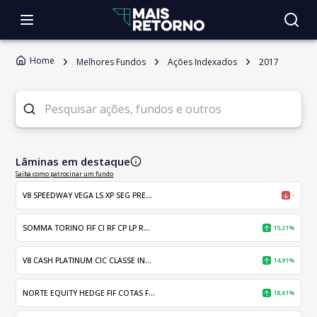
Home
Melhores Fundos
Ações Indexados
2017
Lâminas em destaque
Saiba como patrocinar um fundo
V8 SPEEDWAY VEGA LS XP SEG PRE...
-
SOMMA TORINO FIF CI RF CP LP R...
15,21%
V8 CASH PLATINUM CIC CLASSE IN...
14,91%
NORTE EQUITY HEDGE FIF COTAS F...
18,61%