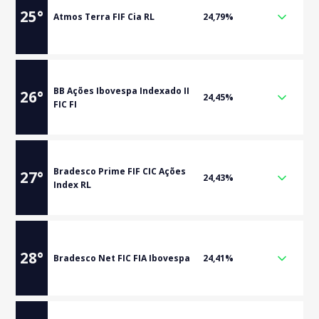
25
°
Atmos Terra FIF Cia RL
24,79%
BB Ações Ibovespa Indexado II
26
°
24,45%
FIC FI
Bradesco Prime FIF CIC Ações
27
°
24,43%
Index RL
28
°
Bradesco Net FIC FIA Ibovespa
24,41%