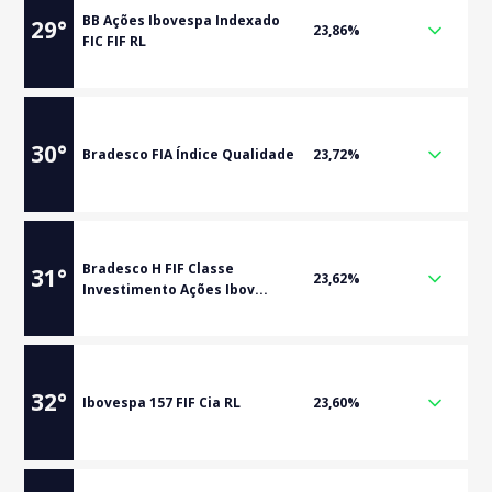
BB Ações Ibovespa Indexado
29
°
23,86%
FIC FIF RL
30
°
Bradesco FIA Índice Qualidade
23,72%
Bradesco H FIF Classe
31
°
23,62%
Investimento Ações Ibov...
32
°
Ibovespa 157 FIF Cia RL
23,60%