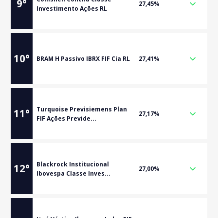
9
°
27,45%
Investimento Ações RL
10
°
BRAM H Passivo IBRX FIF Cia RL
27,41%
Turquoise Previsiemens Plan
11
°
27,17%
FIF Ações Previde...
Blackrock Institucional
12
°
27,00%
Ibovespa Classe Inves...