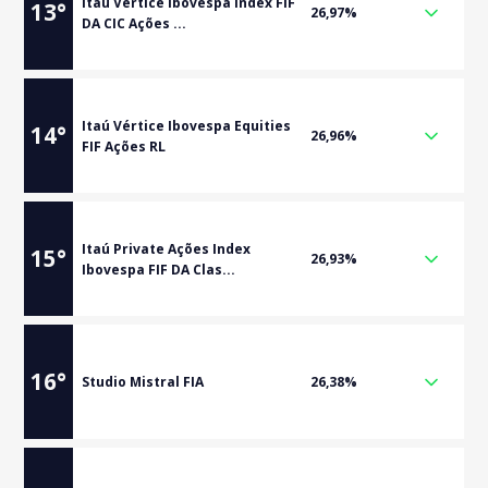
Itaú Vértice Ibovespa Index FIF
13
°
26,97%
DA CIC Ações ...
Itaú Vértice Ibovespa Equities
14
°
26,96%
FIF Ações RL
Itaú Private Ações Index
15
°
26,93%
Ibovespa FIF DA Clas...
16
°
Studio Mistral FIA
26,38%