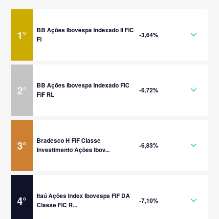
BB Ações Ibovespa Indexado II FIC
1
°
-3,64%
FI
BB Ações Ibovespa Indexado FIC
2
°
-6,72%
FIF RL
Bradesco H FIF Classe
3
°
-6,83%
Investimento Ações Ibov...
Itaú Ações Index Ibovespa FIF DA
4
°
-7,10%
Classe FIC R...