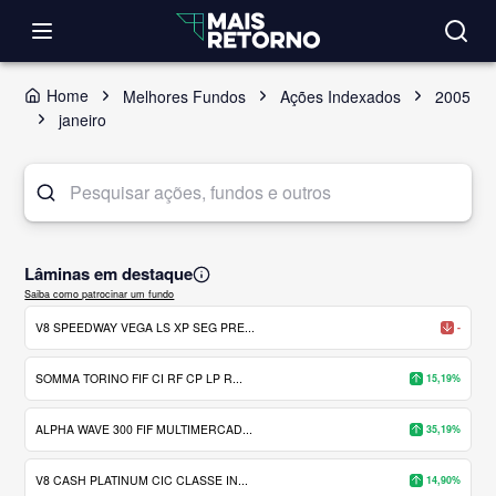
Home
Melhores Fundos
Ações Indexados
2005
janeiro
Lâminas em destaque
Saiba como patrocinar um fundo
V8 SPEEDWAY VEGA LS XP SEG PRE...
-
SOMMA TORINO FIF CI RF CP LP R...
15,19%
ALPHA WAVE 300 FIF MULTIMERCAD...
35,19%
V8 CASH PLATINUM CIC CLASSE IN...
14,90%