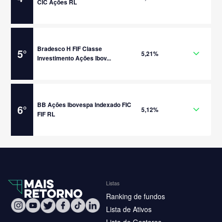
CIC Ações RL
Bradesco H FIF Classe
5
°
5,21%
Investimento Ações Ibov...
BB Ações Ibovespa Indexado FIC
6
°
5,12%
FIF RL
Listas
Ranking de fundos
Lista de Ativos
Lista de Gestores