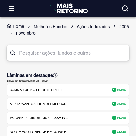
Home
Melhores Fundos
Ações Indexados
2005
novembro
Lâminas em destaque
Saiba como patrocinar um fundo
SOMMA TORINO FIF CI RF CP LP R...
15,19%
ALPHA WAVE 300 FIF MULTIMERCAD...
35,19%
V8 CASH PLATINUM CIC CLASSE IN...
14,90%
NORTE EQUITY HEDGE FIF COTAS F...
22,72%