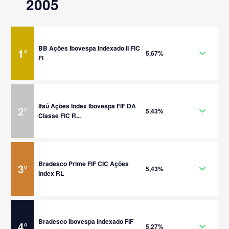
2005
BB Ações Ibovespa Indexado II FIC
1
°
5,67%
FI
Itaú Ações Index Ibovespa FIF DA
2
°
5,43%
Classe FIC R...
Bradesco Prime FIF CIC Ações
3
°
5,43%
Index RL
Bradesco Ibovespa Indexado FIF
4
°
5,27%