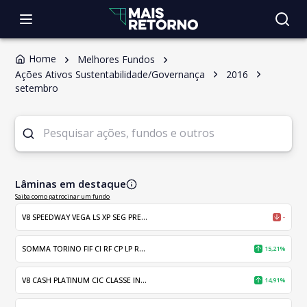
Home
Melhores Fundos
Ações Ativos Sustentabilidade/Governança
2016
setembro
Lâminas em destaque
Saiba como patrocinar um fundo
V8 SPEEDWAY VEGA LS XP SEG PRE...
-
SOMMA TORINO FIF CI RF CP LP R...
15,21%
V8 CASH PLATINUM CIC CLASSE IN...
14,91%