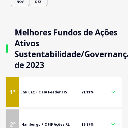
NOV
DEZ
Melhores Fundos de Ações
Ativos
Sustentabilidade/Governanç
de 2023
1
°
JGP Esg FIC FIA Feeder I IS
21,11%
2
°
Hamburgo FIC FIF Ações RL
19,87%