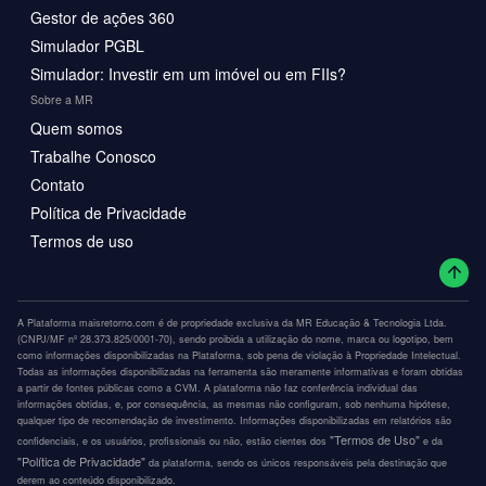
Gestor de ações 360
Simulador PGBL
Simulador: Investir em um imóvel ou em FIIs?
Sobre a MR
Quem somos
Trabalhe Conosco
Contato
Política de Privacidade
Termos de uso
A Plataforma maisretorno.com é de propriedade exclusiva da MR Educação & Tecnologia Ltda.
(CNPJ/MF nº 28.373.825/0001-70), sendo proibida a utilização do nome, marca ou logotipo, bem
como informações disponibilizadas na Plataforma, sob pena de violação à Propriedade Intelectual.
Todas as informações disponibilizadas na ferramenta são meramente informativas e foram obtidas
a partir de fontes públicas como a CVM. A plataforma não faz conferência individual das
informações obtidas, e, por consequência, as mesmas não configuram, sob nenhuma hipótese,
qualquer tipo de recomendação de investimento. Informações disponibilizadas em relatórios são
"Termos de Uso"
confidenciais, e os usuários, profissionais ou não, estão cientes dos
e da
"Política de Privacidade"
da plataforma, sendo os únicos responsáveis pela destinação que
derem ao conteúdo disponibilizado.