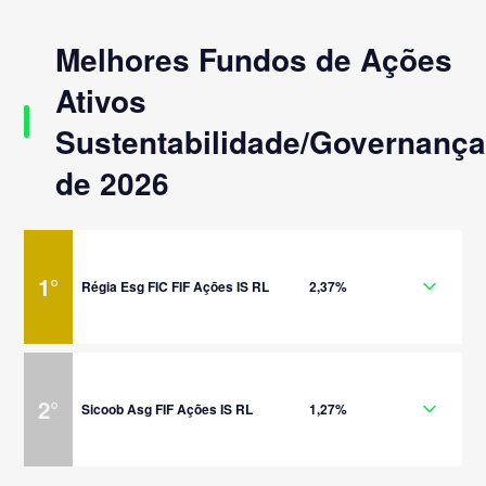
Melhores Fundos de Ações
Ativos
Sustentabilidade/Governanç
de 2026
1
°
Régia Esg FIC FIF Ações IS RL
2,37%
2
°
Sicoob Asg FIF Ações IS RL
1,27%