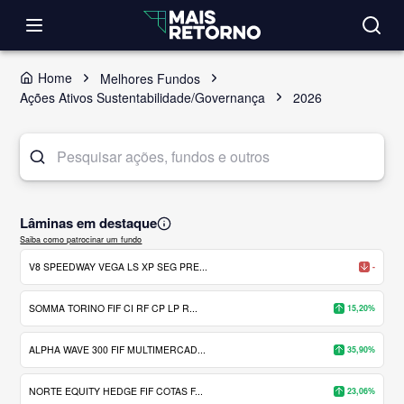
Home
Melhores Fundos
Ações Ativos Sustentabilidade/Governança
2026
Lâminas em destaque
Saiba como patrocinar um fundo
V8 SPEEDWAY VEGA LS XP SEG PRE...
-
SOMMA TORINO FIF CI RF CP LP R...
15,20%
ALPHA WAVE 300 FIF MULTIMERCAD...
35,90%
NORTE EQUITY HEDGE FIF COTAS F...
23,06%