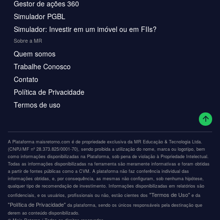
Gestor de ações 360
Simulador PGBL
Simulador: Investir em um imóvel ou em FIIs?
Sobre a MR
Quem somos
Trabalhe Conosco
Contato
Política de Privacidade
Termos de uso
A Plataforma maisretorno.com é de propriedade exclusiva da MR Educação & Tecnologia Ltda.
(CNPJ/MF nº 28.373.825/0001-70), sendo proibida a utilização do nome, marca ou logotipo, bem
como informações disponibilizadas na Plataforma, sob pena de violação à Propriedade Intelectual.
Todas as informações disponibilizadas na ferramenta são meramente informativas e foram obtidas
a partir de fontes públicas como a CVM. A plataforma não faz conferência individual das
informações obtidas, e, por consequência, as mesmas não configuram, sob nenhuma hipótese,
qualquer tipo de recomendação de investimento. Informações disponibilizadas em relatórios são
"Termos de Uso"
confidenciais, e os usuários, profissionais ou não, estão cientes dos
e da
"Política de Privacidade"
da plataforma, sendo os únicos responsáveis pela destinação que
derem ao conteúdo disponibilizado.