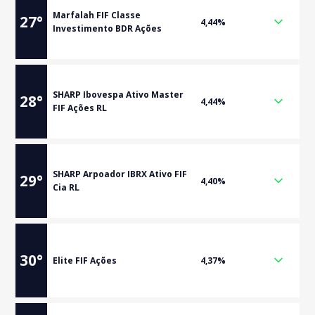
Marfalah FIF Classe
27
°
4,44%
Investimento BDR Ações
SHARP Ibovespa Ativo Master
28
°
4,44%
FIF Ações RL
SHARP Arpoador IBRX Ativo FIF
29
°
4,40%
Cia RL
30
°
Elite FIF Ações
4,37%