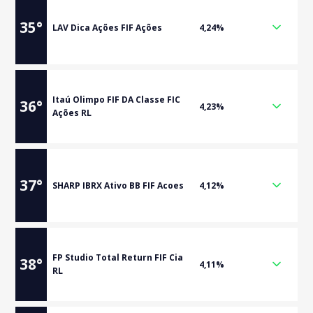
35
°
LAV Dica Ações FIF Ações
4,24%
Itaú Olimpo FIF DA Classe FIC
36
°
4,23%
Ações RL
37
°
SHARP IBRX Ativo BB FIF Acoes
4,12%
FP Studio Total Return FIF Cia
38
°
4,11%
RL