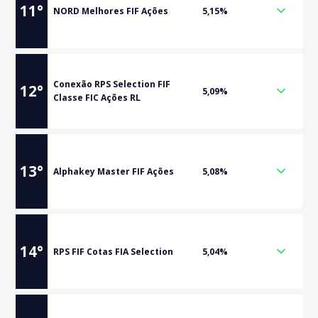
11
°
NORD Melhores FIF Ações
5,15%
Conexão RPS Selection FIF
12
°
5,09%
Classe FIC Ações RL
13
°
Alphakey Master FIF Ações
5,08%
14
°
RPS FIF Cotas FIA Selection
5,04%