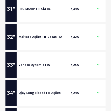
31
°
FRG SHARP FIF Cia RL
4,34%
32
°
Maitaca Ações FIF Cotas FIA
4,32%
33
°
Veneto Dynamic FIA
4,25%
34
°
Ujay Long Biased FIF Ações
4,24%