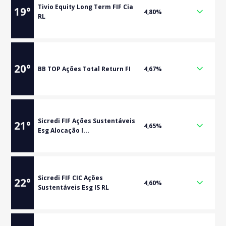
Tivio Equity Long Term FIF Cia
19
°
4,80%
RL
20
°
BB TOP Ações Total Return FI
4,67%
Sicredi FIF Ações Sustentáveis
21
°
4,65%
Esg Alocação I...
Sicredi FIF CIC Ações
22
°
4,60%
Sustentáveis Esg IS RL