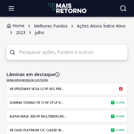
Home
Melhores Fundos
Ações Ativos Índice Ativo
2023
julho
Lâminas em destaque
Saiba como patrocinar um fundo
V8 SPEEDWAY VEGA LS XP SEG PRE...
-
SOMMA TORINO FIF CI RF CP LP R...
15,20%
ALPHA WAVE 300 FIF MULTIMERCAD...
35,90%
V8 CASH PLATINUM CIC CLASSE IN...
14,90%