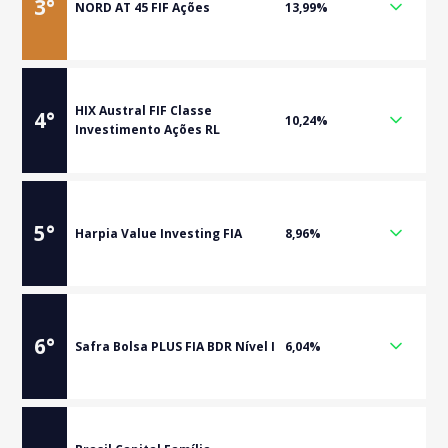
3
°
NORD AT 45 FIF Ações
13,99%
HIX Austral FIF Classe
4
°
10,24%
Investimento Ações RL
5
°
Harpia Value Investing FIA
8,96%
6
°
Safra Bolsa PLUS FIA BDR Nível I
6,04%