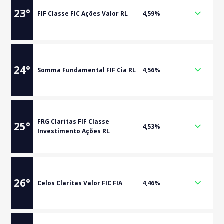
23
°
FIF Classe FIC Ações Valor RL
4,59%
24
°
Somma Fundamental FIF Cia RL
4,56%
FRG Claritas FIF Classe
25
°
4,53%
Investimento Ações RL
26
°
Celos Claritas Valor FIC FIA
4,46%