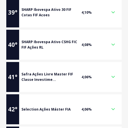
SHARP Ibovespa Ativo 30 FIF
39
°
4,10%
Cotas FIF Acoes
SHARP Ibovespa Ativo CSHG FIC
40
°
4,08%
FIF Ações RL
Safra Ações Livre Master FIF
41
°
4,06%
Classe Investime...
42
°
Selection Ações Máster FIA
4,06%