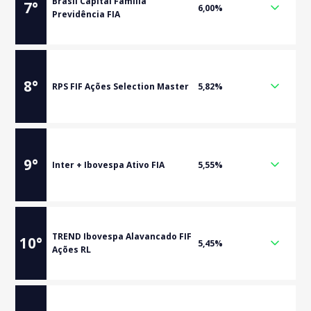
Brasil Capital Família
7
°
6,00%
Previdência FIA
8
°
RPS FIF Ações Selection Master
5,82%
9
°
Inter + Ibovespa Ativo FIA
5,55%
TREND Ibovespa Alavancado FIF
10
°
5,45%
Ações RL