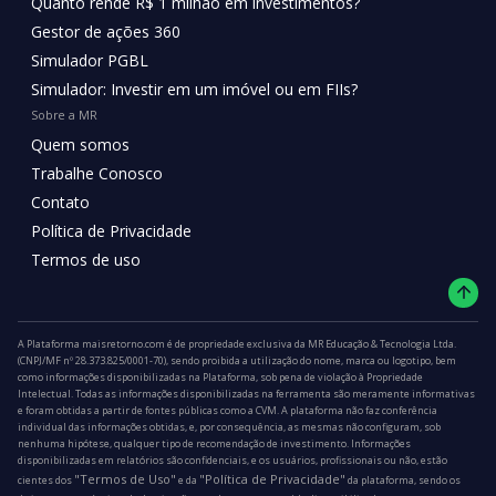
Quanto rende R$ 1 milhão em investimentos?
Gestor de ações 360
Simulador PGBL
Simulador: Investir em um imóvel ou em FIIs?
Sobre a MR
Quem somos
Trabalhe Conosco
Contato
Política de Privacidade
Termos de uso
A Plataforma maisretorno.com é de propriedade exclusiva da MR Educação & Tecnologia Ltda.
(CNPJ/MF nº 28.373.825/0001-70), sendo proibida a utilização do nome, marca ou logotipo, bem
como informações disponibilizadas na Plataforma, sob pena de violação à Propriedade
Intelectual. Todas as informações disponibilizadas na ferramenta são meramente informativas
e foram obtidas a partir de fontes públicas como a CVM. A plataforma não faz conferência
individual das informações obtidas, e, por consequência, as mesmas não configuram, sob
nenhuma hipótese, qualquer tipo de recomendação de investimento. Informações
disponibilizadas em relatórios são confidenciais, e os usuários, profissionais ou não, estão
"Termos de Uso"
"Política de Privacidade"
cientes dos
e da
da plataforma, sendo os