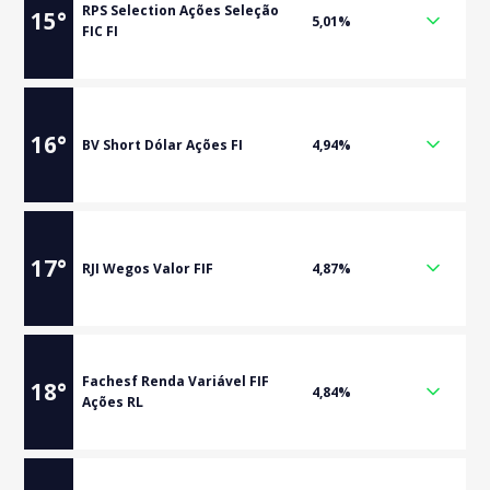
RPS Selection Ações Seleção
15
°
5,01%
FIC FI
16
°
BV Short Dólar Ações FI
4,94%
17
°
RJI Wegos Valor FIF
4,87%
Fachesf Renda Variável FIF
18
°
4,84%
Ações RL