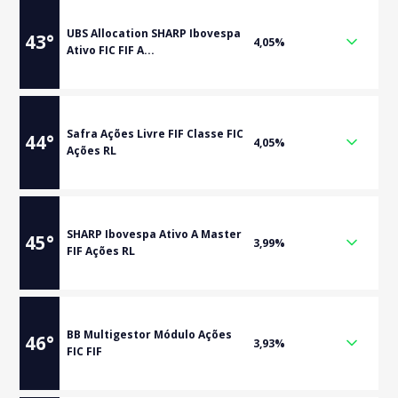
UBS Allocation SHARP Ibovespa
43
°
4,05%
Ativo FIC FIF A...
Safra Ações Livre FIF Classe FIC
44
°
4,05%
Ações RL
SHARP Ibovespa Ativo A Master
45
°
3,99%
FIF Ações RL
BB Multigestor Módulo Ações
46
°
3,93%
FIC FIF