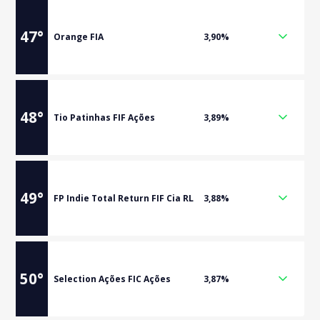
47
°
Orange FIA
3,90%
48
°
Tio Patinhas FIF Ações
3,89%
49
°
FP Indie Total Return FIF Cia RL
3,88%
50
°
Selection Ações FIC Ações
3,87%