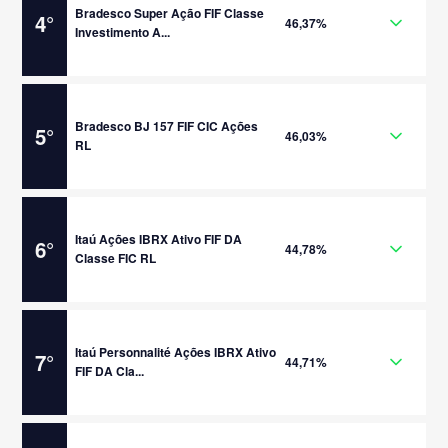
Bradesco Super Ação FIF Classe
4
°
46,37%
Investimento A...
Bradesco BJ 157 FIF CIC Ações
5
°
46,03%
RL
Itaú Ações IBRX Ativo FIF DA
6
°
44,78%
Classe FIC RL
Itaú Personnalité Ações IBRX Ativo
7
°
44,71%
FIF DA Cla...