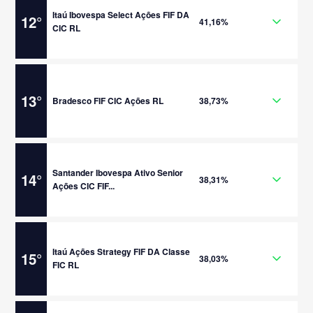
Itaú Ibovespa Select Ações FIF DA
12
°
41,16%
CIC RL
13
°
Bradesco FIF CIC Ações RL
38,73%
Santander Ibovespa Ativo Senior
14
°
38,31%
Ações CIC FIF...
Itaú Ações Strategy FIF DA Classe
15
°
38,03%
FIC RL