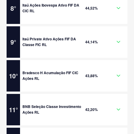
Itaú Ações Ibovespa Ativo FIF DA
8
°
44,52%
CIC RL
Itaú Private Ativo Ações FIF DA
9
°
44,14%
Classe FIC RL
Bradesco H Acumulação FIF CIC
10
°
43,88%
Ações RL
BNB Seleção Classe Investimento
11
°
42,20%
Ações RL