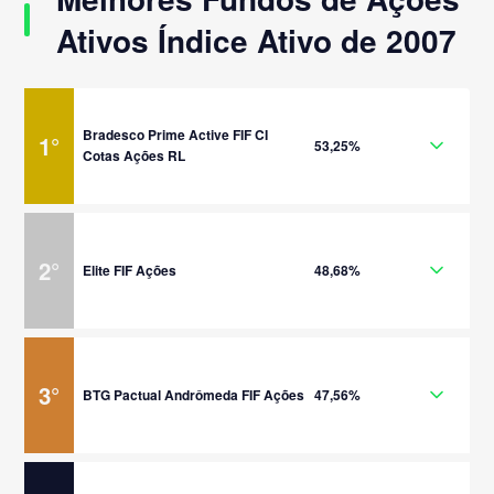
Ativos Índice Ativo de 2007
Bradesco Prime Active FIF CI
1
°
53,25%
Cotas Ações RL
2
°
Elite FIF Ações
48,68%
3
°
BTG Pactual Andrômeda FIF Ações
47,56%