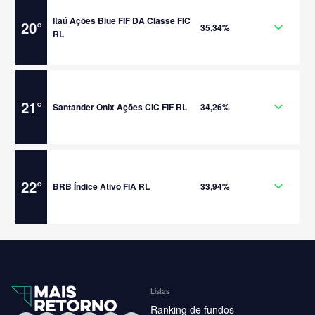
Itaú Ações Blue FIF DA Classe FIC
20
°
35,34%
RL
21
°
Santander Ônix Ações CIC FIF RL
34,26%
22
°
BRB Índice Ativo FIA RL
33,94%
Listas
Ranking de fundos