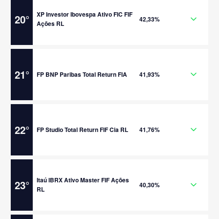
XP Investor Ibovespa Ativo FIC FIF
20
°
42,33%
Ações RL
21
°
FP BNP Paribas Total Return FIA
41,93%
22
°
FP Studio Total Return FIF Cia RL
41,76%
Itaú IBRX Ativo Master FIF Ações
23
°
40,30%
RL