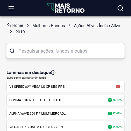
Home
Melhores Fundos
Ações Ativos Índice Ativo
2019
Lâminas em destaque
Saiba como patrocinar um fundo
V8 SPEEDWAY VEGA LS XP SEG PRE...
-
SOMMA TORINO FIF CI RF CP LP R...
15,19%
ALPHA WAVE 300 FIF MULTIMERCAD...
37,69%
V8 CASH PLATINUM CIC CLASSE IN...
14,90%