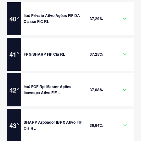
Itaú Private Ativo Ações FIF DA
40
°
37,29%
Classe FIC RL
41
°
FRG SHARP FIF Cia RL
37,25%
Itaú FOF Rpi Master Ações
42
°
37,08%
Ibovespa Ativo FIF ...
SHARP Arpoador IBRX Ativo FIF
43
°
36,64%
Cia RL