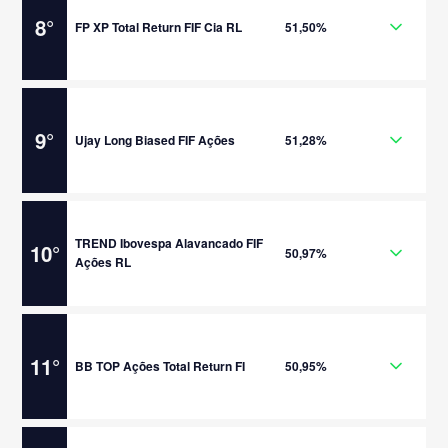
8
°
FP XP Total Return FIF Cia RL
51,50%
9
°
Ujay Long Biased FIF Ações
51,28%
TREND Ibovespa Alavancado FIF
10
°
50,97%
Ações RL
11
°
BB TOP Ações Total Return FI
50,95%