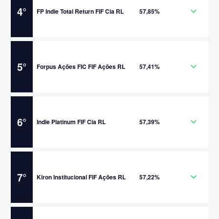
4
°
FP Indie Total Return FIF Cia RL
57,85%
5
°
Forpus Ações FIC FIF Ações RL
57,41%
6
°
Indie Platinum FIF Cia RL
57,39%
7
°
Kiron Institucional FIF Ações RL
57,22%