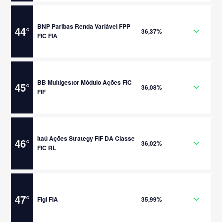
BNP Paribas Renda Variável FPP
44
°
36,37%
FIC FIA
BB Multigestor Módulo Ações FIC
45
°
36,08%
FIF
Itaú Ações Strategy FIF DA Classe
46
°
36,02%
FIC RL
47
°
Figi FIA
35,99%