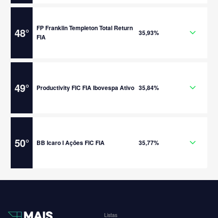
FP Franklin Templeton Total Return
48
°
35,93%
FIA
49
°
Productivity FIC FIA Ibovespa Ativo
35,84%
50
°
BB Icaro I Ações FIC FIA
35,77%
Listas