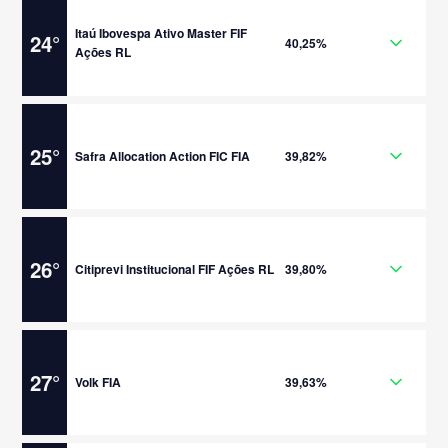
Itaú Ibovespa Ativo Master FIF
24
°
40,25%
Ações RL
25
°
Safra Allocation Action FIC FIA
39,82%
26
°
Citiprevi Institucional FIF Ações RL
39,80%
27
°
Volk FIA
39,63%