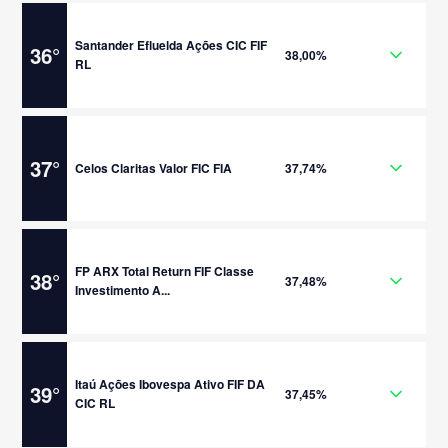
Santander Efluelda Ações CIC FIF
36
°
38,00%
RL
37
°
Celos Claritas Valor FIC FIA
37,74%
FP ARX Total Return FIF Classe
38
°
37,48%
Investimento A...
Itaú Ações Ibovespa Ativo FIF DA
39
°
37,45%
CIC RL