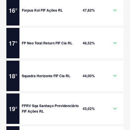
16
°
Forpus Koi FIF Ações RL
47,82%
17
°
FP Neo Total Return FIF Cia RL
46,52%
18
°
Squadra Horizonte FIF Cia RL
44,00%
FPRV Sqa Sanhaço Previdenciário
19
°
43,02%
FIF Ações RL