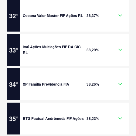
32
°
Oceana Valor Master FIF Ações RL
38,37%
Itaú Ações Multiações FIF DA CIC
33
°
38,29%
RL
34
°
XP Família Previdência FIA
38,26%
35
°
BTG Pactual Andrômeda FIF Ações
38,23%