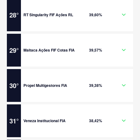
28
°
RT Singularity FIF Ações RL
39,60%
29
°
Maitaca Ações FIF Cotas FIA
39,57%
30
°
Propel Multigestores FIA
39,38%
31
°
Veneza Institucional FIA
38,42%