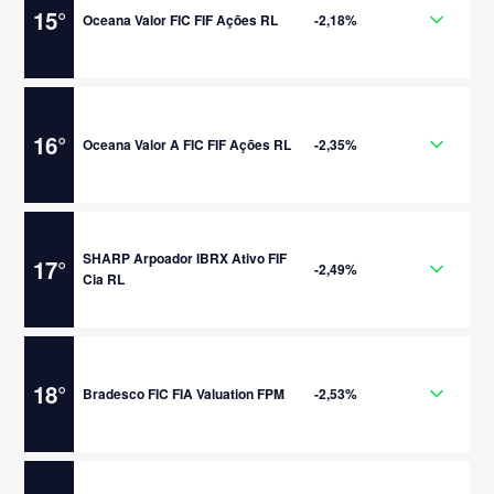
15
°
Oceana Valor FIC FIF Ações RL
-2,18%
16
°
Oceana Valor A FIC FIF Ações RL
-2,35%
SHARP Arpoador IBRX Ativo FIF
17
°
-2,49%
Cia RL
18
°
Bradesco FIC FIA Valuation FPM
-2,53%