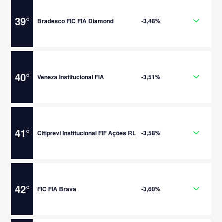
39
°
Bradesco FIC FIA Diamond
-3,48%
40
°
Veneza Institucional FIA
-3,51%
41
°
Citiprevi Institucional FIF Ações RL
-3,58%
42
°
FIC FIA Brava
-3,60%