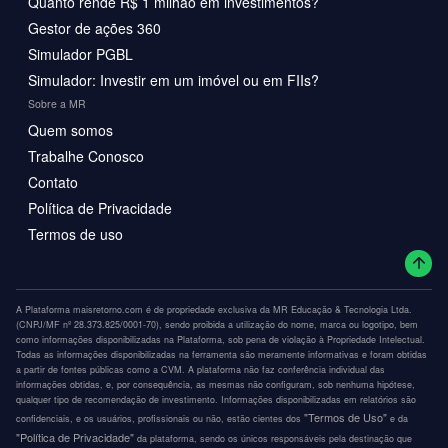
Quanto rende R$ 1 milhão em investimentos?
Gestor de ações 360
Simulador PGBL
Simulador: Investir em um imóvel ou em FIIs?
Sobre a MR
Quem somos
Trabalhe Conosco
Contato
Política de Privacidade
Termos de uso
A Plataforma maisretorno.com é de propriedade exclusiva da MR Educação & Tecnologia Ltda.
(CNPJ/MF nº 28.373.825/0001-70), sendo proibida a utilização do nome, marca ou logotipo, bem
como informações disponibilizadas na Plataforma, sob pena de violação à Propriedade Intelectual.
Todas as informações disponibilizadas na ferramenta são meramente informativas e foram obtidas
a partir de fontes públicas como a CVM. A plataforma não faz conferência individual das
informações obtidas, e, por consequência, as mesmas não configuram, sob nenhuma hipótese,
qualquer tipo de recomendação de investimento. Informações disponibilizadas em relatórios são
"Termos de Uso"
confidenciais, e os usuários, profissionais ou não, estão cientes dos
e da
"Política de Privacidade"
da plataforma, sendo os únicos responsáveis pela destinação que