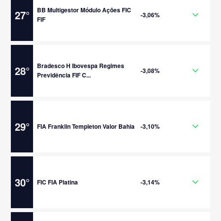
BB Multigestor Módulo Ações FIC
27
°
-3,06%
FIF
Bradesco H Ibovespa Regimes
28
°
-3,08%
Previdência FIF C...
29
°
FIA Franklin Templeton Valor Bahia
-3,10%
30
°
FIC FIA Platina
-3,14%