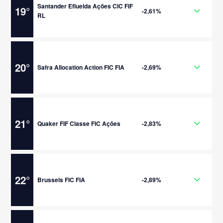
Santander Efluelda Ações CIC FIF
19
°
-2,61%
RL
20
°
Safra Allocation Action FIC FIA
-2,69%
21
°
Quaker FIF Classe FIC Ações
-2,83%
22
°
Brussels FIC FIA
-2,89%