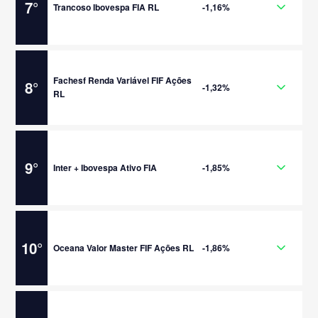
7
°
Trancoso Ibovespa FIA RL
-1,16%
Fachesf Renda Variável FIF Ações
8
°
-1,32%
RL
9
°
Inter + Ibovespa Ativo FIA
-1,85%
10
°
Oceana Valor Master FIF Ações RL
-1,86%