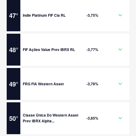
47
°
Indie Platinum FIF Cia RL
-3,75%
48
°
FIF Ações Value Prev IBRX RL
-3,77%
49
°
FRG FIA Western Asset
-3,78%
Classe Única Do Western Asset
50
°
-3,85%
Prev IBRX Alpha...