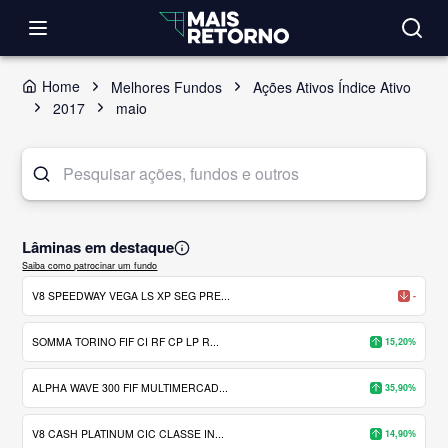
Home
Melhores Fundos
Ações Ativos Índice Ativo
2017
maio
Lâminas em destaque
Saiba como patrocinar um fundo
V8 SPEEDWAY VEGA LS XP SEG PRE...
-
SOMMA TORINO FIF CI RF CP LP R...
15,20%
ALPHA WAVE 300 FIF MULTIMERCAD...
35,90%
V8 CASH PLATINUM CIC CLASSE IN...
14,90%