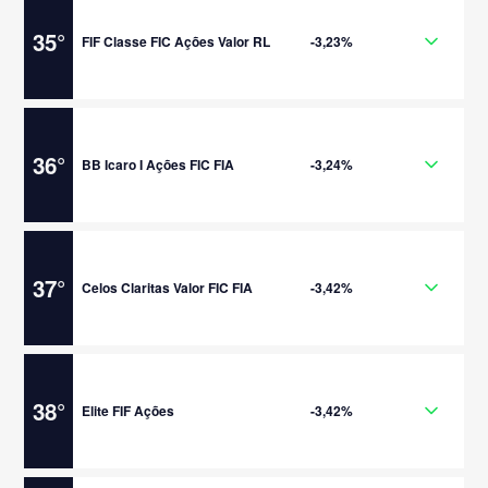
35
°
FIF Classe FIC Ações Valor RL
-3,23%
36
°
BB Icaro I Ações FIC FIA
-3,24%
37
°
Celos Claritas Valor FIC FIA
-3,42%
38
°
Elite FIF Ações
-3,42%