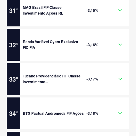
MAG Brasil FIF Classe
31
°
-3,15%
Investimento Ações RL
Renda Variável Cyam Exclusivo
32
°
-3,16%
FIC FIA
Tucano Previdenciário FIF Classe
33
°
-3,17%
Investimento...
34
°
BTG Pactual Andrômeda FIF Ações
-3,18%