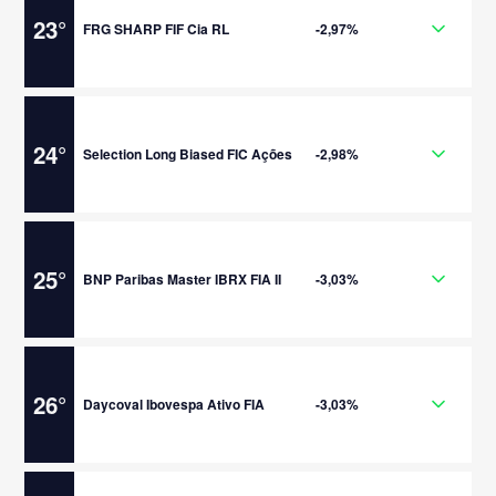
23
°
FRG SHARP FIF Cia RL
-2,97%
24
°
Selection Long Biased FIC Ações
-2,98%
25
°
BNP Paribas Master IBRX FIA II
-3,03%
26
°
Daycoval Ibovespa Ativo FIA
-3,03%