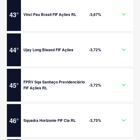
43
°
Vinci Pau Brasil FIF Ações RL
-3,67%
44
°
Ujay Long Biased FIF Ações
-3,72%
FPRV Sqa Sanhaço Previdenciário
45
°
-3,72%
FIF Ações RL
46
°
Squadra Horizonte FIF Cia RL
-3,75%