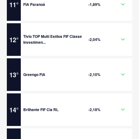
11
°
FIA Paranoá
-1,89%
Tivio TOP Multi Estilos FIF Classe
12
°
-2,04%
Investimen...
13
°
Greengo FIA
-2,10%
14
°
Brilhante FIF Cia RL
-2,18%