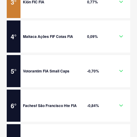
3
°
Klón FIC FIA
0,77%
4
°
Maitaca Ações FIF Cotas FIA
0,09%
5
°
Votorantim FIA Small Caps
-0,70%
6
°
Fachesf São Francisco Hte FIA
-0,84%