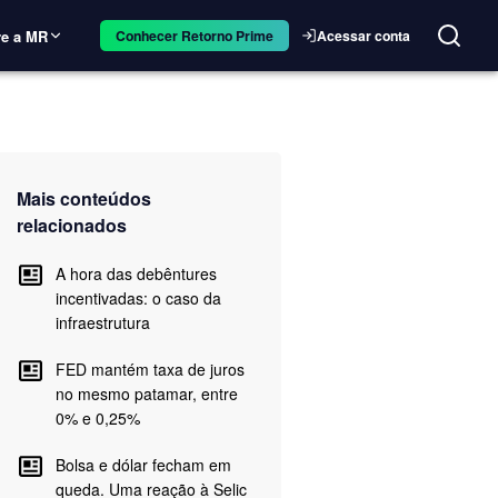
e a MR
Acessar conta
Conhecer Retorno Prime
Mais conteúdos
relacionados
A hora das debêntures
incentivadas: o caso da
infraestrutura
FED mantém taxa de juros
no mesmo patamar, entre
0% e 0,25%
Bolsa e dólar fecham em
queda. Uma reação à Selic