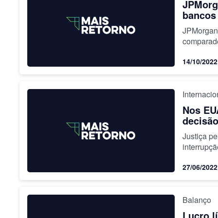
JPMorga
bancos
JPMorgan 
comparad
14/10/2022
Internacio
Nos EUA
decisão
anuncia
Justiça pe
interrupçã
27/06/2022
Balanço
Lucro l