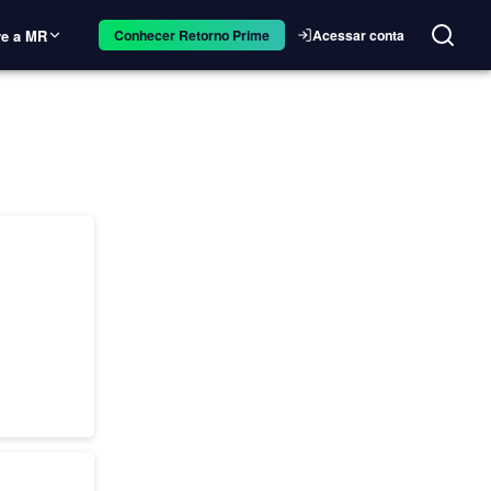
e a MR
Acessar conta
Conhecer Retorno Prime