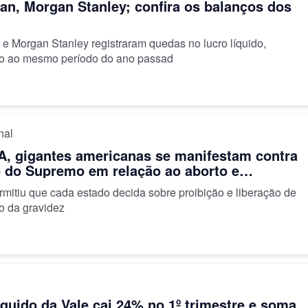
n, Morgan Stanley; confira os balanços dos
e Morgan Stanley registraram quedas no lucro líquido,
o ao mesmo período do ano passad
nal
, gigantes americanas se manifestam contra
 do Supremo em relação ao aborto e
m ajuda a suas funcionárias
rmitiu que cada estado decida sobre proibição e liberação de
o da gravidez
íquido da Vale cai 24% no 1º trimestre e soma