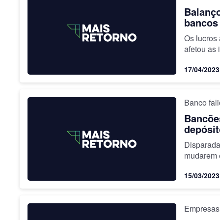
Balanço
bancos
Os lucros
afetou as 
17/04/2023
Banco fal
Bancõe
depósit
Disparada
mudarem o
15/03/2023
Empresas