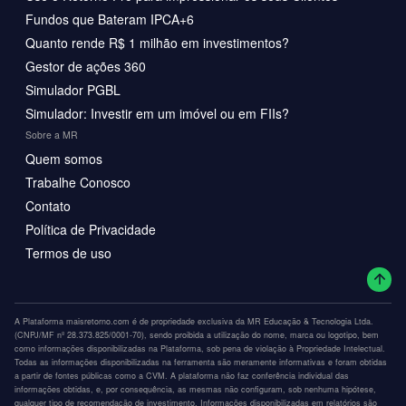
Fundos que Bateram IPCA+6
Quanto rende R$ 1 milhão em investimentos?
Gestor de ações 360
Simulador PGBL
Simulador: Investir em um imóvel ou em FIIs?
Sobre a MR
Quem somos
Trabalhe Conosco
Contato
Política de Privacidade
Termos de uso
A Plataforma maisretorno.com é de propriedade exclusiva da MR Educação & Tecnologia Ltda.
(CNPJ/MF nº 28.373.825/0001-70), sendo proibida a utilização do nome, marca ou logotipo, bem
como informações disponibilizadas na Plataforma, sob pena de violação à Propriedade Intelectual.
Todas as informações disponibilizadas na ferramenta são meramente informativas e foram obtidas
a partir de fontes públicas como a CVM. A plataforma não faz conferência individual das
informações obtidas, e, por consequência, as mesmas não configuram, sob nenhuma hipótese,
qualquer tipo de recomendação de investimento. Informações disponibilizadas em relatórios são