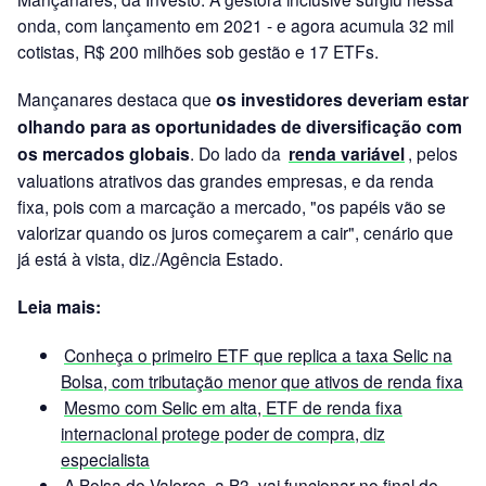
onda, com lançamento em 2021 - e agora acumula 32 mil
cotistas, R$ 200 milhões sob gestão e 17 ETFs.
Mançanares destaca que
os investidores deveriam estar
olhando para as oportunidades de diversificação com
os mercados globais
. Do lado da
renda variável
, pelos
valuations atrativos das grandes empresas, e da renda
fixa, pois com a marcação a mercado, "os papéis vão se
valorizar quando os juros começarem a cair", cenário que
já está à vista, diz./Agência Estado.
Leia mais:
Conheça o primeiro ETF que replica a taxa Selic na
Bolsa, com tributação menor que ativos de renda fixa
Mesmo com Selic em alta, ETF de renda fixa
internacional protege poder de compra, diz
especialista
A Bolsa de Valores, a B3, vai funcionar no final de