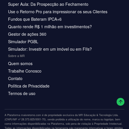
Super Aula: Da Prospecção ao Fechamento
Use o Retorno Pro para impressionar os seus Clientes
Fundos que Bateram IPCA+6
Quanto rende R$ 1 milhão em investimentos?
Gestor de ações 360
Simulador PGBL
Simulador: Investir em um imóvel ou em FIIs?
Sobre a MR
Quem somos
Trabalhe Conosco
Contato
Política de Privacidade
Termos de uso
A Plataforma maisretorno.com é de propriedade exclusiva da MR Educação & Tecnologia Ltda.
(CNPJ/MF nº 28.373.825/0001-70), sendo proibida a utilização do nome, marca ou logotipo, bem
como informações disponibilizadas na Plataforma, sob pena de violação à Propriedade Intelectual.
Todas as informações disponibilizadas na ferramenta são meramente informativas e foram obtidas