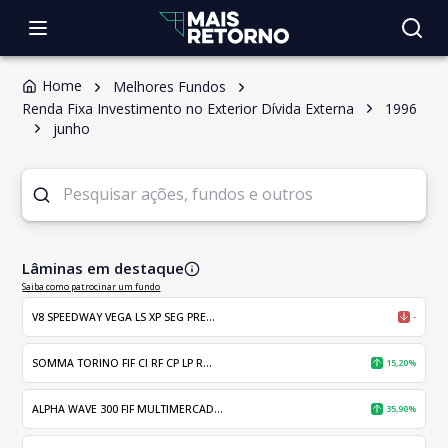
Home
Melhores Fundos
Renda Fixa Investimento no Exterior Dívida Externa
1996
junho
Lâminas em destaque
Saiba como patrocinar um fundo
V8 SPEEDWAY VEGA LS XP SEG PRE...
-
SOMMA TORINO FIF CI RF CP LP R...
15,20%
ALPHA WAVE 300 FIF MULTIMERCAD...
35,90%