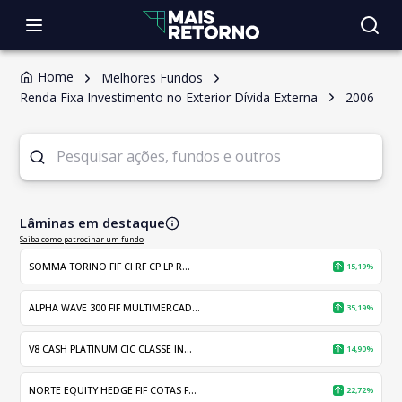
Home
Melhores Fundos
Renda Fixa Investimento no Exterior Dívida Externa
2006
Lâminas em destaque
Saiba como patrocinar um fundo
SOMMA TORINO FIF CI RF CP LP R...
15,19%
ALPHA WAVE 300 FIF MULTIMERCAD...
35,19%
V8 CASH PLATINUM CIC CLASSE IN...
14,90%
NORTE EQUITY HEDGE FIF COTAS F...
22,72%